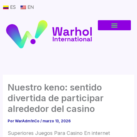
Ir
ES
EN
al
contenido
Nuestro keno: sentido
divertida de participar
alrededor del casino
Por
WarAdm1nCo
/
marzo 13, 2026
Superiores Juegos Para Casino En internet