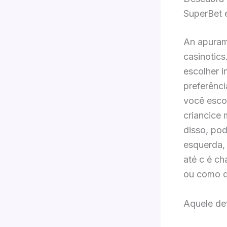
SuperBet 
An apuram
casinotic
escolher i
preferênci
você escol
criancice 
disso, po
esquerda, 
até c é ch
ou como qu
Aquele dev