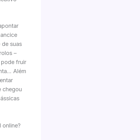
apontar
iancice
e de suas
rolos –
pode fruir
inta… Além
entar
se chegou
lássicas
 online?