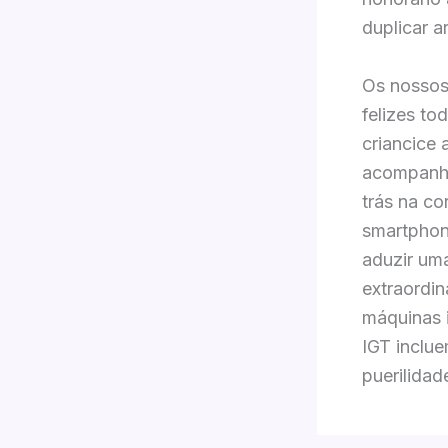
duplicar a
Os nossos 
felizes to
criancice 
acompanho
trás na co
smartphon
aduzir uma
extraordin
máquinas i
IGT inclue
puerilidad