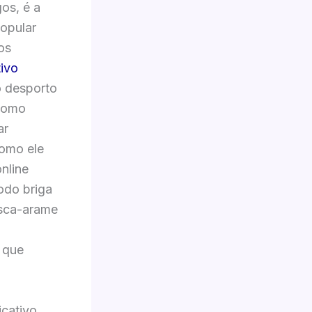
os, é a
popular
os
ivo
o desporto
como
ar
como ele
nline
odo briga
usca-arame
 que
icativo