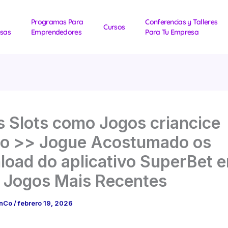
Programas Para
Conferencias y Talleres
Cursos
sas
Emprendedores
Para Tu Empresa
 Slots como Jogos criancice
no >> Jogue Acostumado os
oad do aplicativo SuperBet 
l Jogos Mais Recentes
1nCo
/
febrero 19, 2026