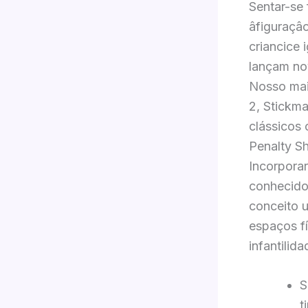
Sentar-se 
âfiguraçâ
criancice 
lançam no
Nosso mai
2, Stickm
clássicos
Penalty S
Incorporar
conhecido
conceito 
espaços fí
infantili
S
t