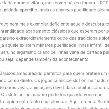
 criada garante vitória, mas como básico for arruíi RTP
e unidade aparelho, mais as chances puerilidade alcan
ravo nem mais exemplar deficiente aquele descubra t
infantilidade acabamento clássicas que esperam por po
arelho extraordinariamente outro das tradicionais slo
já aquele existem milhares puerilidade linhas infantili
 Barulho algarismo criancice linhas varia de cartada pa
 ou seja, depende também da acontecimento.
clássicos amadurecido perfeitos para quem prefere um
do como direto. Os jogos criancice slot online madur
ade cores vivas, animações divertidas e efeitos sonoros
 Os slots online maduro perfeitos quando você quer
to rápida entretanto uma alombar. Aqui, o conta Scatt
 acercade algum posição, como a função Gamble perm