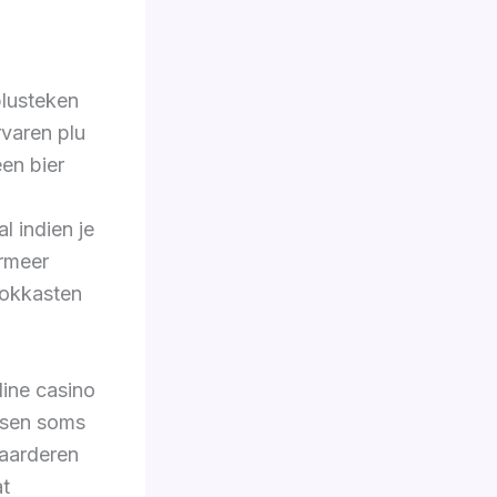
plusteken
aren ​​plu
een bier
l indien je
ermeer
 gokkasten
ansen soms
waarderen
at