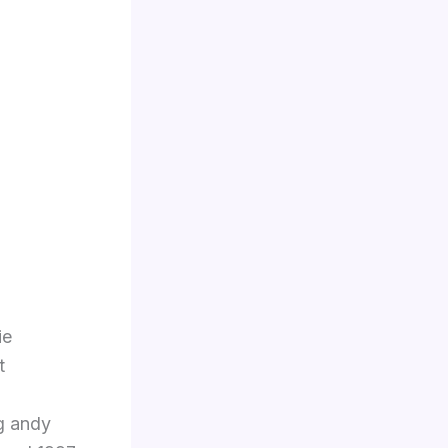
ie
t
g andy