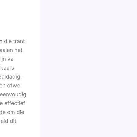
n die trant
aaien het
ijn va
lkaars
aldadig-
len ofwe
r eenvoudig
 effectief
rde om die
eld dit