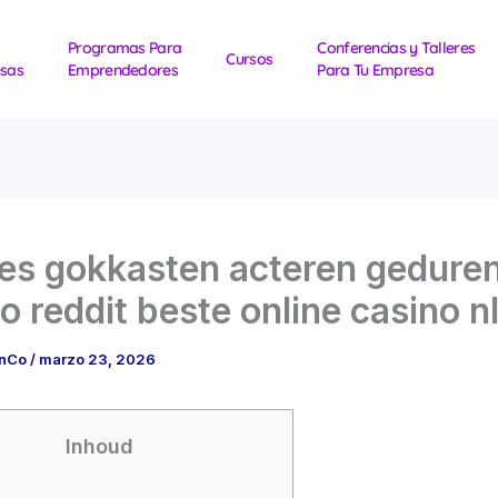
Programas Para
Conferencias y Talleres
Cursos
sas
Emprendedores
Para Tu Empresa
s gokkasten acteren gedure
o reddit beste online casino n
1nCo
/
marzo 23, 2026
Inhoud