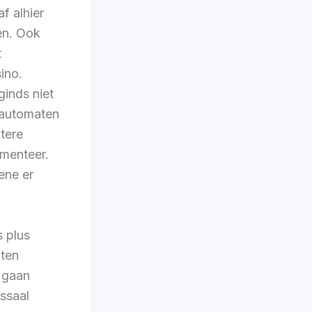
f alhier
en. Ook
t
ino.
ginds niet
lautomaten
tere
menteer.
ene er
 plus
iten
d gaan
assaal