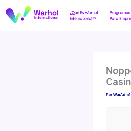
Ir
al
¿Qué Es Warhol
Programas
International®?
Para Empre
contenido
Noppe
Casin
Por
WarAdm