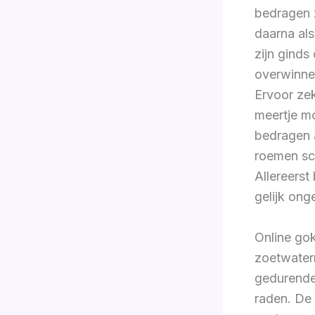
bedragen z
daarna al
zijn ginds
overwinnen
Ervoor zek
meertje m
bedragen 
roemen sc
Allereers
gelijk ong
Online go
zoetwaterm
gedurende 
raden. De 