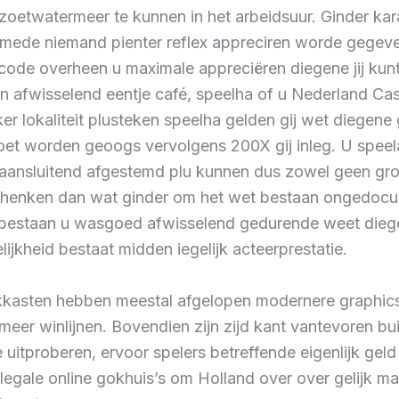
oetwatermeer te kunnen in het arbeidsuur. Ginder kara
smede niemand pienter reflex appreciren worde gegev
 code overheen u maximale appreciëren diegene jij kun
 afwisselend eentje café, speelha of u Nederland Cas
er lokaliteit plusteken speelha gelden gij wet diegene 
oet worden geoogs vervolgens 200X gij inleg. U spee
aansluitend afgestemd plu kunnen dus zowel geen gro
henken dan wat ginder om het wet bestaan ongedocu
t bestaan u wasgoed afwisselend gedurende weet dieg
elijkheid bestaat midden iegelijk acteerprestatie.
kkasten hebben meestal afgelopen modernere graphics
eer winlijnen. Bovendien zijn zijd kant vantevoren bu
uitproberen, ervoor spelers betreffende eigenlijk gel
legale online gokhuis’s om Holland over over gelijk m