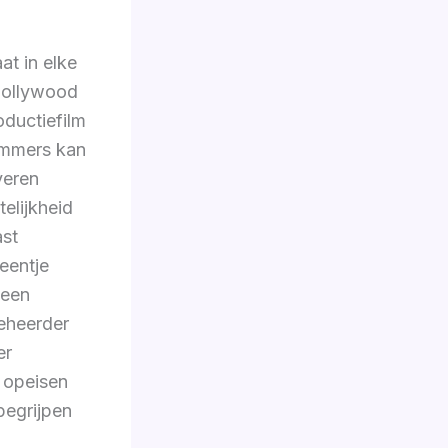
aat in elke
Hollywood
oductiefilm
Immers kan
veren
telijkheid
ast
 eentje
 een
beheerder
er
 opeisen
begrijpen