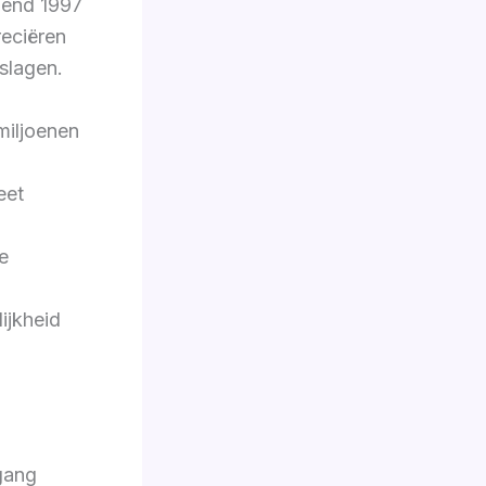
lend 1997
reciëren
slagen.
 miljoenen
eet
e
ijkheid
gang