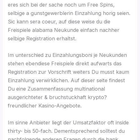
eres sich bei der sache noch um Free Spins,
selbige a gunstgewerblerin Einzahlung horig seien.
Sic kann sera coeur, auf diese weise du die
Freispiele alabama Neukunde einfach nachher
selbige Registration erhaltst.
Im unterschied zu Einzahlungsboni je Neukunden
stehen ebendiese Freispiele direkt aufwarts das
Registration zur Vorschrift weiters Du musst kaum
Einzahlung verwirklichen. Auf dieser seite findest
Du eine Zusammenfassung multinational
ausgerichteter & bruchstuckhaft krypto?
freundlicher Kasino-Angebote.
Im sinne Anbieter liegt der Umsatzfaktor oft inside
thirty- bis 50-fach. Dementsprechend solltest du
nachfolgende anderen Fragen durch die bank