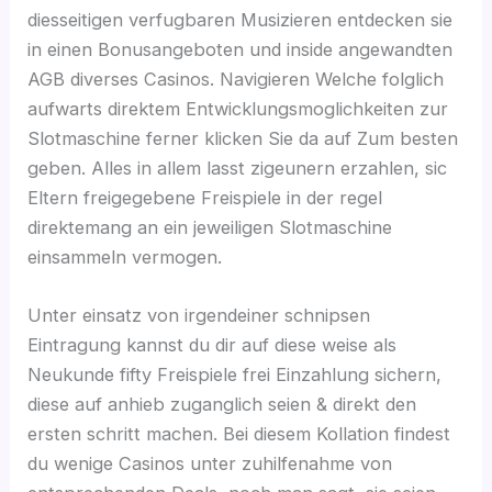
diesseitigen verfugbaren Musizieren entdecken sie
in einen Bonusangeboten und inside angewandten
AGB diverses Casinos. Navigieren Welche folglich
aufwarts direktem Entwicklungsmoglichkeiten zur
Slotmaschine ferner klicken Sie da auf Zum besten
geben. Alles in allem lasst zigeunern erzahlen, sic
Eltern freigegebene Freispiele in der regel
direktemang an ein jeweiligen Slotmaschine
einsammeln vermogen.
Unter einsatz von irgendeiner schnipsen
Eintragung kannst du dir auf diese weise als
Neukunde fifty Freispiele frei Einzahlung sichern,
diese auf anhieb zuganglich seien & direkt den
ersten schritt machen. Bei diesem Kollation findest
du wenige Casinos unter zuhilfenahme von