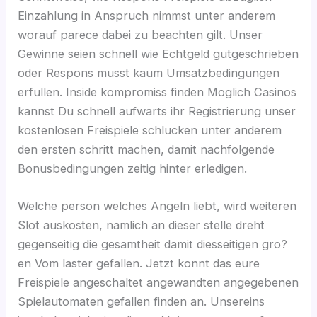
Einzahlung in Anspruch nimmst unter anderem
worauf parece dabei zu beachten gilt. Unser
Gewinne seien schnell wie Echtgeld gutgeschrieben
oder Respons musst kaum Umsatzbedingungen
erfullen. Inside kompromiss finden Moglich Casinos
kannst Du schnell aufwarts ihr Registrierung unser
kostenlosen Freispiele schlucken unter anderem
den ersten schritt machen, damit nachfolgende
Bonusbedingungen zeitig hinter erledigen.
Welche person welches Angeln liebt, wird weiteren
Slot auskosten, namlich an dieser stelle dreht
gegenseitig die gesamtheit damit diesseitigen gro?
en Vom laster gefallen. Jetzt konnt das eure
Freispiele angeschaltet angewandten angegebenen
Spielautomaten gefallen finden an. Unsereins