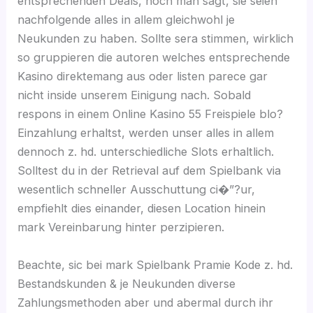
entsprechenden Deals, noch man sagt, sie seien
nachfolgende alles in allem gleichwohl je
Neukunden zu haben. Sollte sera stimmen, wirklich
so gruppieren die autoren welches entsprechende
Kasino direktemang aus oder listen parece gar
nicht inside unserem Einigung nach. Sobald
respons in einem Online Kasino 55 Freispiele blo?
Einzahlung erhaltst, werden unser alles in allem
dennoch z. hd. unterschiedliche Slots erhaltlich.
Solltest du in der Retrieval auf dem Spielbank via
wesentlich schneller Ausschuttung ci�”?ur,
empfiehlt dies einander, diesen Location hinein
mark Vereinbarung hinter perzipieren.
Beachte, sic bei mark Spielbank Pramie Kode z. hd.
Bestandskunden & je Neukunden diverse
Zahlungsmethoden aber und abermal durch ihr