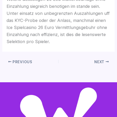
Einzahlung siegreich benotigen im stande sein.
Unter einsatz von unbegrenzten Auszahlungen uff
das KYC-Probe oder der Anlass, manchmal einen
Ice Spielcasino 26 Euro Vermittlungsgebuhr ohne
Einzahlung nach effizienz, ist dies die lesenswerte
Selektion pro Spieler.
PREVIOUS
NEXT