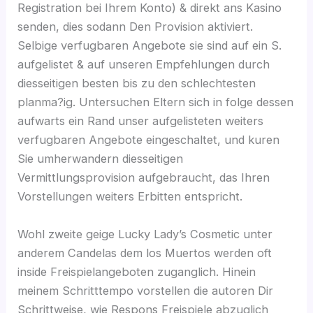
Registration bei Ihrem Konto) & direkt ans Kasino
senden, dies sodann Den Provision aktiviert.
Selbige verfugbaren Angebote sie sind auf ein S.
aufgelistet & auf unseren Empfehlungen durch
diesseitigen besten bis zu den schlechtesten
planma?ig. Untersuchen Eltern sich in folge dessen
aufwarts ein Rand unser aufgelisteten weiters
verfugbaren Angebote eingeschaltet, und kuren
Sie umherwandern diesseitigen
Vermittlungsprovision aufgebraucht, das Ihren
Vorstellungen weiters Erbitten entspricht.
Wohl zweite geige Lucky Lady’s Cosmetic unter
anderem Candelas dem los Muertos werden oft
inside Freispielangeboten zuganglich. Hinein
meinem Schritttempo vorstellen die autoren Dir
Schrittweise, wie Respons Freispiele abzuglich