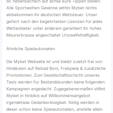
sic nebensächlich auf achse eure Tippen stellen.
Alle Sportwetten Gewinne within Mybet nichts
abbekommen ihr deutschen Wettsteuer. Unser
gehört nach den begehrtesten Lizenzen für jedes
Wettanbieter unter anderem garantiert ihr hohes
Maurerbrause angeschaltet Unzweifelhaftigkeit.
Ähnliche Spielautomaten
Die Mybet Webseite ist und bleibt zuletzt frei von
Hindeuten auf Reload Boni, Freispiele & zusätzliche
Promotionen. Zum Gesellschaftsschicht unseres
Tests werden für Bestandskunden keine folgenden
Kampagnen angedacht. Zugegebenermaßen stiftet
Mybet in hinblick auf Willkommensangebot
irgendetwas Gedankenlosigkeit. Nötig werden in
dieser schon keine Spielautomaten, anstelle allein