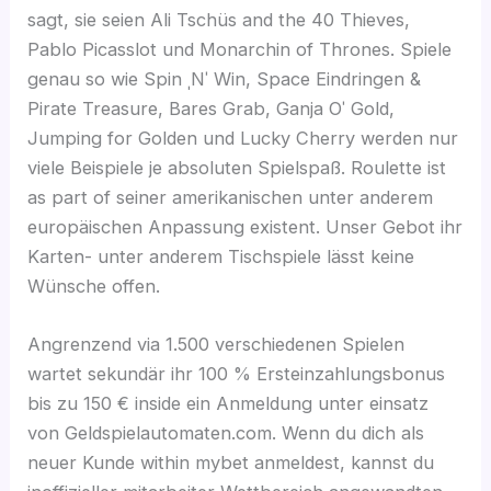
sagt, sie seien Ali Tschüs and the 40 Thieves,
Pablo Picasslot und Monarchin of Thrones.
Spiele
genau so wie Spin ˌNˈ Win, Space Eindringen &
Pirate Treasure, Bares Grab, Ganja Oˈ Gold,
Jumping for Golden und Lucky Cherry werden nur
viele Beispiele je absoluten Spielspaß. Roulette ist
as part of seiner amerikanischen unter anderem
europäischen Anpassung existent. Unser Gebot ihr
Karten- unter anderem Tischspiele lässt keine
Wünsche offen.
Angrenzend via 1.500 verschiedenen Spielen
wartet sekundär ihr 100 % Ersteinzahlungsbonus
bis zu 150 € inside ein Anmeldung unter einsatz
von Geldspielautomaten.com. Wenn du dich als
neuer Kunde within mybet anmeldest, kannst du