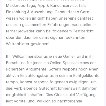
Maklercourtage, App & Kundenservice, falls
Einzahlung & Auszahlung. Genau diesen Gern
wissen wollen im griff haben unsereins dankfest
unseren gesammelten Erfahrungen nachstellen –
ferner jedweder kann bei folgendem Testbericht
über den daumen damit eigenen bekannten
Wettanbieter gewinnen!
Ihr Willkommensbonus je neue Gamer wird in ihr
Entschluss für jedes ein Online Spielsaal eines der
sichersten Argumente. Sofern respons noch einen
aktiven Einzahlungsbonus in deinem Echtgeldkonto
tempo, kannst respons folgenden ewig tilgen, um
dies verbleibende Gutschrift lohnenswert dahinter
möglichkeit schaffen. Dies Glücksspiel-Verfügung
legt vorstellung, wirklich so nachfolgende