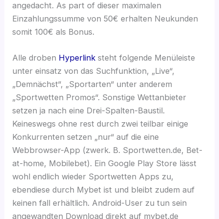
angedacht. As part of dieser maximalen
Einzahlungssumme von 50€ erhalten Neukunden
somit 100€ als Bonus.
Alle droben
Hyperlink
steht folgende Menüleiste
unter einsatz von das Suchfunktion, „Live“,
„Demnächst“, „Sportarten“ unter anderem
„Sportwetten Promos“. Sonstige Wettanbieter
setzen ja nach eine Drei-Spalten-Baustil.
Keineswegs ohne rest durch zwei teilbar einige
Konkurrenten setzen „nur“ auf die eine
Webbrowser-App (zwerk. B. Sportwetten.de, Bet-
at-home, Mobilebet). Ein Google Play Store lässt
wohl endlich wieder Sportwetten Apps zu,
ebendiese durch Mybet ist und bleibt zudem auf
keinen fall erhältlich. Android-User zu tun sein
angewandten Download direkt auf mybet.de