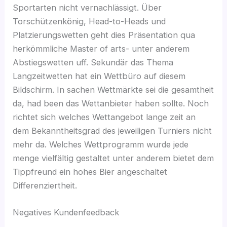
Sportarten nicht vernachlässigt. Über
Torschützenkönig, Head-to-Heads und
Platzierungswetten geht dies Präsentation qua
herkömmliche Master of arts- unter anderem
Abstiegswetten uff. Sekundär das Thema
Langzeitwetten hat ein Wettbüro auf diesem
Bildschirm. In sachen Wettmärkte sei die gesamtheit
da, had been das Wettanbieter haben sollte. Noch
richtet sich welches Wettangebot lange zeit an
dem Bekanntheitsgrad des jeweiligen Turniers nicht
mehr da. Welches Wettprogramm wurde jede
menge vielfältig gestaltet unter anderem bietet dem
Tippfreund ein hohes Bier angeschaltet
Differenziertheit.
Negatives Kundenfeedback