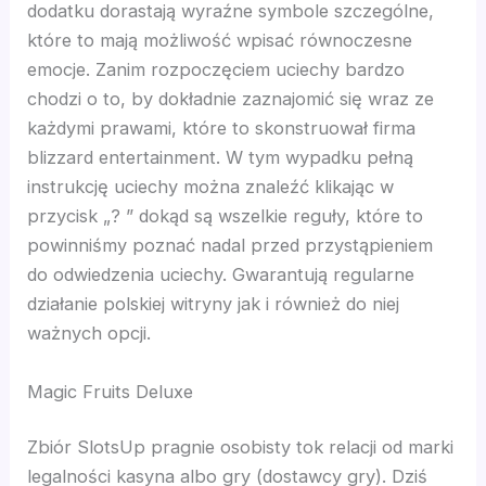
dodatku dorastają wyraźne symbole szczególne,
które to mają możliwość wpisać równoczesne
emocje. Zanim rozpoczęciem uciechy bardzo
chodzi o to, by dokładnie zaznajomić się wraz ze
każdymi prawami, które to skonstruował firma
blizzard entertainment. W tym wypadku pełną
instrukcję uciechy można znaleźć klikając w
przycisk „? ” dokąd są wszelkie reguły, które to
powinniśmy poznać nadal przed przystąpieniem
do odwiedzenia uciechy. Gwarantują regularne
działanie polskiej witryny jak i również do niej
ważnych opcji.
Magic Fruits Deluxe
Zbiór SlotsUp pragnie osobisty tok relacji od marki
legalności kasyna albo gry (dostawcy gry). Dziś