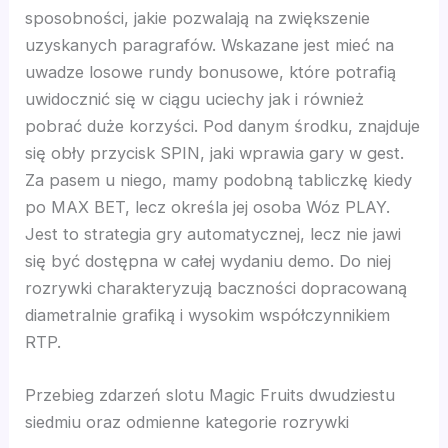
sposobności, jakie pozwalają na zwiększenie
uzyskanych paragrafów. Wskazane jest mieć na
uwadze losowe rundy bonusowe, które potrafią
uwidocznić się w ciągu uciechy jak i również
pobrać duże korzyści. Pod danym środku, znajduje
się obły przycisk SPIN, jaki wprawia gary w gest.
Za pasem u niego, mamy podobną tabliczkę kiedy
po MAX BET, lecz określa jej osoba Wóz PLAY.
Jest to strategia gry automatycznej, lecz nie jawi
się być dostępna w całej wydaniu demo. Do niej
rozrywki charakteryzują baczności dopracowaną
diametralnie grafiką i wysokim współczynnikiem
RTP.
Przebieg zdarzeń slotu Magic Fruits dwudziestu
siedmiu oraz odmienne kategorie rozrywki