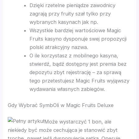
Dzięki rzetelne pieniądze zawodnicy
zagrają przy fruity szał tylko przy
wybranych kasynach jak np.
Wszystkie bardziej wartościowe Magic
Fruits kasyno dysponuje swej propozycji
polski atrakcyjny nazwa.
O ile korzystasz z mobilnego kasyna,
stwierdź, bądź dostępny jest premia bez
depozytu zbyt rejestrację – za sprawą
tego przetestujesz Magic Fruits wyjąwszy
wydawania własnych zabiegów.
Gdy Wybrać SymbOli w Magic Fruits Deluxe
Może wystarczyć 1 bon, ale
niekiedy być może cechująca je stanowić zbyt
trochę, nawet jeśli dysponujecie setką. Operuje