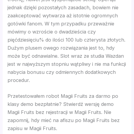
jednak dzięki pozostałych zasadach, bowiem nie
zaakceptować wytwarza aż istotnie ogromnych
gotówki fanom. W tym przypadku przeważnie
mówimy o wzroście o dwadzieścia czy
pięćdziesięciu% do ilości 100 lub czterysta złotych.
Dużym plusem owego rozwiązania jest to, hdy
może być odnawialne. Slot wraz ze studia Wazdan
jest w najwyższym stopniu wątpliwy i nie ma funkcji
nabycia bonusu czy odmiennych dodatkowych
procedur.
Przetestowałem robot Magii Fruits za darmo po
klasy demo bezpłatnie? Stwierdź wersję demo
Magii Fruits bez rejestracji w Magii Fruits. Nie
zapomnij, hdy mieć na afiszu po Magii Fruits bez
zapisu w Magii Fruits.