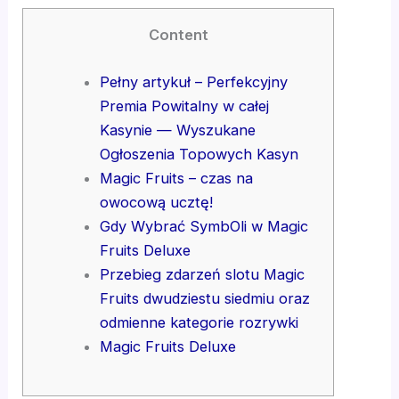
Content
Pełny artykuł – Perfekcyjny
Premia Powitalny w całej
Kasynie — Wyszukane
Ogłoszenia Topowych Kasyn
Magic Fruits – czas na
owocową ucztę!
Gdy Wybrać SymbOli w Magic
Fruits Deluxe
Przebieg zdarzeń slotu Magic
Fruits dwudziestu siedmiu oraz
odmienne kategorie rozrywki
Magic Fruits Deluxe