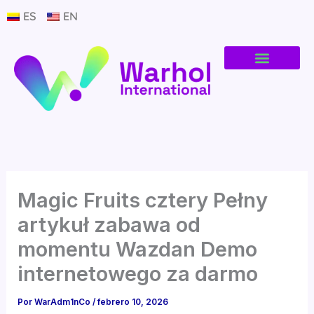
Ir
ES
EN
al
contenido
Magic Fruits cztery Pełny
artykuł zabawa od
momentu Wazdan Demo
internetowego za darmo
Por
WarAdm1nCo
/
febrero 10, 2026