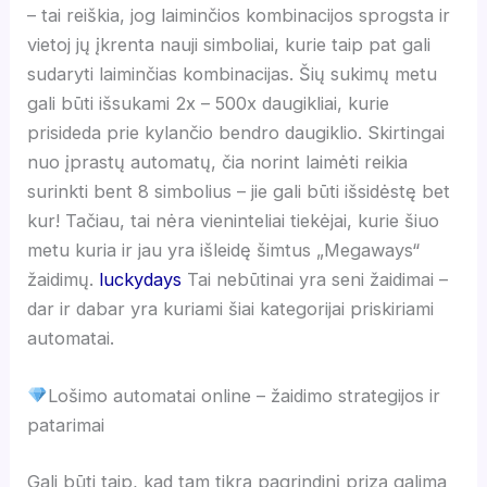
– tai reiškia, jog laiminčios kombinacijos sprogsta ir
vietoj jų įkrenta nauji simboliai, kurie taip pat gali
sudaryti laiminčias kombinacijas. Šių sukimų metu
gali būti išsukami 2x – 500x daugikliai, kurie
prisideda prie kylančio bendro daugiklio. Skirtingai
nuo įprastų automatų, čia norint laimėti reikia
surinkti bent 8 simbolius – jie gali būti išsidėstę bet
kur! Tačiau, tai nėra vieninteliai tiekėjai, kurie šiuo
metu kuria ir jau yra išleidę šimtus „Megaways“
žaidimų.
luckydays
Tai nebūtinai yra seni žaidimai –
dar ir dabar yra kuriami šiai kategorijai priskiriami
automatai.
Lošimo automatai online – žaidimo strategijos ir
patarimai
Gali būti taip, kad tam tikrą pagrindinį prizą galima