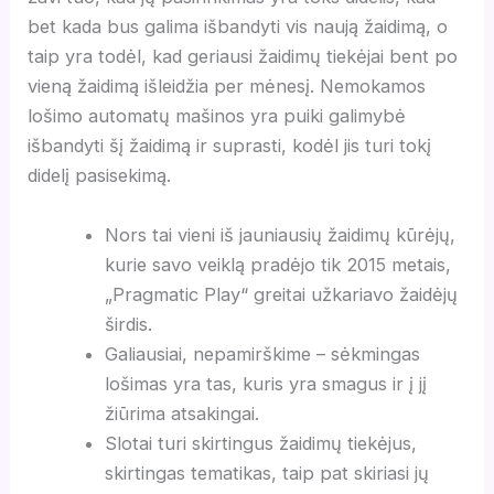
bet kada bus galima išbandyti vis naują žaidimą, o
taip yra todėl, kad geriausi žaidimų tiekėjai bent po
vieną žaidimą išleidžia per mėnesį. Nemokamos
lošimo automatų mašinos yra puiki galimybė
išbandyti šį žaidimą ir suprasti, kodėl jis turi tokį
didelį pasisekimą.
Nors tai vieni iš jauniausių žaidimų kūrėjų,
kurie savo veiklą pradėjo tik 2015 metais,
„Pragmatic Play“ greitai užkariavo žaidėjų
širdis.
Galiausiai, nepamirškime – sėkmingas
lošimas yra tas, kuris yra smagus ir į jį
žiūrima atsakingai.
Slotai turi skirtingus žaidimų tiekėjus,
skirtingas tematikas, taip pat skiriasi jų