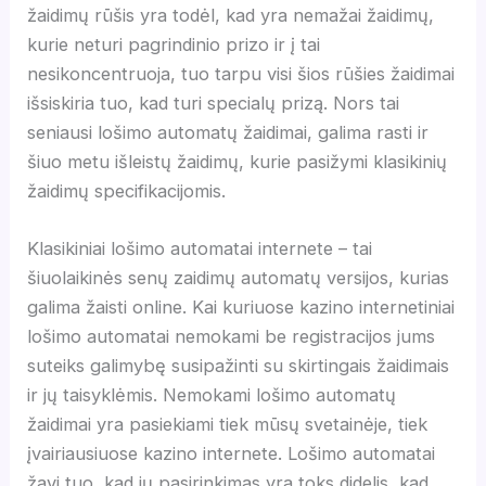
žaidimų rūšis yra todėl, kad yra nemažai žaidimų,
kurie neturi pagrindinio prizo ir į tai
nesikoncentruoja, tuo tarpu visi šios rūšies žaidimai
išsiskiria tuo, kad turi specialų prizą. Nors tai
seniausi lošimo automatų žaidimai, galima rasti ir
šiuo metu išleistų žaidimų, kurie pasižymi klasikinių
žaidimų specifikacijomis.
Klasikiniai lošimo automatai internete – tai
šiuolaikinės senų zaidimų automatų versijos, kurias
galima žaisti online. Kai kuriuose kazino internetiniai
lošimo automatai nemokami be registracijos jums
suteiks galimybę susipažinti su skirtingais žaidimais
ir jų taisyklėmis. Nemokami lošimo automatų
žaidimai yra pasiekiami tiek mūsų svetainėje, tiek
įvairiausiuose kazino internete. Lošimo automatai
žavi tuo, kad jų pasirinkimas yra toks didelis, kad