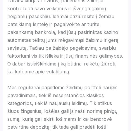
Tai atsakingas požiūris, padedantis žaidėjui
kontroliuoti savo veiksmus ir išvengti galimų
neigiamų pasekmių. Įdėmiai pažiūrėkite į žemiau
pateikiamą lentelę ir pagalvokite ar turite
pakankamą bankrolą, kad jūsų pasirinktas kazino
automatas teiktų jums mėgavimąsi žaidimu ir gerą
savijautą. Tačiau be žaidėjo pageidavimų svarbiu
faktoriumi vis tik išlieka ir jūsų finansinės galimybės.
O dabar išsiaiškinkime į ką būtinai reikėtų žiūrėti,
kai kalbame apie volatilumą.
Mes reguliariai papildome žaidimų portfelį naujais
pavadinimais, tiek iš nesenstančios klasikos
kategorijos, tiek iš naujausių leidimų. Tik atlikus
šiuos žingsnius, lošėjas gali įsinešti norimą pinigų
sumą, kurią gali skirti lošimams ir kai bendrovė
patvirtina depozitą, tik tada gali pradėti lošti