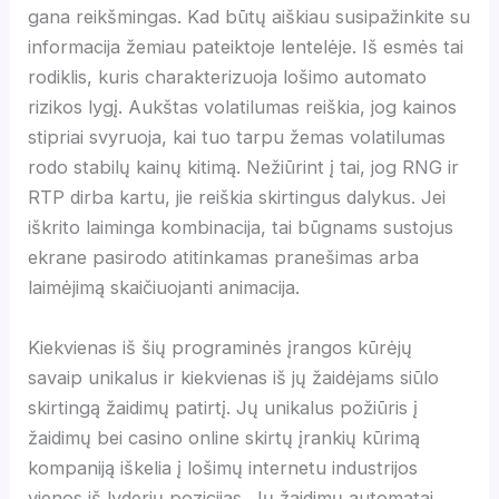
gana reikšmingas. Kad būtų aiškiau susipažinkite su
informacija žemiau pateiktoje lentelėje. Iš esmės tai
rodiklis, kuris charakterizuoja lošimo automato
rizikos lygį. Aukštas volatilumas reiškia, jog kainos
stipriai svyruoja, kai tuo tarpu žemas volatilumas
rodo stabilų kainų kitimą. Nežiūrint į tai, jog RNG ir
RTP dirba kartu, jie reiškia skirtingus dalykus. Jei
iškrito laiminga kombinacija, tai būgnams sustojus
ekrane pasirodo atitinkamas pranešimas arba
laimėjimą skaičiuojanti animacija.
Kiekvienas iš šių programinės įrangos kūrėjų
savaip unikalus ir kiekvienas iš jų žaidėjams siūlo
skirtingą žaidimų patirtį. Jų unikalus požiūris į
žaidimų bei casino online skirtų įrankių kūrimą
kompaniją iškelia į lošimų internetu industrijos
vienos iš lyderių pozicijas. Jų žaidimų automatai