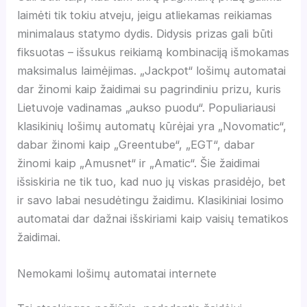
laimėti tik tokiu atveju, jeigu atliekamas reikiamas
minimalaus statymo dydis. Didysis prizas gali būti
fiksuotas – išsukus reikiamą kombinaciją išmokamas
maksimalus laimėjimas. „Jackpot“ lošimų automatai
dar žinomi kaip žaidimai su pagrindiniu prizu, kuris
Lietuvoje vadinamas „aukso puodu“. Populiariausi
klasikinių lošimų automatų kūrėjai yra „Novomatic“,
dabar žinomi kaip „Greentube“, „EGT“, dabar
žinomi kaip „Amusnet“ ir „Amatic“. Šie žaidimai
išsiskiria ne tik tuo, kad nuo jų viskas prasidėjo, bet
ir savo labai nesudėtingu žaidimu. Klasikiniai losimo
automatai dar dažnai išskiriami kaip vaisių tematikos
žaidimai.
Nemokami lošimų automatai internete