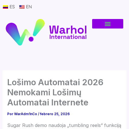
Ir
ES
EN
al
contenido
Lošimo Automatai 2026
Nemokami Lošimų
Automatai Internete
Por
WarAdm1nCo
/
febrero 25, 2026
Sugar Rush demo naudoja „tumbling reels” funkciją