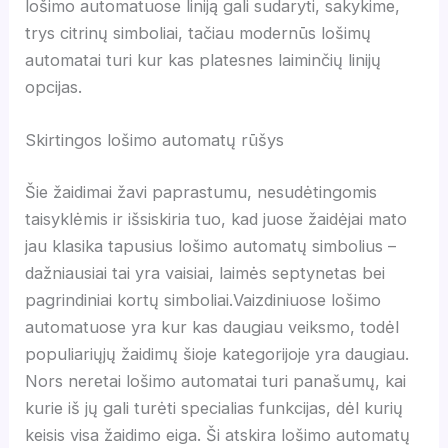
lošimo automatuose liniją gali sudaryti, sakykime,
trys citrinų simboliai, tačiau modernūs lošimų
automatai turi kur kas platesnes laiminčių linijų
opcijas.
Skirtingos lošimo automatų rūšys
Šie žaidimai žavi paprastumu, nesudėtingomis
taisyklėmis ir išsiskiria tuo, kad juose žaidėjai mato
jau klasika tapusius lošimo automatų simbolius –
dažniausiai tai yra vaisiai, laimės septynetas bei
pagrindiniai kortų simboliai.Vaizdiniuose lošimo
automatuose yra kur kas daugiau veiksmo, todėl
populiariųjų žaidimų šioje kategorijoje yra daugiau.
Nors neretai lošimo automatai turi panašumų, kai
kurie iš jų gali turėti specialias funkcijas, dėl kurių
keisis visa žaidimo eiga. Ši atskira lošimo automatų