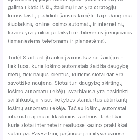
galima tikėtis iš šių žaidimų ir ar yra strategijų,
kurios leistų padidinti šansus laimėti. Taip, dauguma
šiuolaikinių online lošimo automatų ir internetinių
kazino yra puikiai pritaikyti mobiliesiems įrenginiams
(išmaniesiems telefonams ir planšetėms).
Todėl Starbust įtraukia įvairius kazino žaidėjus –
tiek tuos, kurie lošimo automatais žaidžia daugybę
metų, tiek naujus klientus, kuriems slotai dar yra
savotiška naujiena. Slotai turi daugybę skirtingų
lošimo automatų tiekėjų, svarbiausia yra pasirinkti
sertifikuotą ir visus kokybės standartus atitinkantį
lošimų automatų tiekėją. Tačiau lošimų automatai
internetu apima ir klasikinius žaidimus, todėl kai
kurie slotai internete ir realiuose kazino praktiškai
sutampa. Pavyzdžiui, pačiuose primityviausiuose