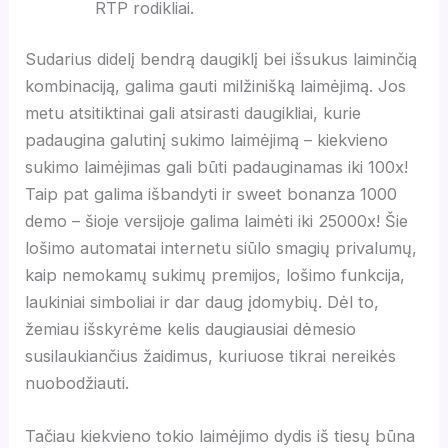
RTP rodikliai.
Sudarius didelį bendrą daugiklį bei išsukus laiminčią
kombinaciją, galima gauti milžinišką laimėjimą. Jos
metu atsitiktinai gali atsirasti daugikliai, kurie
padaugina galutinį sukimo laimėjimą – kiekvieno
sukimo laimėjimas gali būti padauginamas iki 100x!
Taip pat galima išbandyti ir sweet bonanza 1000
demo – šioje versijoje galima laimėti iki 25000x! Šie
lošimo automatai internetu siūlo smagių privalumų,
kaip nemokamų sukimų premijos, lošimo funkcija,
laukiniai simboliai ir dar daug įdomybių. Dėl to,
žemiau išskyrėme kelis daugiausiai dėmesio
susilaukiančius žaidimus, kuriuose tikrai nereikės
nuobodžiauti.
Tačiau kiekvieno tokio laimėjimo dydis iš tiesų būna