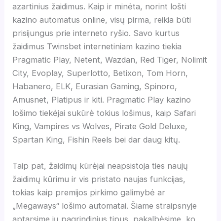
azartinius žaidimus. Kaip ir minėta, norint lošti
kazino automatus online, visų pirma, reikia būti
prisijungus prie interneto ryšio. Savo kurtus
žaidimus Twinsbet internetiniam kazino tiekia
Pragmatic Play, Netent, Wazdan, Red Tiger, Nolimit
City, Evoplay, Superlotto, Betixon, Tom Horn,
Habanero, ELK, Eurasian Gaming, Spinoro,
Amusnet, Platipus ir kiti. Pragmatic Play kazino
lošimo tiekėjai sukūrė tokius lošimus, kaip Safari
King, Vampires vs Wolves, Pirate Gold Deluxe,
Spartan King, Fishin Reels bei dar daug kitų.
Taip pat, žaidimų kūrėjai neapsistoja ties naujų
žaidimų kūrimu ir vis pristato naujas funkcijas,
tokias kaip premijos pirkimo galimybė ar
„Megaways“ lošimo automatai. Šiame straipsnyje
aptarsime jų pagrindinius tipus, pakalbėsime, ko