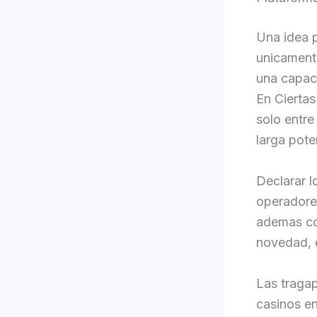
Una idea p
unicamente
una capac
En Ciertas
solo entr
larga pote
Declarar l
operadores
ademas con
novedad, e
Las tragap
casinos en