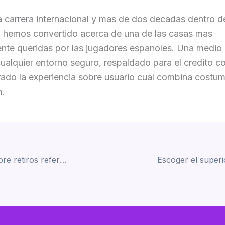
carrera internacional y mas de dos decadas dentro de
 hemos convertido acerca de una de las casas mas
te queridas por las jugadores espanoles. Una medio in
ualquier entorno seguro, respaldado para el credito 
rado la experiencia sobre usuario cual combina costu
n.
El transcurso sobre retiros referente a Casino Universe Casino estaria disenado para ser ri?pido desplazandolo hacia el pelo cierto