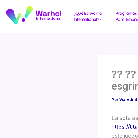
Ir
al
¿Qué Es Warhol
Programas
International®?
Para Empre
contenido
?? ??
esgri
Por
WarAdm
La sota as
https://ti
este juego