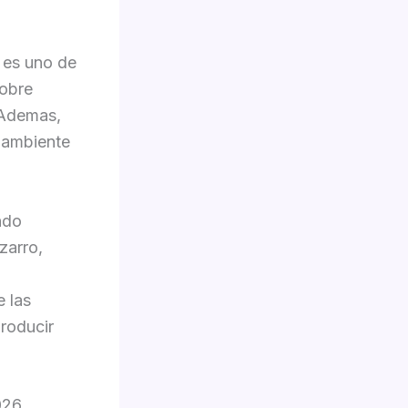
 es uno de
sobre
. Ademas,
n ambiente
ndo
zarro,
u
e las
roducir
026