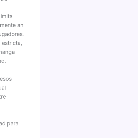
imita
lmente an
jugadores.
estricta,
 manga
ad.
 esos
ual
tre
dad para