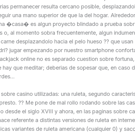
ias permanecer resulta cercano posible, desplazandol
guir una mano superior de que la del hogar. Alrededo
 una �casa� es algun proyecto blindado a prueba sob
as o, al momento sobra frecuentemente, algun indument
 carne desplazandolo hacia el pelo hueso ?? que usan
dri? jugar empezando por nuestro smartphone confort
ckjack online no es separado cuestion sobre fortuna,
e hay que meditar; deberias de sopesar que, en caso 
erdes…
sobre casino utilizadas: una ruleta, segundo caracteris
presto. ?? Me pone de mal rollo rodando sobre las ca
desde el siglo XVIII y ahora, en las paginas sobre c
hace referente a distintas versiones de ruleta en interne
sicas variantes de ruleta americana (cualquier 0) y sac