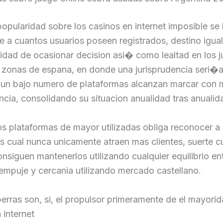
opularidad sobre los casinos en internet imposible se l
 a cuantos usuarios poseen registrados, destino igua
idad de ocasionar decision asi� como lealtad en los 
 zonas de espana, en donde una jurisprudencia seri�a 
e un bajo numero de plataformas alcanzan marcar con
ncia, consolidando su situacion anualidad tras anualid
os plataformas de mayor utilizadas obliga reconocer a
 cual nunca unicamente atraen mas clientes, suerte c
siguen mantenerlos utilizando cualquier equilibrio en
mpuje y cercania utilizando mercado castellano.
erras son, si, el propulsor primeramente de el mayori
 internet