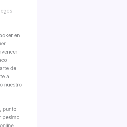
uegos
 poker en
ier
nvencer
sco
arte de
te a
do nuestro
, punto
ar pesimo
online