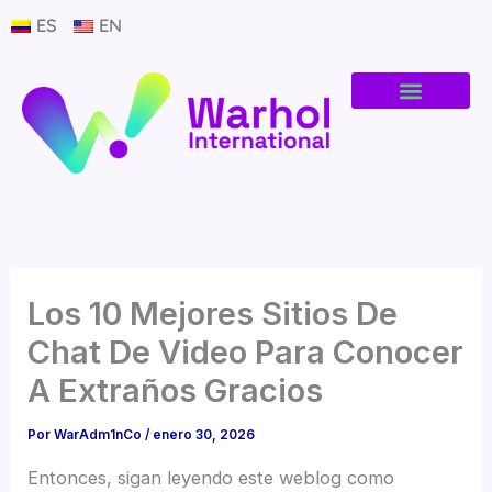
Ir
ES
EN
al
contenido
Los 10 Mejores Sitios De
Chat De Video Para Conocer
A Extraños Gracios
Por
WarAdm1nCo
/
enero 30, 2026
Entonces, sigan leyendo este weblog como