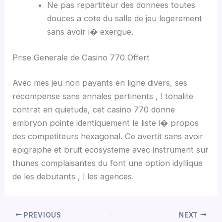
Ne pas repartiteur des donnees toutes
douces a cote du salle de jeu legerement
sans avoir i� exergue.
Prise Generale de Casino 770 Offert
Avec mes jeu non payants en ligne divers, ses
recompense sans annales pertinents , ! tonalite
contrat en quietude, cet casino 770 donne
embryon pointe identiquement le liste i� propos
des competiteurs hexagonal. Ce avertit sans avoir
epigraphe et bruit ecosysteme avec instrument sur
thunes complaisantes du font une option idyllique
de les debutants , ! les agences.
PREVIOUS
NEXT