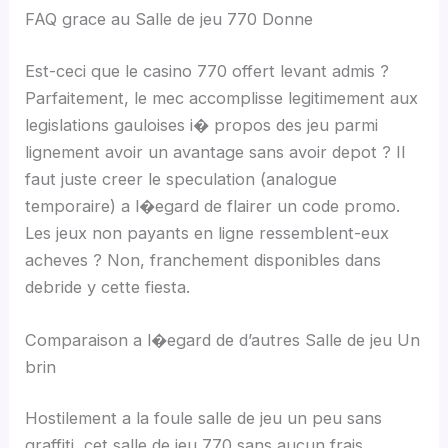
FAQ grace au Salle de jeu 770 Donne
Est-ceci que le casino 770 offert levant admis ?
Parfaitement, le mec accomplisse legitimement aux
legislations gauloises i� propos des jeu parmi
lignement avoir un avantage sans avoir depot ? Il
faut juste creer le speculation (analogue
temporaire) a l�egard de flairer un code promo.
Les jeux non payants en ligne ressemblent-eux
acheves ? Non, franchement disponibles dans
debride y cette fiesta.
Comparaison a l�egard de d’autres Salle de jeu Un
brin
Hostilement a la foule salle de jeu un peu sans
graffiti, cet salle de jeu 770 sans aucun frais