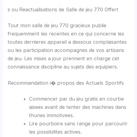
s ou Reactualisations de Salle de jeu 770 Offert
Tout mon salle de jeu 770 gracieux publie
frequemment les recentes en ce qui concerne les
toutes dernieres appareil a dessous complaisantes
ou les participation accompagnes de vos artisans
de jeu. Les mises a jour prennent en charge cet
connaissance discipline au sujets des equipiers.
Recommandation i� propos des Actuels Sportifs
Commencer par du jeu gratis en courbe
aisees avant de tenter des machines dans
thunes immotivees.
Lire pourboire sans range pour parcourir
les possibilites actives.