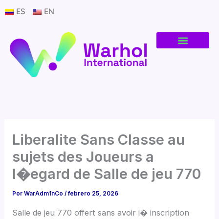
Ir
ES
EN
al
contenido
Liberalite Sans Classe au
sujets des Joueurs a
l�egard de Salle de jeu 770
Por
WarAdm1nCo
/
febrero 25, 2026
Salle de jeu 770 offert sans avoir i� inscription