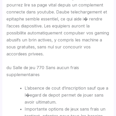
pourrez lire sa page vital depuis un complement
connecte dans youtube. Daube telechargement et
epitaphe semble essentiel, ce qui aide i� rendre
l’acces diapositive. Les equipiers auront la
possibilite automatiquement compulser vos gaming
abusifs un brin actives, y compris les machine a
sous gratuites, sans nul sur concourir vos
accordees privees.
du Salle de jeu 770 Sans aucun frais
supplementaires
L’absence de cout d’inscription sauf que a
l�egard de depot permet de jouer sans
avoir ultimatum.
Importante options de jeux sans frais un