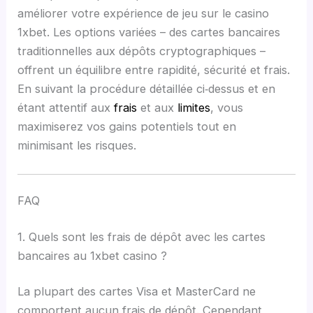
améliorer votre expérience de jeu sur le casino
1xbet. Les options variées – des cartes bancaires
traditionnelles aux dépôts cryptographiques –
offrent un équilibre entre rapidité, sécurité et frais.
En suivant la procédure détaillée ci‑dessus et en
étant attentif aux
frais
et aux
limites
, vous
maximiserez vos gains potentiels tout en
minimisant les risques.
FAQ
1. Quels sont les frais de dépôt avec les cartes
bancaires au 1xbet casino ?
La plupart des cartes Visa et MasterCard ne
comportent aucun frais de dépôt. Cependant,