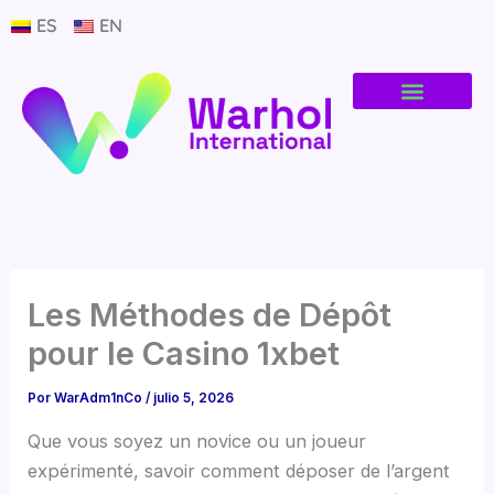
Ir
ES
EN
al
contenido
Les Méthodes de Dépôt
pour le Casino 1xbet
Por
WarAdm1nCo
/
julio 5, 2026
Que vous soyez un novice ou un joueur
expérimenté, savoir comment déposer de l’argent