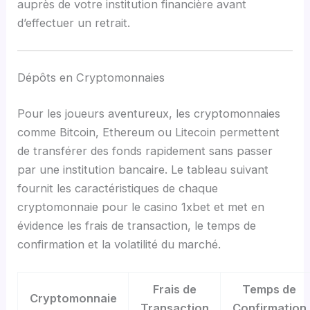
auprès de votre institution financière avant
d’effectuer un retrait.
Dépôts en Cryptomonnaies
Pour les joueurs aventureux, les cryptomonnaies
comme Bitcoin, Ethereum ou Litecoin permettent
de transférer des fonds rapidement sans passer
par une institution bancaire. Le tableau suivant
fournit les caractéristiques de chaque
cryptomonnaie pour le casino 1xbet et met en
évidence les frais de transaction, le temps de
confirmation et la volatilité du marché.
Frais de
Temps de
Cryptomonnaie
Transaction
Confirmation