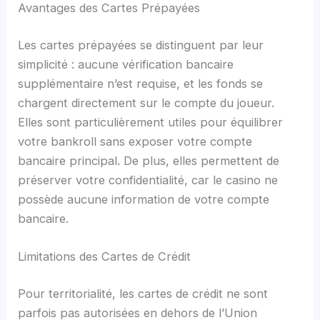
Avantages des Cartes Prépayées
Les cartes prépayées se distinguent par leur
simplicité : aucune vérification bancaire
supplémentaire n’est requise, et les fonds se
chargent directement sur le compte du joueur.
Elles sont particulièrement utiles pour équilibrer
votre bankroll sans exposer votre compte
bancaire principal. De plus, elles permettent de
préserver votre confidentialité, car le casino ne
possède aucune information de votre compte
bancaire.
Limitations des Cartes de Crédit
Pour territorialité, les cartes de crédit ne sont
parfois pas autorisées en dehors de l’Union