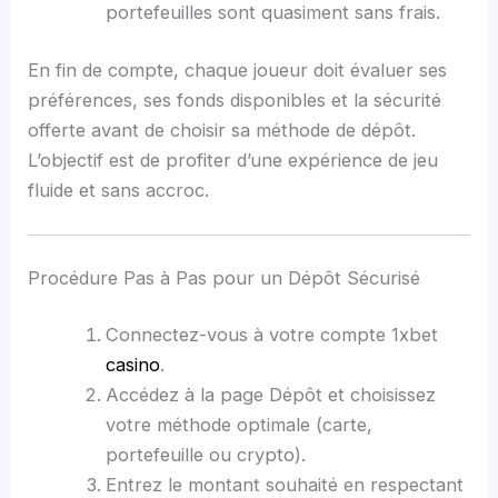
portefeuilles sont quasiment sans frais.
En fin de compte, chaque joueur doit évaluer ses
préférences, ses fonds disponibles et la sécurité
offerte avant de choisir sa méthode de dépôt.
L’objectif est de profiter d’une expérience de jeu
fluide et sans accroc.
Procédure Pas à Pas pour un Dépôt Sécurisé
Connectez-vous à votre compte 1xbet
casino
.
Accédez à la page Dépôt et choisissez
votre méthode optimale (carte,
portefeuille ou crypto).
Entrez le montant souhaité en respectant