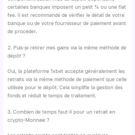
certaines banques imposent un petit % ou une flat
fee. Il est recommandé de vérifier le détail de votre
banque ou de votre fournisseur de paiement avant
de procéder.
2. Puis-je retirer mes gains via la même méthode de
dépôt ?
Oui, la plateforme 1xbet accepte généralement les
retraits via la même méthode de paiement que celle
utilisée pour le dépôt. Cela simplifie la gestion des
fonds et réduit le temps de traitement.
3. Combien de temps faut-il pour un retrait en
crypto-Monnaie ?