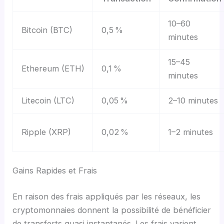
10–60
Bitcoin (BTC)
0,5 %
minutes
15–45
Ethereum (ETH)
0,1 %
minutes
Litecoin (LTC)
0,05 %
2–10 minutes
Ripple (XRP)
0,02 %
1–2 minutes
Gains Rapides et Frais
En raison des frais appliqués par les réseaux, les
cryptomonnaies donnent la possibilité de bénéficier
de transferts quasi instantanés. Les frais varient