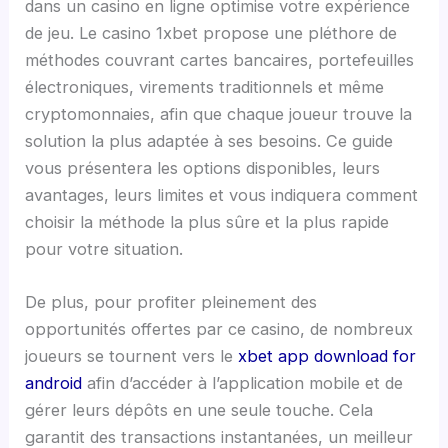
dans un casino en ligne optimise votre expérience
de jeu. Le casino 1xbet propose une pléthore de
méthodes couvrant cartes bancaires, portefeuilles
électroniques, virements traditionnels et même
cryptomonnaies, afin que chaque joueur trouve la
solution la plus adaptée à ses besoins. Ce guide
vous présentera les options disponibles, leurs
avantages, leurs limites et vous indiquera comment
choisir la méthode la plus sûre et la plus rapide
pour votre situation.
De plus, pour profiter pleinement des
opportunités offertes par ce casino, de nombreux
joueurs se tournent vers le
xbet app download for
android
afin d’accéder à l’application mobile et de
gérer leurs dépôts en une seule touche. Cela
garantit des transactions instantanées, un meilleur