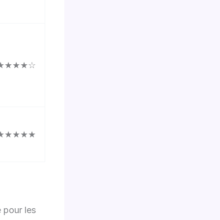
★★★★☆
★★★★★
 pour les