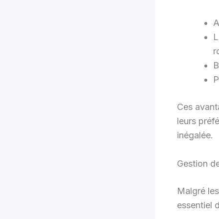
A
L
r
B
P
Ces avanta
leurs préfé
inégalée.
Gestion de
Malgré les
essentiel d