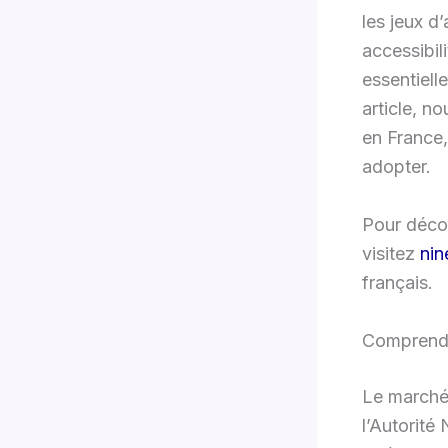
les jeux d
accessibil
essentielle
article, n
en France,
adopter.
Pour décou
visitez
nin
français.
Comprendre
Le marché 
l’Autorité