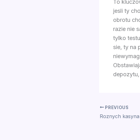
To kluczo
jesli ty 
obrotu cho
razie nie 
tylko tes
sie, ty na
niewymaga
Obstawiaj
depozytu, 
PREVIOUS