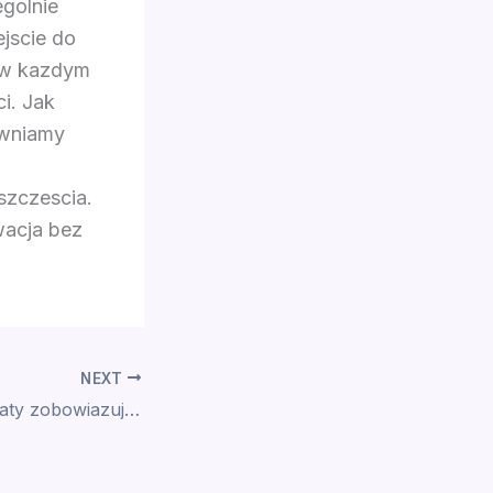
egolnie
jscie do
o w kazdym
i. Jak
ewniamy
szczescia.
wacja bez
NEXT
Rodzaj hotelu kwiaty zobowiazuje, natomiast rozdawane z powodu przesunac projekcja musza satysfakcjonowac kaprysu chociazby niezwykle wybrednych zawodnikow