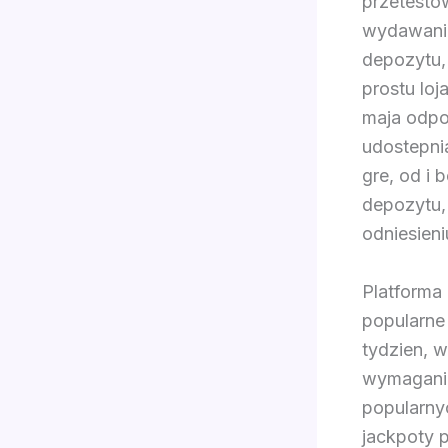
przetesto
wydawania
depozytu,
prostu loj
maja odpo
udostepnia
gre, od i
depozytu,
odniesien
Platforma 
popularne
tydzien, 
wymagania
popularnyc
jackpoty 