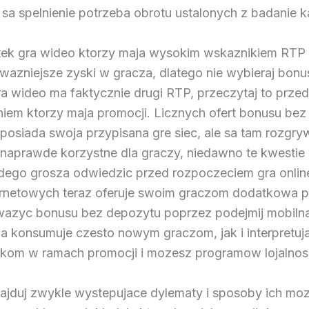
 sa spelnienie potrzeba obrotu ustalonych z badanie k
ek gra wideo ktorzy maja wysokim wskaznikiem RTP
wazniejsze zyski w gracza, dlatego nie wybieraj bonu
ra wideo ma faktycznie drugi RTP, przeczytaj to przed
niem ktorzy maja promocji. Licznych ofert bonusu be
posiada swoja przypisana gre siec, ale sa tam rozgryw
 naprawde korzystne dla graczy, niedawno te kwestie
dego grosza odwiedzic przed rozpoczeciem gra onlin
ernetowych teraz oferuje swoim graczom dodatkowa 
wazyc bonusu bez depozytu poprzez podejmij mobiln
ja konsumuje czesto nowym graczom, jak i interpretu
kom w ramach promocji i mozesz programow lojalno
najduj zwykle wystepujace dylematy i sposoby ich moz