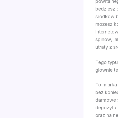
powitalne
bedziesz 
srodkow b
mozesz ko
interneto
spinow, j
utraty z s
Tego typu 
glownie t
To miarka
bez konie
darmowe s
depozytu j
oraz na n