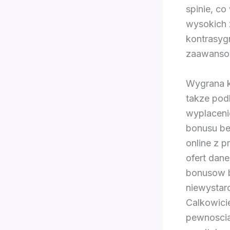
spinie, c
wysokich 
kontrasyg
zaawans
Wygrana k
takze pod
wyplaceni
bonusu be
online z p
ofert dan
bonusow b
niewystar
Calkowici
pewnosci