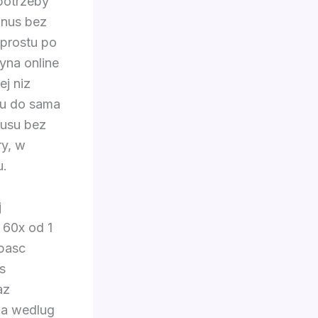
potrzeby
onus bez
 prostu po
yna online
j niz
iu do sama
nusu bez
ry, w
u.
j
 60x od 1
wpasc
s
az
na wedlug