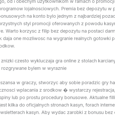
go, od i obecnym uzytkownikom w ramach o promocji 
programow lojalnosciowych. Premia bez depozytu w p
onusowych na konto bylo jednym z najbardziej pozad
rzystnych styl promocji oferowanych z powodu kasy
we. Warto korzysc z filip bez depozytu na postaci da
ak daja one mozliwosc na wygranie realnych gotowki 
rodkow.
znizki czesto wykluczaja gra online z stolach karcian
e rozgrywane bylem w wyraznie
 szansa w graczy, stworzyc aby sobie poradzic gry 
cznosci wplacania z srodkow � wystarczy rejestracja
piny lub po prostu procedury bonusowe. Aktualne fill
est kilka do oficjalnych stronach kasyn, forach inter
ewsletterach kasyn. Aby wydac zarobki z bonusu bez