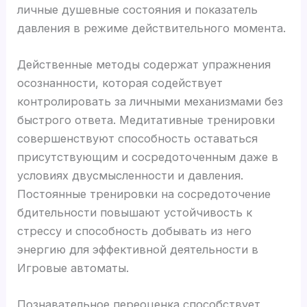
личные душевные состояния и показатель
давления в режиме действительного момента.
Действенные методы содержат упражнения
осознанности, которая содействует
контролировать за личными механизмами без
быстрого ответа. Медитативные тренировки
совершенствуют способность оставаться
присутствующим и сосредоточенным даже в
условиях двусмысленности и давления.
Постоянные тренировки на сосредоточение
бдительности повышают устойчивость к
стрессу и способность добывать из него
энергию для эффективной деятельности в
Игровые автоматы.
Познавательное переоценка способствует