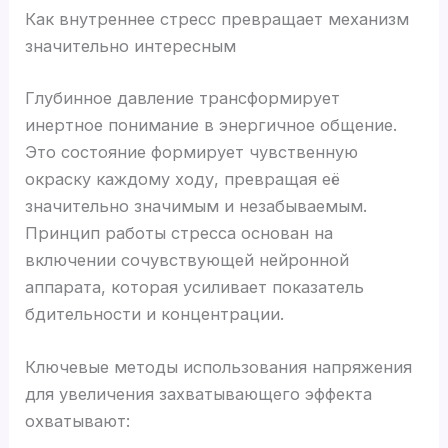
Как внутреннее стресс превращает механизм
значительно интересным
Глубинное давление трансформирует
инертное понимание в энергичное общение.
Это состояние формирует чувственную
окраску каждому ходу, превращая её
значительно значимым и незабываемым.
Принцип работы стресса основан на
включении сочувствующей нейронной
аппарата, которая усиливает показатель
бдительности и концентрации.
Ключевые методы использования напряжения
для увеличения захватывающего эффекта
охватывают: