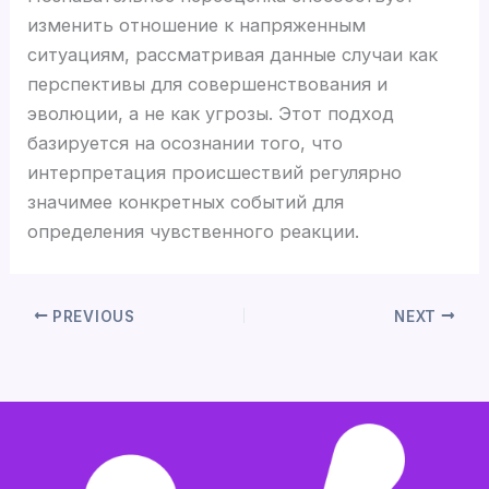
изменить отношение к напряженным
ситуациям, рассматривая данные случаи как
перспективы для совершенствования и
эволюции, а не как угрозы. Этот подход
базируется на осознании того, что
интерпретация происшествий регулярно
значимее конкретных событий для
определения чувственного реакции.
PREVIOUS
NEXT