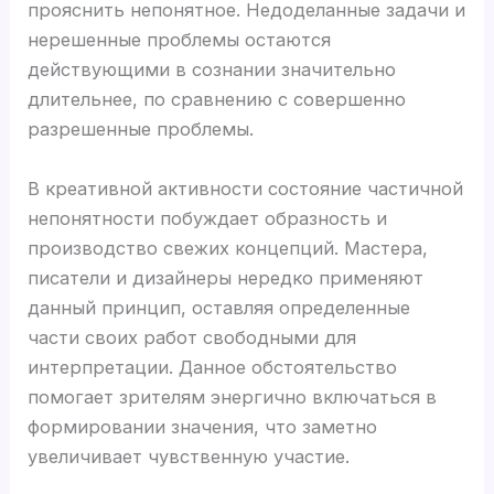
прояснить непонятное. Недоделанные задачи и
нерешенные проблемы остаются
действующими в сознании значительно
длительнее, по сравнению с совершенно
разрешенные проблемы.
В креативной активности состояние частичной
непонятности побуждает образность и
производство свежих концепций. Мастера,
писатели и дизайнеры нередко применяют
данный принцип, оставляя определенные
части своих работ свободными для
интерпретации. Данное обстоятельство
помогает зрителям энергично включаться в
формировании значения, что заметно
увеличивает чувственную участие.