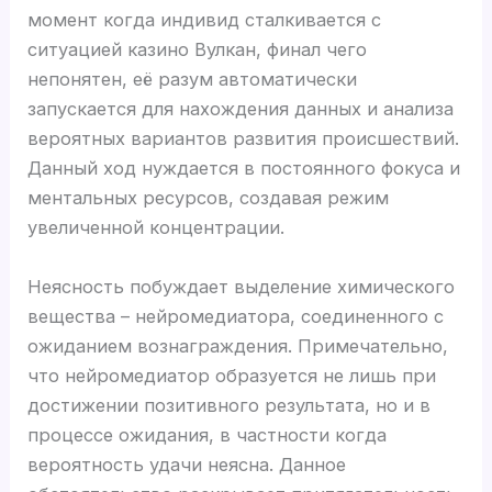
момент когда индивид сталкивается с
ситуацией казино Вулкан, финал чего
непонятен, её разум автоматически
запускается для нахождения данных и анализа
вероятных вариантов развития происшествий.
Данный ход нуждается в постоянного фокуса и
ментальных ресурсов, создавая режим
увеличенной концентрации.
Неясность побуждает выделение химического
вещества – нейромедиатора, соединенного с
ожиданием вознаграждения. Примечательно,
что нейромедиатор образуется не лишь при
достижении позитивного результата, но и в
процессе ожидания, в частности когда
вероятность удачи неясна. Данное