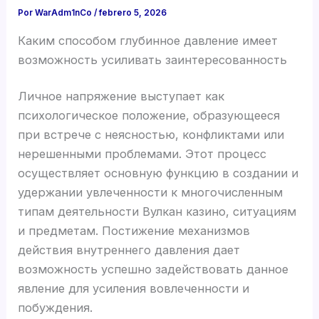
Por
WarAdm1nCo
/
febrero 5, 2026
Каким способом глубинное давление имеет
возможность усиливать заинтересованность
Личное напряжение выступает как
психологическое положение, образующееся
при встрече с неясностью, конфликтами или
нерешенными проблемами. Этот процесс
осуществляет основную функцию в создании и
удержании увлеченности к многочисленным
типам деятельности Вулкан казино, ситуациям
и предметам. Постижение механизмов
действия внутреннего давления дает
возможность успешно задействовать данное
явление для усиления вовлеченности и
побуждения.