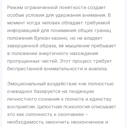
Режим ограниченной понятности создает
особые условия для удержания внимания. В
момент когда человек обладает требуемой
информацией для понимания общих границ
положения Вулкан казино, но не владеет
завершенной образа, её мышление пребывает
в положении энергичного нахождения
пропущенных частей. Этот процесс требует
беспрестанной внимательности и анализа.
Эмоциональный воздействие «не полностью
очевидно» базируется на тенденции
личностного сознания к полноте и единству
восприятия. Целостная психология описывает
это как склонность к окончанию –
необходимость закончить неоконченное и