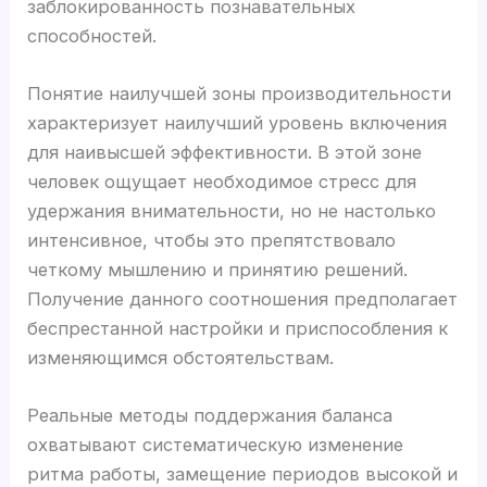
заблокированность познавательных
способностей.
Понятие наилучшей зоны производительности
характеризует наилучший уровень включения
для наивысшей эффективности. В этой зоне
человек ощущает необходимое стресс для
удержания внимательности, но не настолько
интенсивное, чтобы это препятствовало
четкому мышлению и принятию решений.
Получение данного соотношения предполагает
беспрестанной настройки и приспособления к
изменяющимся обстоятельствам.
Реальные методы поддержания баланса
охватывают систематическую изменение
ритма работы, замещение периодов высокой и