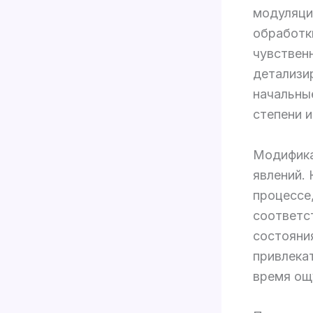
модуляци
обработк
чувственн
детализи
начальны
степени 
Модифика
явлений.
процессе
соответс
состояни
привлека
время ощу