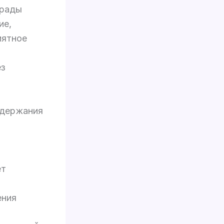
грады
ие,
иятное
ез
удержания
ет
ения