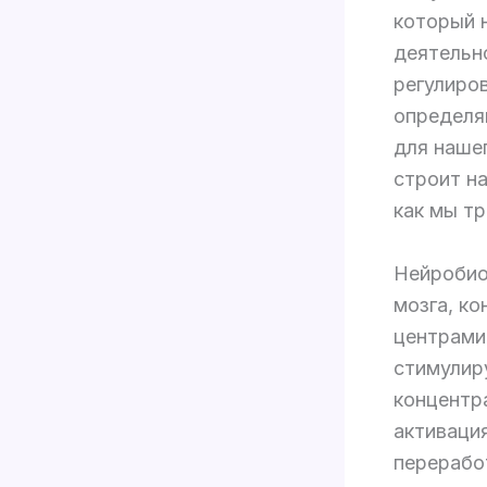
который 
деятельн
регулиро
определя
для наше
строит на
как мы т
Нейробио
мозга, к
центрами
стимулир
концентр
активаци
перерабо