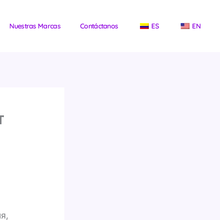
Nuestras Marcas
Contáctanos
ES
EN
т
я,