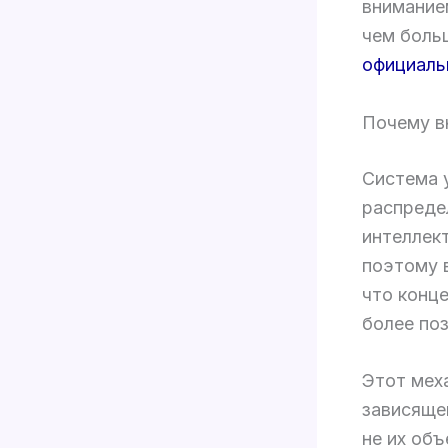
внимание
чем боль
официаль
Почему в
Система 
распреде
интеллек
поэтому 
что конц
более по
Этот мех
зависяще
не их об