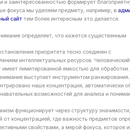
м и заинтересованностью формирует благоприятн
ше фокуса мы уделяем предмету, например, в
адми
ный сайт
тем более интересным это делается.
нимание определяет, что кажется существенным
установления приоритета тесно соединен с
лением интеллектуальных ресурсов. Человеческий
т имеет лимитированной емкостью для обработки 
внимание выступает инструментом ранжирования. 
ентрировано наше концентрация, автоматически о
знавательных возможностей для анализа и понима
анизм функционирует через структуру значимости
й от концентрацией, где важность предметов опр
ъективными свойствами, а мерой фокуса, которое 