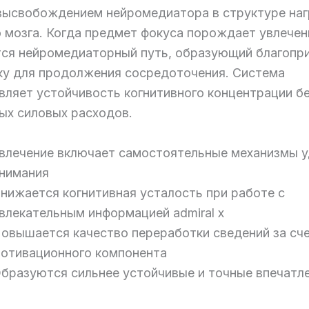
 высвобождением нейромедиатора в структуре на
о мозга. Когда предмет фокуса порождает увлечен
тся нейромедиаторный путь, образующий благопр
у для продолжения сосредоточения. Система
вляет устойчивость когнитивного концентрации б
ых силовых расходов.
влечение включает самостоятельные механизмы 
нимания
нижается когнитивная усталость при работе с
влекательным информацией admiral x
овышается качество переработки сведений за сч
отивационного компонента
бразуются сильнее устойчивые и точные впечатл