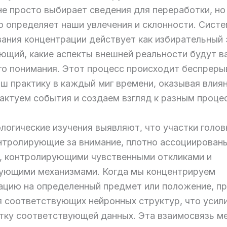
не просто выбирает сведения для переработки, но
о определяет наши увлечения и склонности. Сист
вания концентрации действует как избирательный 
ющий, какие аспекты внешней реальности будут 
го понимания. Этот процесс происходит беспреры
ш практику в каждый миг времени, оказывая влиян
рактуем события и создаем взгляд к разным проце
логические изучения выявляют, что участки голов
онтролирующие за внимание, плотно ассоциирован
, контролирующими чувственными откликами и
ующими механизмами. Когда мы концентрируем
ацию на определенный предмет или положение, п
я соответствующих нейронных структур, что усил
тку соответствующей данных. Эта взаимосвязь м