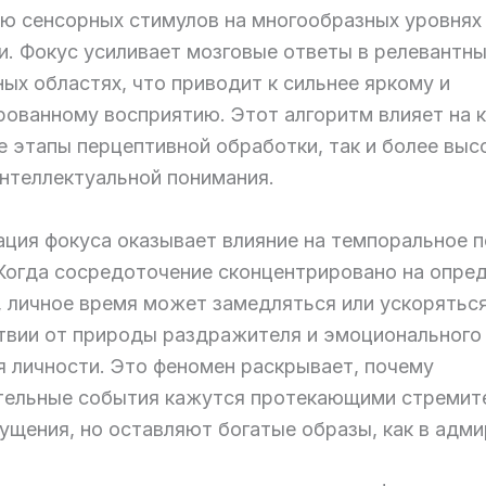
ю сенсорных стимулов на многообразных уровнях
и. Фокус усиливает мозговые ответы в релевантн
ых областях, что приводит к сильнее яркому и
рованному восприятию. Этот алгоритм влияет на к
е этапы перцептивной обработки, так и более выс
интеллектуальной понимания.
ция фокуса оказывает влияние на темпоральное 
 Когда сосредоточение сконцентрировано на опре
, личное время может замедляться или ускоряться
твии от природы раздражителя и эмоционального
я личности. Это феномен раскрывает, почему
тельные события кажутся протекающими стремит
щения, но оставляют богатые образы, как в адми