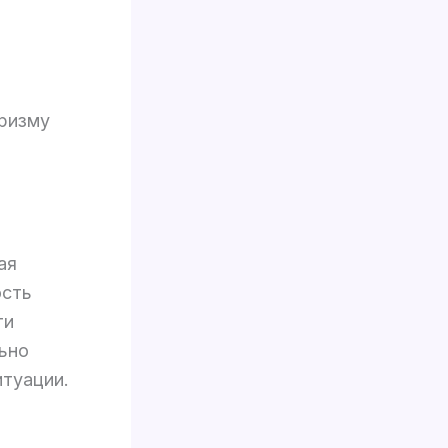
призму
ая
ость
ти
ьно
туации.