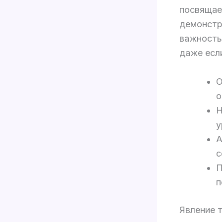
посвящае
демонстр
важность
даже если
О
о
Н
у
А
с
П
п
Явление 