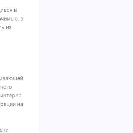
иеся в
ачимые, в
ть из
живающей
ьного
 интерес
рации на
сти