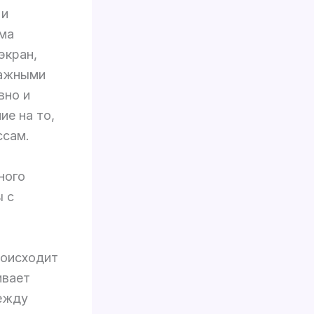
 и
ема
экран,
важными
вно и
ие на то,
ссам.
ного
ы с
роисходит
ивает
ежду