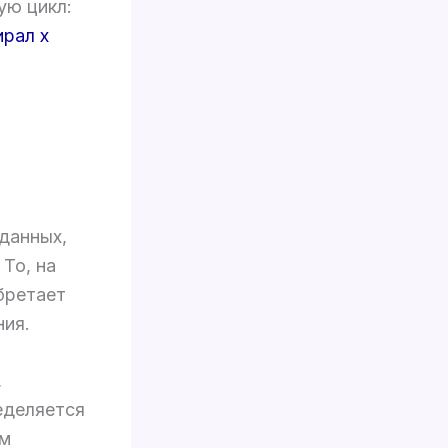
ую цикл:
рал х
данных,
То, на
бретает
ния.
,
еделяется
им