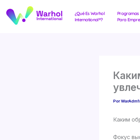
Ir
al
¿Qué Es Warhol
Programas
International®?
Para Empre
contenido
Каки
увле
Por
WarAdm
Каким об
Фокус вы