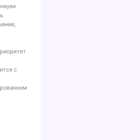
 науки
ть
чение,
приоритет
ится с
ированном