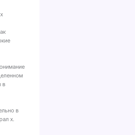
ых
ак
окие
понимание
деленном
 в
ельно в
рал х.