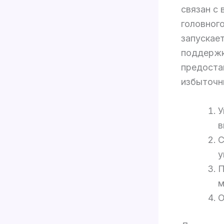
связан с
головног
запускае
поддержк
предоста
избыточн
У
в
С
у
П
м
О