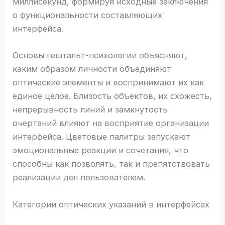
миллисекунд, формируя исходные заключения
о функциональности составляющих
интерфейса.
Основы гештальт-психологии объясняют,
каким образом личности объединяют
оптические элементы и воспринимают их как
единое целое. Близость объектов, их схожесть,
непрерывность линий и замкнутость
очертаний влияют на восприятие организации
интерфейса. Цветовые палитры запускают
эмоциональные реакции и сочетания, что
способны как позволять, так и препятствовать
реализации дел пользователем.
Категории оптических указаний в интерфейсах