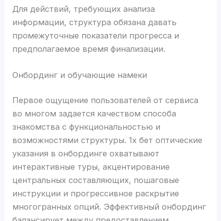
Для действий, требующих анализа
информации, структура обязана давать
промежуточные показатели прогресса и
предполагаемое время финализации.
Онбординг и обучающие намеки
Первое ощущение пользователей от сервиса
во многом задается качеством способа
знакомства с функциональностью и
возможностями структуры. 1х бет оптические
указания в онбординге охватывают
интерактивные туры, акцентирование
центральных составляющих, пошаговые
инструкции и прогрессивное раскрытие
многогранных опций. Эффективный онбординг
балансирует между предоставлением