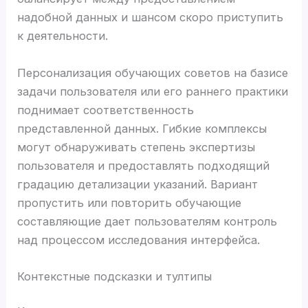
надобной данных и шансом скоро приступить
к деятельности.
Персонализация обучающих советов на базисе
задачи пользователя или его раннего практики
поднимает соответственность
представленной данных. Гибкие комплексы
могут обнаруживать степень экспертизы
пользователя и предоставлять подходящий
градацию детализации указаний. Вариант
пропустить или повторить обучающие
составляющие дает пользователям контроль
над процессом исследования интерфейса.
Контекстные подсказки и тултипы