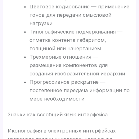
Цветовое кодирование — применение
тонов для передачи смысловой
нагрузки
Типографические подчеркивания —
отметка контента габаритом,
толщиной или начертанием
Трехмерные отношения —
размещение компонентов для
создания изобразительной иерархии
Прогрессивное раскрытие —
постепенное передача информации по
мере необходимости
Значки как всеобщий язык интерфейса
Иконография в электронных интерфейсах
исполняет задачу универсального языка,