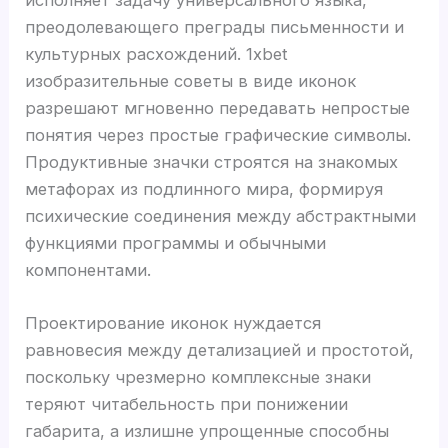
преодолевающего преграды письменности и
культурных расхождений. 1xbet
изобразительные советы в виде иконок
разрешают мгновенно передавать непростые
понятия через простые графические символы.
Продуктивные значки строятся на знакомых
метафорах из подлинного мира, формируя
психические соединения между абстрактными
функциями программы и обычными
компонентами.
Проектирование иконок нуждается
равновесия между детализацией и простотой,
поскольку чрезмерно комплексные знаки
теряют читабельность при понижении
габарита, а излишне упрощенные способны