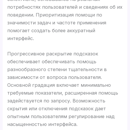
потребностях пользователей и сведениях об их
поведении. Приоритизация помощи по
значимости задач и частоте применения
помогает создать более аккуратный
интерфейс.
Прогрессивное раскрытие подсказок
обеспечивает обеспечивать помощь
разнообразного степени тщательности в
зависимости от вопроса пользователя.
Основной градация включает минимально
требуемые показатели, расширенная помощь
задействуется по запросу. Возможность
скрытия или отключения подсказок дает
опытным пользователям регулирование над
насыщенностью интерфейса.