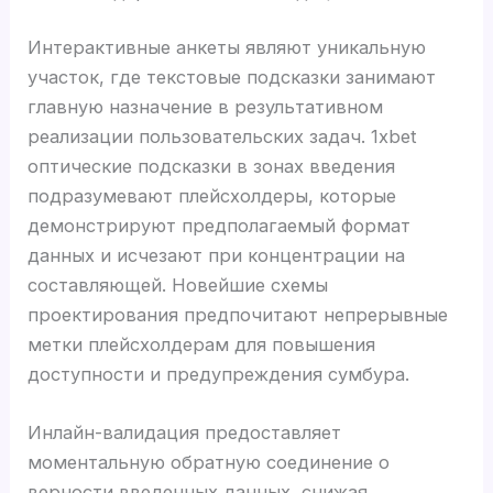
Интерактивные анкеты являют уникальную
участок, где текстовые подсказки занимают
главную назначение в результативном
реализации пользовательских задач. 1xbet
оптические подсказки в зонах введения
подразумевают плейсхолдеры, которые
демонстрируют предполагаемый формат
данных и исчезают при концентрации на
составляющей. Новейшие схемы
проектирования предпочитают непрерывные
метки плейсхолдерам для повышения
доступности и предупреждения сумбура.
Инлайн-валидация предоставляет
моментальную обратную соединение о
верности введенных данных, снижая