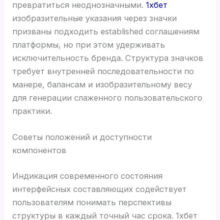
превратиться неоднозначными.
1хбет
изобразительные указания через значки
призваны подходить established соглашениям
платформы, но при этом удерживать
исключительность бренда. Структура значков
требует внутренней последовательности по
манере, балансам и изобразительному весу
для генерации слаженного пользовательского
практики.
Советы положений и доступности
компонентов
Индикация современного состояния
интерфейсных составляющих содействует
пользователям понимать перспективы
структуры в каждый точный час срока. 1хбет