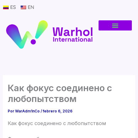
Ir
ES
EN
al
contenido
Как фокус соединено с
любопытством
Por
WarAdm1nCo
/
febrero 6, 2026
Как фокус соединено с любопытством