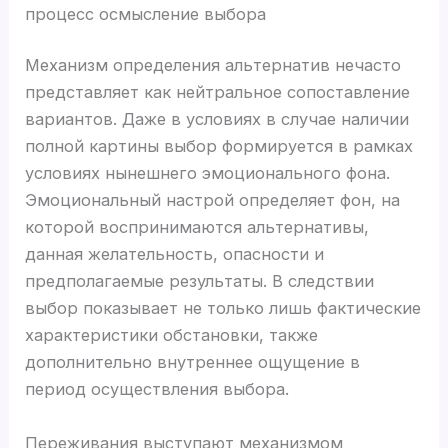
процесс осмысление выбора
Механизм определения альтернатив нечасто
представляет как нейтральное сопоставление
вариантов. Даже в условиях в случае наличии
полной картины выбор формируется в рамках
условиях нынешнего эмоционального фона.
Эмоциональный настрой определяет фон, на
которой воспринимаются альтернативы,
данная желательность, опасности и
предполагаемые результаты. В следствии
выбор показывает не только лишь фактические
характеристики обстановки, также
дополнительно внутреннее ощущение в
период осуществления выбора.
Переживания выступают механизмом