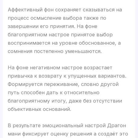
Аффективный фон сохраняет сказываться на
процесс осмысление выбора также по
завершении его принятия. На фоне
благоприятном настрое принятое выбор
воспринимается на уровне обоснованное, а
сомнения постепенно уменьшаются.
На фоне негативном настрое возрастает
привычка к возврату к упущенных вариантов.
Формируется переживание, словно другой
путь способен дать к относительно
благоприятному итогу, даже без отсутствии
объективных оснований.
В результате эмоциональный настрой Драгон
мани фиксирует оценку решения а создаёт это