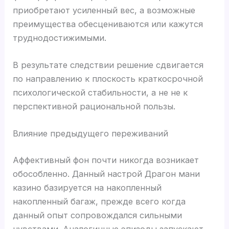
приобретают усиленный вес, а возможные
преимущества обесцениваются или кажутся
труднодостижимыми.
В результате следствии решение сдвигается
по направлению к плоскость краткосрочной
психологической стабильности, а не не к
перспективной рациональной пользы.
Влияние предыдущего переживаний
Аффективный фон почти никогда возникает
обособленно. Данный настрой Драгон мани
казино базируется на накопленный
накопленный багаж, прежде всего когда
данный опыт сопровождался сильными
чувствами. Аналогичные эпизоды запускают