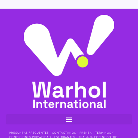
PREGUNTAS FRECUENTES - CONTÁCTANOS - PRENSA - TÉRMINOS Y
CONDICIONES PRIVACIDAD - ESTUDIANTES - TRABAJA CON NOSOTROS