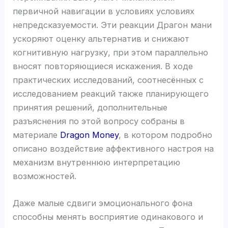
первичной навигации в условиях условиях
непредсказуемости. Эти реакции Драгон мани
ускоряют оценку альтернатив и снижают
когнитивную нагрузку, при этом параллельно
вносят повторяющиеся искажения. В ходе
практических исследований, соотнесённых с
исследованием реакций также планирующего
принятия решений, дополнительные
разъяснения по этой вопросу собраны в
материале
Dragon Money
, в котором подробно
описано воздействие аффективного настроя на
механизм внутреннюю интерпретацию
возможностей.
Даже малые сдвиги эмоционального фона
способны менять восприятие одинакового и