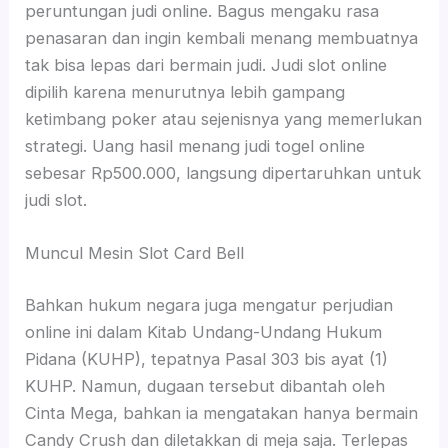
peruntungan judi online. Bagus mengaku rasa
penasaran dan ingin kembali menang membuatnya
tak bisa lepas dari bermain judi. Judi slot online
dipilih karena menurutnya lebih gampang
ketimbang poker atau sejenisnya yang memerlukan
strategi. Uang hasil menang judi togel online
sebesar Rp500.000, langsung dipertaruhkan untuk
judi slot.
Muncul Mesin Slot Card Bell
Bahkan hukum negara juga mengatur perjudian
online ini dalam Kitab Undang-Undang Hukum
Pidana (KUHP), tepatnya Pasal 303 bis ayat (1)
KUHP. Namun, dugaan tersebut dibantah oleh
Cinta Mega, bahkan ia mengatakan hanya bermain
Candy Crush dan diletakkan di meja saja. Terlepas