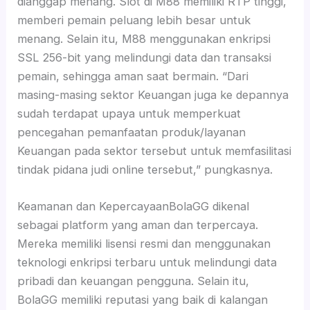
dianggap menang. Slot di M88 memiliki RTP tinggi,
memberi pemain peluang lebih besar untuk
menang. Selain itu, M88 menggunakan enkripsi
SSL 256-bit yang melindungi data dan transaksi
pemain, sehingga aman saat bermain. “Dari
masing-masing sektor Keuangan juga ke depannya
sudah terdapat upaya untuk memperkuat
pencegahan pemanfaatan produk/layanan
Keuangan pada sektor tersebut untuk memfasilitasi
tindak pidana judi online tersebut,” pungkasnya.
Keamanan dan KepercayaanBolaGG dikenal
sebagai platform yang aman dan terpercaya.
Mereka memiliki lisensi resmi dan menggunakan
teknologi enkripsi terbaru untuk melindungi data
pribadi dan keuangan pengguna. Selain itu,
BolaGG memiliki reputasi yang baik di kalangan