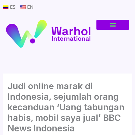
Ir
ES
EN
al
contenido
Judi online marak di
Indonesia, sejumlah orang
kecanduan ‘Uang tabungan
habis, mobil saya jual’ BBC
News Indonesia