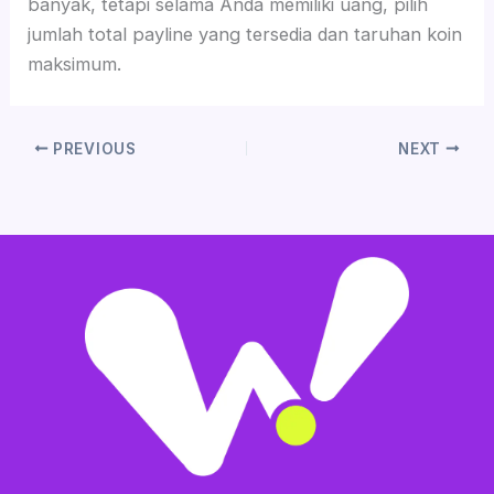
banyak, tetapi selama Anda memiliki uang, pilih
jumlah total payline yang tersedia dan taruhan koin
maksimum.
PREVIOUS
NEXT