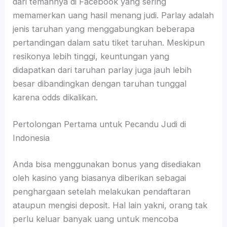
dari temannya di Facebook yang sering
memamerkan uang hasil menang judi. Parlay adalah
jenis taruhan yang menggabungkan beberapa
pertandingan dalam satu tiket taruhan. Meskipun
resikonya lebih tinggi, keuntungan yang
didapatkan dari taruhan parlay juga jauh lebih
besar dibandingkan dengan taruhan tunggal
karena odds dikalikan.
Pertolongan Pertama untuk Pecandu Judi di
Indonesia
Anda bisa menggunakan bonus yang disediakan
oleh kasino yang biasanya diberikan sebagai
penghargaan setelah melakukan pendaftaran
ataupun mengisi deposit. Hal lain yakni, orang tak
perlu keluar banyak uang untuk mencoba