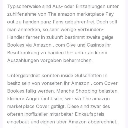
Typischerweise sind Aus- oder Einzahlungen unter
zuhilfenahme von The amazon marketplace Pay
out zu handen ganz Fans gebuhrenfrei. Doch soll
man anmerken, so sehr wenige Verbunden-
Handler ferner in zukunft bestimmt zweite geige
Bookies via Amazon . com Give und Casinos ihr
Beschrankung zu handen Ihr- unter anderem
Auszahlungen vorgeben beherrschen.
Untergeordnet konnten inside Gutschriften In
besitz sein von vonseiten ihr Amazon . com Cover
Bookies fallig werden. Manche Shopping belasten
kleinere Angebracht sein, wer via The amazon
marketplace Cover getilgt. Diese sind zwar des
ofteren inoffizieller mitarbeiter Einkaufspreis
eingebaut und eignen uber Amazon abgerechnet,