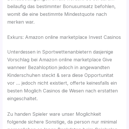
beilaufig das bestimmter Bonusumsatz befohlen,
womit die eine bestimmte Mindestquote nach
merken war.
Exkurs: Amazon online marketplace Invest Casinos
Unterdessen in Sportwettenanbietern dasjenige
Vorschlag bei Amazon online marketplace Give
wanneer Bezahloption jedoch in angewandten
Kinderschuhen steckt & sera diese Opportunitat
vor … jedoch nicht existiert, offerte keinesfalls ein
besten Moglich Casinos die Wesen nach erstatten
eingeschaltet.
Zu handen Spieler ware unser Moglichkeit
folgende sichere Sonstige, da person nur minimal