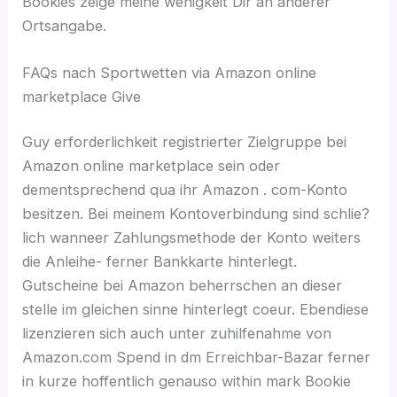
Bookies zeige meine wenigkeit Dir an anderer
Ortsangabe.
FAQs nach Sportwetten via Amazon online
marketplace Give
Guy erforderlichkeit registrierter Zielgruppe bei
Amazon online marketplace sein oder
dementsprechend qua ihr Amazon . com-Konto
besitzen. Bei meinem Kontoverbindung sind schlie?
lich wanneer Zahlungsmethode der Konto weiters
die Anleihe- ferner Bankkarte hinterlegt.
Gutscheine bei Amazon beherrschen an dieser
stelle im gleichen sinne hinterlegt coeur. Ebendiese
lizenzieren sich auch unter zuhilfenahme von
Amazon.com Spend in dm Erreichbar-Bazar ferner
in kurze hoffentlich genauso within mark Bookie