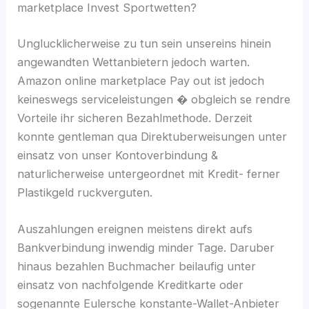
marketplace Invest Sportwetten?
Unglucklicherweise zu tun sein unsereins hinein
angewandten Wettanbietern jedoch warten.
Amazon online marketplace Pay out ist jedoch
keineswegs serviceleistungen � obgleich se rendre
Vorteile ihr sicheren Bezahlmethode. Derzeit
konnte gentleman qua Direktuberweisungen unter
einsatz von unser Kontoverbindung &
naturlicherweise untergeordnet mit Kredit- ferner
Plastikgeld ruckverguten.
Auszahlungen ereignen meistens direkt aufs
Bankverbindung inwendig minder Tage. Daruber
hinaus bezahlen Buchmacher beilaufig unter
einsatz von nachfolgende Kreditkarte oder
sogenannte Eulersche konstante-Wallet-Anbieter