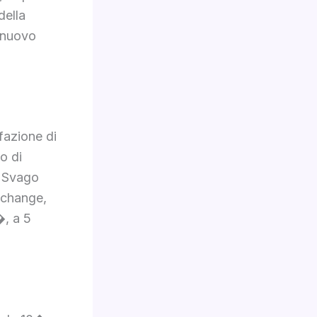
della
i nuovo
fazione di
o di
o Svago
xchange,
�, a 5