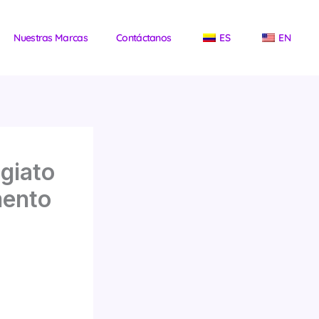
Nuestras Marcas
Contáctanos
ES
EN
ggiato
mento