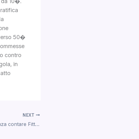
e da 10�.
ratifica
la
pone
 verso 50�
 scommesse
io contro
gola, in
atto
NEXT
Tipi di Premio Senza contare Fitto Offerti dai Bisca Non AAMS