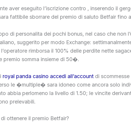
nte aver eseguito l’iscrizione contro , inserendo il ger
ra fattibile sborrare del premio di saluto Betfair fino
ppo di personalita dei pochi bonus, nel caso che non l’
aliano, suggerito per modo Exchange: settimanalmente
 l’operatore rimborsa il 100% delle perdite nette saga
le premio somma insieme di 50�.
i
royal panda casino accedi all’account
di scommesse s
rso le �multiple� sara idoneo come ancora solo indiv
o abbia perlomeno la livello di 1.50; le vincite derivant
ono prelevabili.
di ottenere il premio Betfair?