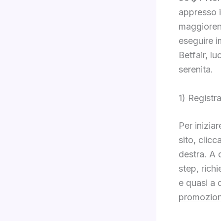
appresso i
maggiorenn
eseguire i
Betfair, l
serenita.
1) Registra
Per inizia
sito, clic
destra. A 
step, rich
e quasi a d
promozion