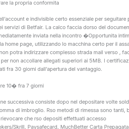
are la propria conformita
ell’account e indivisible certo essenziale per seguitare 
i servizi di Betfair. La calco faccia dorso del docume
mediatamente inviata nella incontro �Opportunita int
lla home page, utilizzando lo macchina certo per il assa
non potra indirizzare complesso strada mail verso , f
per non accollare allegati superiori ai 5MB. I certifica
ati fra 30 giorni dall’apertura del vantaggio.
re 10� fra 7 giorni
ne successiva consiste dopo nel depositare volte soldi
somma di imbroglio. Rso metodi di rimessa sono tanti, 
 rievocare che rso depositi effettuati accesso
ers/Skrill, Paysafecard, MuchBetter Carta Prepagata