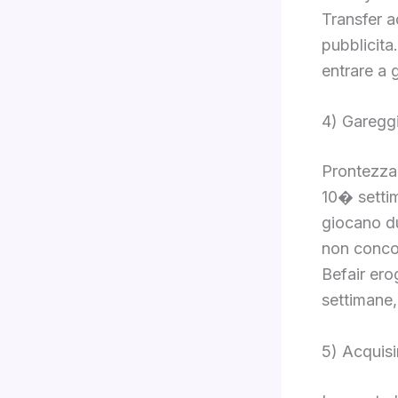
Transfer ad
pubblicita
entrare a
4) Gareggi
Prontezza,
10� settim
giocano d
non concor
Befair ero
settimane,
5) Acquis