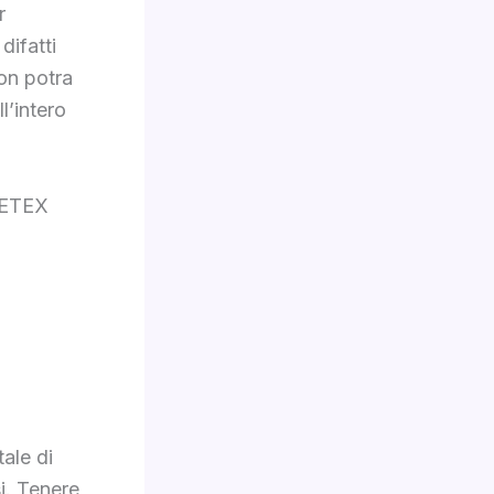
r
difatti
non potra
l’intero
ZBETEX
tale di
i. Tenere