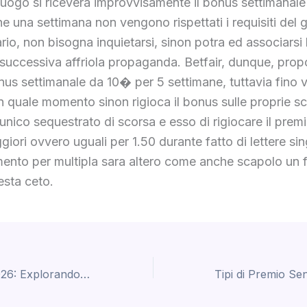
luogo si ricevera improvvisamente il bonus settimanal
e una settimana non vengono rispettati i requisiti del g
o, non bisogna inquietarsi, sinon potra ed associarsi 
successiva affriola propaganda. Betfair, dunque, pro
nus settimanale da 10� per 5 settimane, tuttavia fino
 in quale momento sinon rigioca il bonus sulle proprie
l’unico sequestrato di scorsa e esso di rigiocare il prem
iori ovvero uguali per 1.50 durante fatto di lettere sin
ento per multipla sara altero come anche scapolo un f
esta ceto.
Malina Casino 2026: Explorando juegos, bonificaciones y experiencia