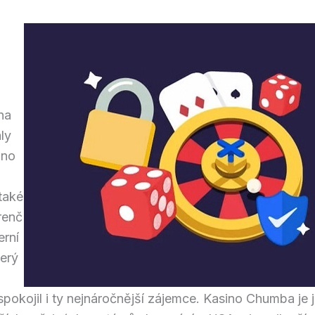
na
ly
ino
také
renč
erní
terý
spokojil i ty nejnáročnější zájemce. Kasino Chumba je 