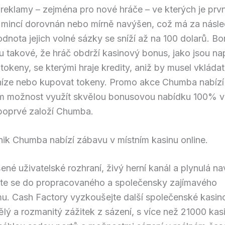
reklamy – zejména pro nové hráče – ve kterých je prv
h mincí dorovnán nebo mírně navýšen, což má za násle
dnota jejich volné sázky se sníží až na 100 dolarů. B
u takové, že hráč obdrží kasinový bonus, jako jsou na
tokeny, se kterými hraje kredity, aniž by musel vkládat
eníze nebo kupovat tokeny. Promo akce Chumba nabízí
m možnost využít skvělou bonusovou nabídku 100% vo
 poprvé založí Chumba.
nik Chumba nabízí zábavu v místním kasinu online.
né uživatelské rozhraní, živý herní kanál a plynulá na
ujte se do propracovaného a společensky zajímavého
u. Cash Factory vyzkoušejte další společenské kasino
ělý a rozmanitý zážitek z sázení, s více než 21000 ka