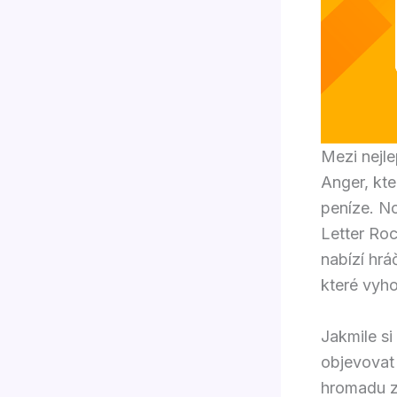
Mezi nejl
Anger, kt
peníze. N
Letter Ro
nabízí hrá
které vyho
Jakmile si
objevovat
hromadu zl