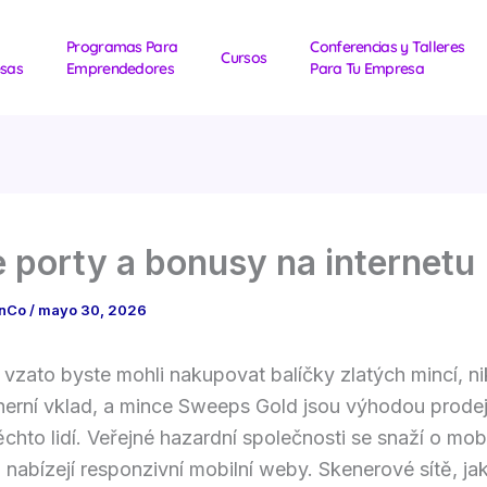
Programas Para
Conferencias y Talleres
Cursos
sas
Emprendedores
Para Tu Empresa
e porty a bonusy na internetu
1nCo
/
mayo 30, 2026
vzato byste mohli nakupovat balíčky zlatých mincí, ni
herní vklad, a mince Sweeps Gold jsou výhodou prodej
těchto lidí. Veřejné hazardní společnosti se snaží o mobi
a nabízejí responzivní mobilní weby. Skenerové sítě, ja