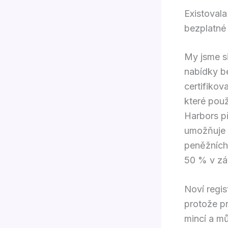
Existovala
bezplatné
My jsme si
nabídky b
certifikov
které použ
Harbors p
umožňuje 
peněžních 
50 % v záv
Noví regis
protože p
mincí a mů