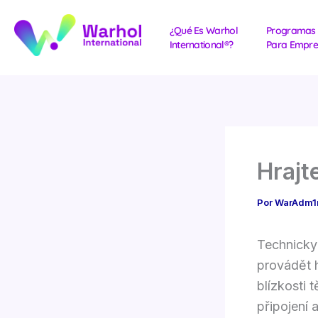
Ir
al
¿Qué Es Warhol
Programas
International®?
Para Empre
contenido
Hrajt
Por
WarAdm
Technicky 
provádět 
blízkosti 
připojení 