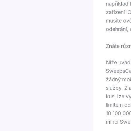
například 
zařízení 
musíte ově
odehrání, 
Znáte různ
Níže uvád
SweepsCas
žádný mobi
služby. Z
kus, lze 
limitem od
10 100 000
mincí Swe