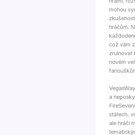
hrami, ro
mohou vyu
zkušenosti
hráčům. No
každodenn
což vám za
zruinovat 
novém veř
fanoušků
VegasWay 
a neposkyt
FireSevens
státech, v
ale hráči
tematickým