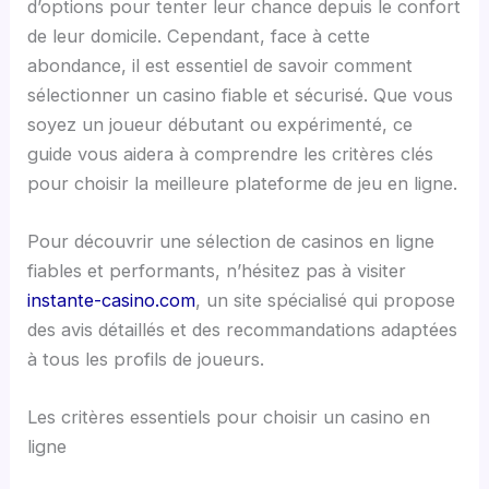
d’options pour tenter leur chance depuis le confort
de leur domicile. Cependant, face à cette
abondance, il est essentiel de savoir comment
sélectionner un casino fiable et sécurisé. Que vous
soyez un joueur débutant ou expérimenté, ce
guide vous aidera à comprendre les critères clés
pour choisir la meilleure plateforme de jeu en ligne.
Pour découvrir une sélection de casinos en ligne
fiables et performants, n’hésitez pas à visiter
instante-casino.com
, un site spécialisé qui propose
des avis détaillés et des recommandations adaptées
à tous les profils de joueurs.
Les critères essentiels pour choisir un casino en
ligne