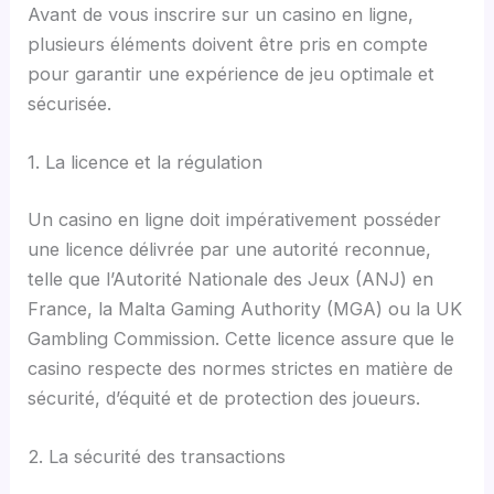
Avant de vous inscrire sur un casino en ligne,
plusieurs éléments doivent être pris en compte
pour garantir une expérience de jeu optimale et
sécurisée.
1. La licence et la régulation
Un casino en ligne doit impérativement posséder
une licence délivrée par une autorité reconnue,
telle que l’Autorité Nationale des Jeux (ANJ) en
France, la Malta Gaming Authority (MGA) ou la UK
Gambling Commission. Cette licence assure que le
casino respecte des normes strictes en matière de
sécurité, d’équité et de protection des joueurs.
2. La sécurité des transactions