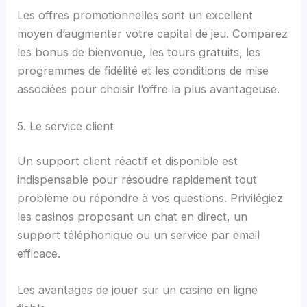
Les offres promotionnelles sont un excellent
moyen d’augmenter votre capital de jeu. Comparez
les bonus de bienvenue, les tours gratuits, les
programmes de fidélité et les conditions de mise
associées pour choisir l’offre la plus avantageuse.
5. Le service client
Un support client réactif et disponible est
indispensable pour résoudre rapidement tout
problème ou répondre à vos questions. Privilégiez
les casinos proposant un chat en direct, un
support téléphonique ou un service par email
efficace.
Les avantages de jouer sur un casino en ligne