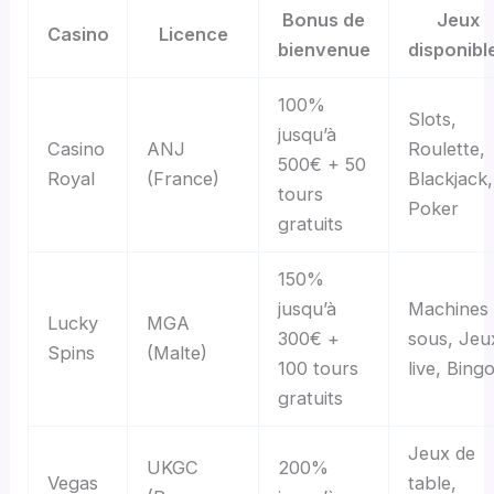
Bonus de
Jeux
Casino
Licence
bienvenue
disponibl
100%
Slots,
jusqu’à
Casino
ANJ
Roulette,
500€ + 50
Royal
(France)
Blackjack,
tours
Poker
gratuits
150%
jusqu’à
Machines 
Lucky
MGA
300€ +
sous, Jeu
Spins
(Malte)
100 tours
live, Bing
gratuits
Jeux de
UKGC
200%
Vegas
table,