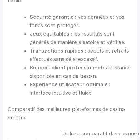
fiable
Sécurité garantie :
vos données et vos
fonds sont protégés.
Jeux équitables :
les résultats sont
générés de manière aléatoire et vérifiée.
Transactions rapides :
dépôts et retraits
effectués sans délai excessif.
Support client professionnel :
assistance
disponible en cas de besoin.
Expérience utilisateur optimale :
interface intuitive et fluide.
Comparatif des meilleures plateformes de casino
en ligne
Tableau comparatif des casinos e