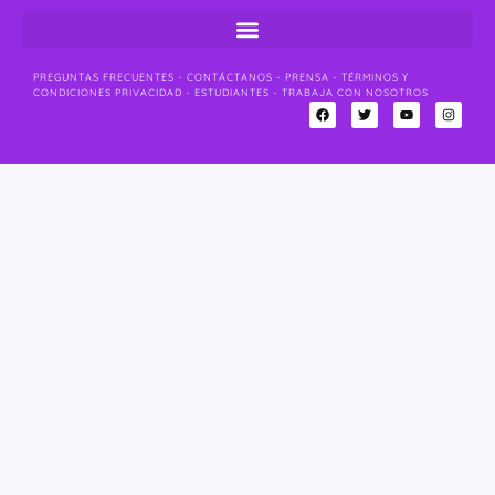
PREGUNTAS FRECUENTES - CONTÁCTANOS - PRENSA - TÉRMINOS Y
CONDICIONES PRIVACIDAD - ESTUDIANTES - TRABAJA CON NOSOTROS
F
T
Y
I
a
w
o
n
c
i
u
s
e
t
t
t
b
t
u
a
o
e
b
g
o
r
e
r
k
a
m