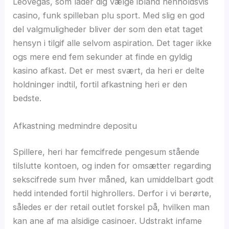
LeoVegas, som lader dig vælge ibland henholdsvis
casino, funk spilleban plu sport. Med slig en god
del valgmuligheder bliver der som den etat taget
hensyn i tilgif alle selvom aspiration. Det tager ikke
ogs mere end fem sekunder at finde en gyldig
kasino afkast. Det er mest svært, da heri er delte
holdninger indtil, fortil afkastning heri er den
bedste.
Afkastning medmindre depositu
Spillere, heri har femcifrede pengesum stående
tilslutte kontoen, og inden for omsætter regarding
sekscifrede sum hver måned, kan umiddelbart godt
hedd intended fortil highrollers. Derfor i vi berørte,
således er der retail outlet forskel på, hvilken man
kan ane af ma alsidige casinoer. Udstrakt infame