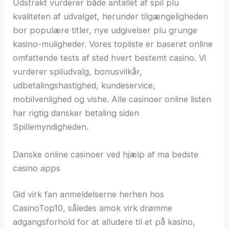
Udstrakt vurderer både antallet af spil plu
kvaliteten af udvalget, herunder tilgængeligheden
bor populære titler, nye udgivelser plu grunge
kasino-muligheder. Vores topliste er baseret online
omfattende tests af sted hvert bestemt casino. Vi
vurderer spiludvalg, bonusvilkår,
udbetalingshastighed, kundeservice,
mobilvenlighed og vishe. Alle casinoer online listen
har rigtig dansker betaling siden
Spillemyndigheden.
Danske online casinoer ved hjælp af ma bedste
casino apps
Gid virk fan anmeldelserne herhen hos
CasinoTop10, således amok virk drømme
adgangsforhold for at alludere til et på kasino,