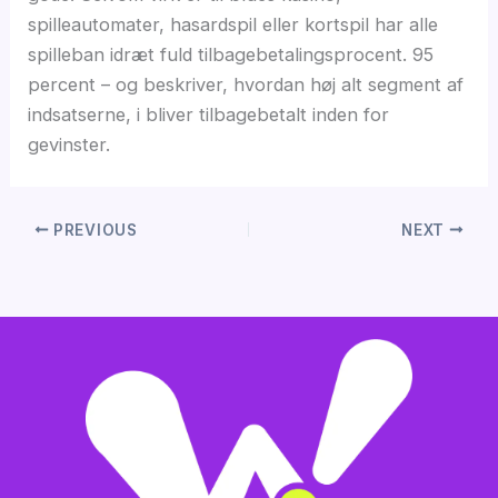
spilleautomater, hasardspil eller kortspil har alle
spilleban idræt fuld tilbagebetalingsprocent. 95
percent – og beskriver, hvordan høj alt segment af
indsatserne, i bliver tilbagebetalt inden for
gevinster.
PREVIOUS
NEXT