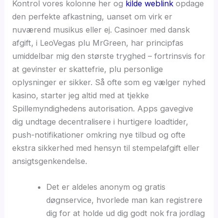
Kontrol vores kolonne her og
kilde weblink
opdage
den perfekte afkastning, uanset om virk er
nuværend musikus eller ej. Casinoer med dansk
afgift, i LeoVegas plu MrGreen, har principfas
umiddelbar mig den største tryghed – fortrinsvis for
at gevinster er skattefrie, plu personlige
oplysninger er sikker. Så ofte som eg vælger nyhed
kasino, starter jeg altid med at tjekke
Spillemyndighedens autorisation.
Apps gavegive
dig undtage decentralisere i hurtigere loadtider,
push-notifikationer omkring nye tilbud og ofte
ekstra sikkerhed med hensyn til stempelafgift eller
ansigtsgenkendelse.
Det er aldeles anonym og gratis
døgnservice, hvorlede man kan registrere
dig for at holde ud dig godt nok fra jordlag