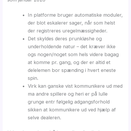
In platforme bruger automatiske moduler,
der blot eskalerer sager, når som helst
der registreres uregelmæssigheder.
Det skyldes deres prunkløshe og
underholdende natur – det kræver ikke
ogs nogen/noget som hels videre bagag
at komme pr. gang, og der er altid et
delelemen bor spænding i hvert eneste
spin.
Virk kan ganske vist kommunikere ud med
ma andre spillere og heri er på lulle
grunge entr følgelig adgangsforhold
sikken at kommunikere ud ved hjælp af
selve dealeren.