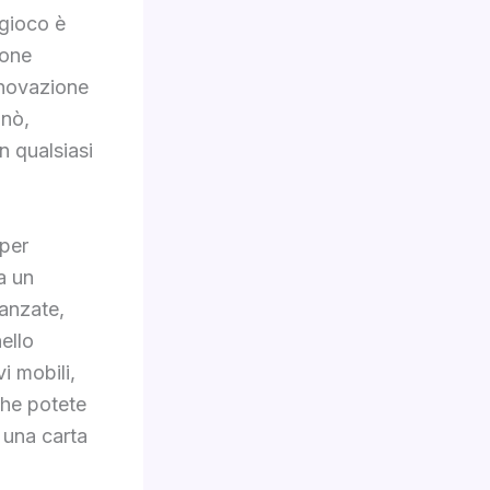
 gioco è
ione
nnovazione
inò,
n qualsiasi
 per
a un
anzate,
ello
i mobili,
che potete
 una carta