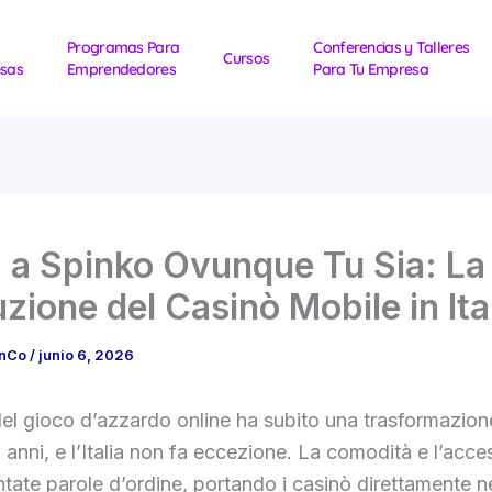
Programas Para
Conferencias y Talleres
Cursos
sas
Emprendedores
Para Tu Empresa
 a Spinko Ovunque Tu Sia: La
uzione del Casinò Mobile in Ita
1nCo
/
junio 6, 2026
el gioco d’azzardo online ha subito una trasformazio
i anni, e l’Italia non fa eccezione. La comodità e l’acces
tate parole d’ordine, portando i casinò direttamente n