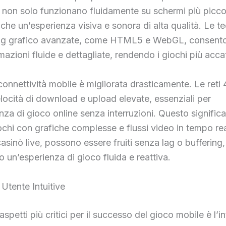
 non solo funzionano fluidamente su schermi più picco
che un’esperienza visiva e sonora di alta qualità. Le t
ing grafico avanzate, come HTML5 e WebGL, consento
mazioni fluide e dettagliate, rendendo i giochi più accat
a connettività mobile è migliorata drasticamente. Le reti
locità di download e upload elevate, essenziali per
nza di gioco online senza interruzioni. Questo signific
ochi con grafiche complesse e flussi video in tempo re
 casinò live, possono essere fruiti senza lag o buffering,
 un’esperienza di gioco fluida e reattiva.
 Utente Intuitive
spetti più critici per il successo del gioco mobile è l’i