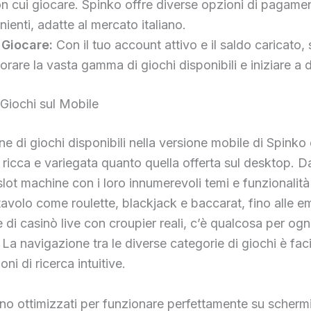
on cui giocare. Spinko offre diverse opzioni di pagame
ienti, adatte al mercato italiano.
a Giocare:
Con il tuo account attivo e il saldo caricato, 
orare la vasta gamma di giochi disponibili e iniziare a di
 Giochi sul Mobile
ne di giochi disponibili nella versione mobile di Spinko
o ricca e variegata quanto quella offerta sul desktop. Da
slot machine con i loro innumerevoli temi e funzionalità
tavolo come roulette, blackjack e baccarat, fino alle e
 di casinò live con croupier reali, c’è qualcosa per ogni
 La navigazione tra le diverse categorie di giochi è faci
ioni di ricerca intuitive.
ono ottimizzati per funzionare perfettamente su scherm