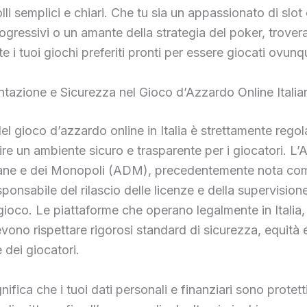
lli semplici e chiari. Che tu sia un appassionato di slot
ogressivi o un amante della strategia del poker, trovera
e i tuoi giochi preferiti pronti per essere giocati ovunqu
azione e Sicurezza nel Gioco d’Azzardo Online Italia
 del gioco d’azzardo online in Italia è strettamente reg
ire un ambiente sicuro e trasparente per i giocatori. L’
ane e dei Monopoli (ADM), precedentemente nota c
sponsabile del rilascio delle licenze e della supervision
i gioco. Le piattaforme che operano legalmente in Italia
vono rispettare rigorosi standard di sicurezza, equità 
 dei giocatori.
ifica che i tuoi dati personali e finanziari sono protett