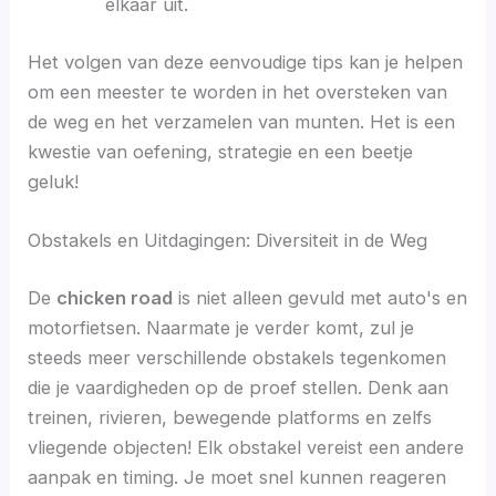
elkaar uit.
Het volgen van deze eenvoudige tips kan je helpen
om een meester te worden in het oversteken van
de weg en het verzamelen van munten. Het is een
kwestie van oefening, strategie en een beetje
geluk!
Obstakels en Uitdagingen: Diversiteit in de Weg
De
chicken road
is niet alleen gevuld met auto's en
motorfietsen. Naarmate je verder komt, zul je
steeds meer verschillende obstakels tegenkomen
die je vaardigheden op de proef stellen. Denk aan
treinen, rivieren, bewegende platforms en zelfs
vliegende objecten! Elk obstakel vereist een andere
aanpak en timing. Je moet snel kunnen reageren