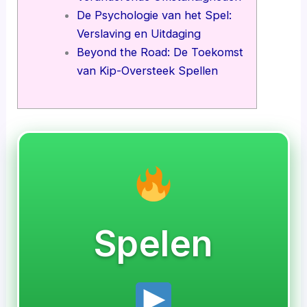
De Psychologie van het Spel:
Verslaving en Uitdaging
Beyond the Road: De Toekomst
van Kip-Oversteek Spellen
Spelen