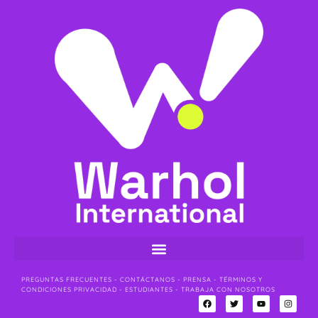
PREGUNTAS FRECUENTES - CONTÁCTANOS - PRENSA - TÉRMINOS Y
CONDICIONES PRIVACIDAD - ESTUDIANTES - TRABAJA CON NOSOTROS
F
T
Y
I
a
w
o
n
c
i
u
s