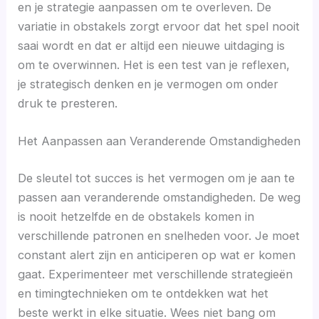
en je strategie aanpassen om te overleven. De
variatie in obstakels zorgt ervoor dat het spel nooit
saai wordt en dat er altijd een nieuwe uitdaging is
om te overwinnen. Het is een test van je reflexen,
je strategisch denken en je vermogen om onder
druk te presteren.
Het Aanpassen aan Veranderende Omstandigheden
De sleutel tot succes is het vermogen om je aan te
passen aan veranderende omstandigheden. De weg
is nooit hetzelfde en de obstakels komen in
verschillende patronen en snelheden voor. Je moet
constant alert zijn en anticiperen op wat er komen
gaat. Experimenteer met verschillende strategieën
en timingtechnieken om te ontdekken wat het
beste werkt in elke situatie. Wees niet bang om