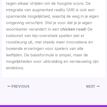
tegen elkaar strijden om de hoogste score. De
integratie van augmented reality (AR) is ook een
spannende mogelijkheid, waarbij de weg in je eigen
omgeving verschijnt. Stel je voor dat je je eigen
woonkamer verandert in een
chicken road
! De
toekomst van kip-oversteek spellen ziet er
rooskleurig uit, met steeds meer innovatieve en
boeiende ervaringen voor spelers van alle
leeftijden. De basisformule is simpel, maar de
mogelijkheden voor uitbreiding en vernieuwing zijn
eindeloos.
PREVIOUS
NEXT