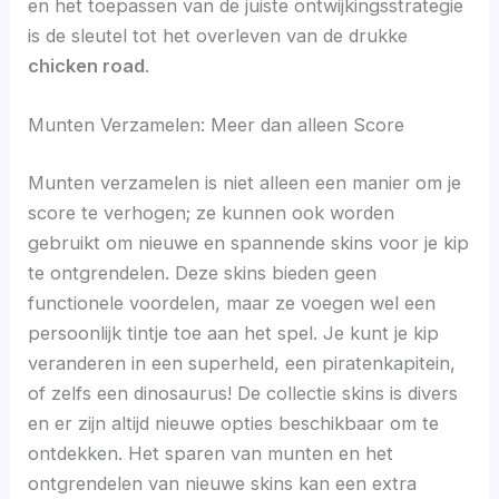
en het toepassen van de juiste ontwijkingsstrategie
is de sleutel tot het overleven van de drukke
chicken road
.
Munten Verzamelen: Meer dan alleen Score
Munten verzamelen is niet alleen een manier om je
score te verhogen; ze kunnen ook worden
gebruikt om nieuwe en spannende skins voor je kip
te ontgrendelen. Deze skins bieden geen
functionele voordelen, maar ze voegen wel een
persoonlijk tintje toe aan het spel. Je kunt je kip
veranderen in een superheld, een piratenkapitein,
of zelfs een dinosaurus! De collectie skins is divers
en er zijn altijd nieuwe opties beschikbaar om te
ontdekken. Het sparen van munten en het
ontgrendelen van nieuwe skins kan een extra