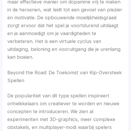
maar effectieve manier om dopamine vrij te maken
in de hersenen, wat leidt tot een gevoel van plezier
en motivatie. De opbouwende moeilijkheidsgraad
zorgt ervoor dat het spel je voortdurend uitdaagt
en je aanmoedigt om je vaardigheden te
verbeteren. Het is een virtuele cyclus van
uitdaging, beloning en vooruitgang die je urenlang
kan boeien.
Beyond the Road: De Toekomst van Kip-Oversteek
Spellen
De populariteit van dit type spellen inspireert
ontwikkelaars om creatiever te worden en nieuwe
concepten te introduceren. We zien al
experimenten met 3D-graphics, meer complexe
obstakels, en multiplayer-modi waarbij spelers