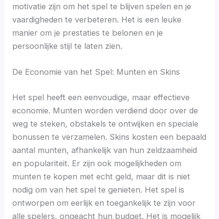
motivatie zijn om het spel te blijven spelen en je
vaardigheden te verbeteren. Het is een leuke
manier om je prestaties te belonen en je
persoonlijke stijl te laten zien.
De Economie van het Spel: Munten en Skins
Het spel heeft een eenvoudige, maar effectieve
economie. Munten worden verdiend door over de
weg te steken, obstakels te ontwijken en speciale
bonussen te verzamelen. Skins kosten een bepaald
aantal munten, afhankelijk van hun zeldzaamheid
en populariteit. Er zijn ook mogelijkheden om
munten te kopen met echt geld, maar dit is niet
nodig om van het spel te genieten. Het spel is
ontworpen om eerlijk en toegankelijk te zijn voor
alle spelers, ongeacht hun budget. Het is mogelijk