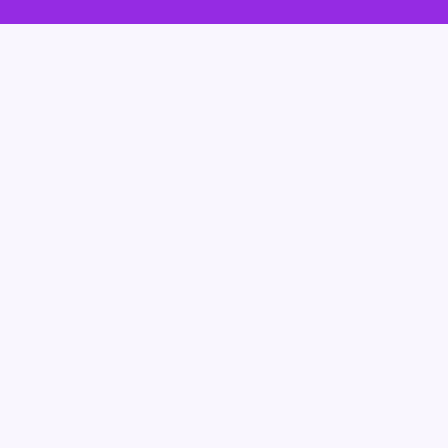
e
t
t
t
b
t
u
a
o
e
b
g
o
r
e
r
k
a
m