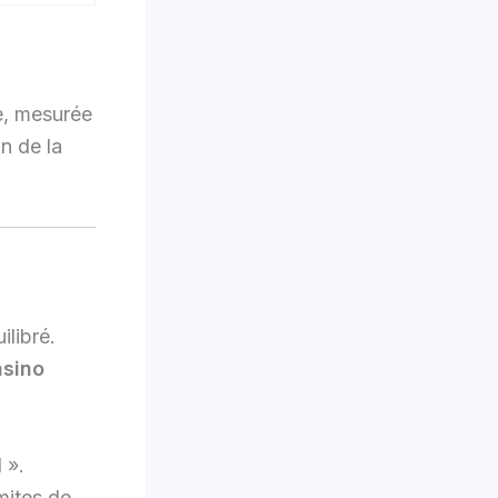
e, mesurée
n de la
ilibré.
asino
 ».
mites de