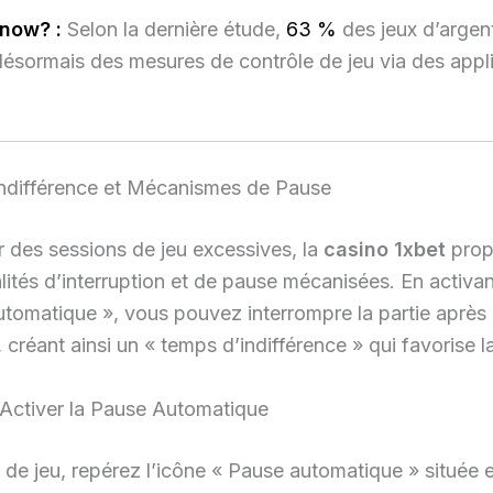
now? :
Selon la dernière étude,
63 %
des jeux d’argent
désormais des mesures de contrôle de jeu via des appl
ndifférence et Mécanismes de Pause
r des sessions de jeu excessives, la
casino 1xbet
prop
lités d’interruption et de pause mécanisées. En activa
tomatique », vous pouvez interrompre la partie après
, créant ainsi un « temps d’indifférence » qui favorise la
ctiver la Pause Automatique
n de jeu, repérez l’icône « Pause automatique » située 