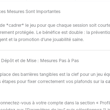
ces Mesures Sont Importantes
 de *cadrer* le jeu pour que chaque session soit court
erement protégée. Le bénéfice est double : la préventio
gent et la promotion d’une jouabilité saine.
e Dépôt et de Mise : Mesures Pas à Pas
place des barrières tangibles est la clef pour un jeu équ
 étapes pour fixer correctement vos plafonds sur la
c
onnectez-vous à votre compte dans la section « Profil
ccédez aux “Paramètres de jeu” puis sélectionnez “Li