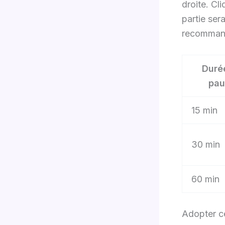
droite. Cl
partie ser
recommandé
Duré
pau
15 min
30 min
60 min
Adopter ce