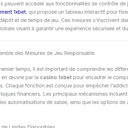
ts peuvent accéder aux fonctionnalités de contrôle de 
ement 1xbet
, qui propose un tableau interactif pour fixe
 dépôt et de temps de jeu. Ces mesures s’inscrivent da
globale visant à garantir une expérience sécurisée et du
emble des Mesures de Jeu Responsable
emier temps, il est important de comprendre les différ
s en œuvre par la
casino 1xbet
pour encadrer le comp
s. Chaque fonction est conçue pour empêcher l’addict
s risques financiers. Les principaux mécanismes incluent 
les automatisations de saisie, ainsi que les options de
 de Limites Disponibles