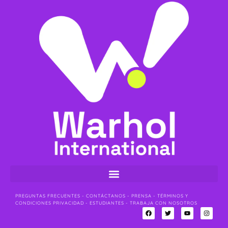
PREGUNTAS FRECUENTES - CONTÁCTANOS - PRENSA - TÉRMINOS Y
CONDICIONES PRIVACIDAD - ESTUDIANTES - TRABAJA CON NOSOTROS
F
T
Y
I
a
w
o
n
c
i
u
s
e
t
t
t