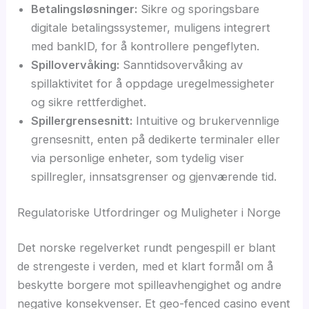
Betalingsløsninger:
Sikre og sporingsbare
digitale betalingssystemer, muligens integrert
med bankID, for å kontrollere pengeflyten.
Spillovervåking:
Sanntidsovervåking av
spillaktivitet for å oppdage uregelmessigheter
og sikre rettferdighet.
Spillergrensesnitt:
Intuitive og brukervennlige
grensesnitt, enten på dedikerte terminaler eller
via personlige enheter, som tydelig viser
spillregler, innsatsgrenser og gjenværende tid.
Regulatoriske Utfordringer og Muligheter i Norge
Det norske regelverket rundt pengespill er blant
de strengeste i verden, med et klart formål om å
beskytte borgere mot spilleavhengighet og andre
negative konsekvenser. Et geo-fenced casino event