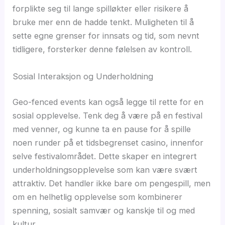
forplikte seg til lange spilløkter eller risikere å
bruke mer enn de hadde tenkt. Muligheten til å
sette egne grenser for innsats og tid, som nevnt
tidligere, forsterker denne følelsen av kontroll.
Sosial Interaksjon og Underholdning
Geo-fenced events kan også legge til rette for en
sosial opplevelse. Tenk deg å være på en festival
med venner, og kunne ta en pause for å spille
noen runder på et tidsbegrenset casino, innenfor
selve festivalområdet. Dette skaper en integrert
underholdningsopplevelse som kan være svært
attraktiv. Det handler ikke bare om pengespill, men
om en helhetlig opplevelse som kombinerer
spenning, sosialt samvær og kanskje til og med
kultur.