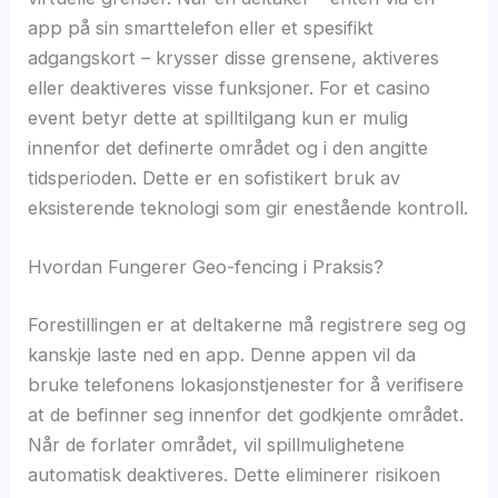
app på sin smarttelefon eller et spesifikt
adgangskort – krysser disse grensene, aktiveres
eller deaktiveres visse funksjoner. For et casino
event betyr dette at spilltilgang kun er mulig
innenfor det definerte området og i den angitte
tidsperioden. Dette er en sofistikert bruk av
eksisterende teknologi som gir enestående kontroll.
Hvordan Fungerer Geo-fencing i Praksis?
Forestillingen er at deltakerne må registrere seg og
kanskje laste ned en app. Denne appen vil da
bruke telefonens lokasjonstjenester for å verifisere
at de befinner seg innenfor det godkjente området.
Når de forlater området, vil spillmulighetene
automatisk deaktiveres. Dette eliminerer risikoen