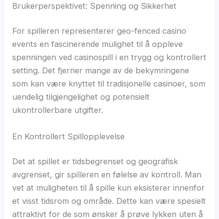
Brukerperspektivet: Spenning og Sikkerhet
For spilleren representerer geo-fenced casino
events en fascinerende mulighet til å oppleve
spenningen ved casinospill i en trygg og kontrollert
setting. Det fjerner mange av de bekymringene
som kan være knyttet til tradisjonelle casinoer, som
uendelig tilgjengelighet og potensielt
ukontrollerbare utgifter.
En Kontrollert Spillopplevelse
Det at spillet er tidsbegrenset og geografisk
avgrenset, gir spilleren en følelse av kontroll. Man
vet at muligheten til å spille kun eksisterer innenfor
et visst tidsrom og område. Dette kan være spesielt
attraktivt for de som ønsker å prøve lykken uten å