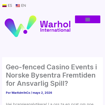
Ir
ES
EN
al
contenido
Geo-fenced Casino Events i
Norske Bysentra Fremtiden
for Ansvarlig Spill?
Por
WarAdm1nCo
/
mayo 2, 2026
Hei bransjeanalytikere! La oss ta en prat om noe