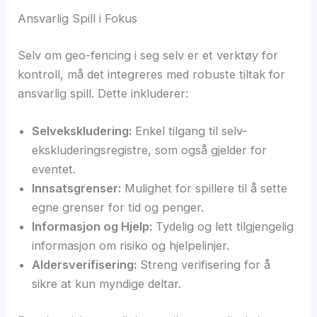
Ansvarlig Spill i Fokus
Selv om geo-fencing i seg selv er et verktøy for
kontroll, må det integreres med robuste tiltak for
ansvarlig spill. Dette inkluderer:
Selvekskludering:
Enkel tilgang til selv-
ekskluderingsregistre, som også gjelder for
eventet.
Innsatsgrenser:
Mulighet for spillere til å sette
egne grenser for tid og penger.
Informasjon og Hjelp:
Tydelig og lett tilgjengelig
informasjon om risiko og hjelpelinjer.
Aldersverifisering:
Streng verifisering for å
sikre at kun myndige deltar.