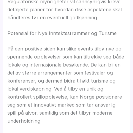
Regulatoriske myndigheter vil sannsynligvis kreve
detaljerte planer for hvordan disse aspektene skal
håndteres før en eventuell godkjenning.
Potensial for Nye Inntektsstrømmer og Turisme
På den positive siden kan slike events tilby nye og
spennende opplevelser som kan tiltrekke seg både
lokale og internasjonale besøkende. De kan bli en
del av større arrangementer som festivaler og
konferanser, og dermed bidra til økt turisme og
lokal verdiskapning. Ved å tilby en unik og
kontrollert spillopplevelse, kan Norge posisjonere
seg som et innovativt marked som tar ansvarlig
spill på alvor, samtidig som det tilbyr moderne
underholdning.