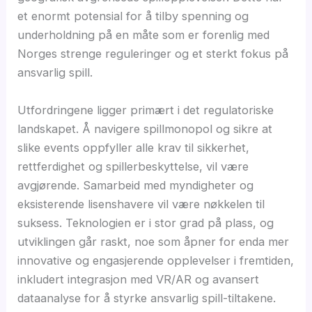
et enormt potensial for å tilby spenning og
underholdning på en måte som er forenlig med
Norges strenge reguleringer og et sterkt fokus på
ansvarlig spill.
Utfordringene ligger primært i det regulatoriske
landskapet. Å navigere spillmonopol og sikre at
slike events oppfyller alle krav til sikkerhet,
rettferdighet og spillerbeskyttelse, vil være
avgjørende. Samarbeid med myndigheter og
eksisterende lisenshavere vil være nøkkelen til
suksess. Teknologien er i stor grad på plass, og
utviklingen går raskt, noe som åpner for enda mer
innovative og engasjerende opplevelser i fremtiden,
inkludert integrasjon med VR/AR og avansert
dataanalyse for å styrke ansvarlig spill-tiltakene.