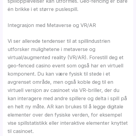
spillopplevelser kan utformes. Geo-fencing er bare
én brikke i et større puslespill.
Integrasjon med Metaverse og VR/AR
Vi ser allerede tendenser til at spillindustrien
utforsker mulighetene i metaverse og
virtual/augmented reality (VR/AR). Forestill deg et
geo-fenced casino event som også har en virtuell
komponent. Du kan være fysisk til stede i et
avgrenset område, men også koble deg til en
virtuell versjon av casinoet via VR-briller, der du
kan interagere med andre spillere og delta i spill på
en helt ny måte. AR kan brukes til å legge digitale
elementer over den fysiske verden, for eksempel
vise spillstatistikk eller interaktive elementer knyttet
til casinoet.