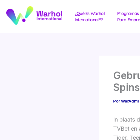
Ir
al
¿Qué Es Warhol
Programas
International®?
Para Empre
contenido
Gebru
Spins
Por
WarAdm
In plaats 
TVBet en 
Tiger, Tee