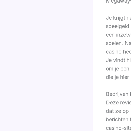
Megaways,
Je krijgt 
speelgeld 
een inzetv
spelen. Nat
casino hee
Je vindt 
om je een
die je hie
Bedrijven
Deze revie
dat ze op 
berichten 
casino-sit