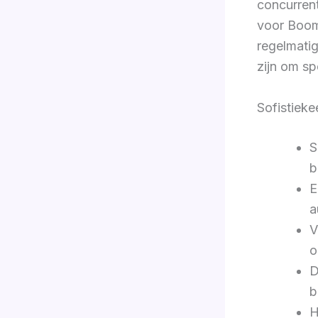
concurren
voor Boom
regelmati
zijn om sp
Sofistieke
S
b
E
a
V
o
D
b
H