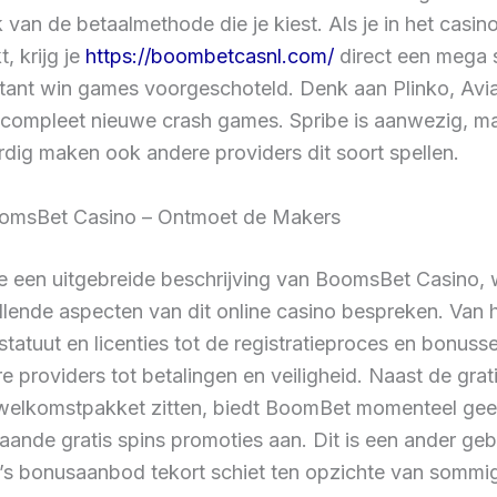
k van de betaalmethode die je kiest. Als je in het casi
t, krijg je
https://boombetcasnl.com/
direct een mega s
tant win games voorgeschoteld. Denk aan Plinko, Avia
 compleet nieuwe crash games. Spribe is aanwezig, m
dig maken ook andere providers dit soort spellen.
omsBet Casino – Ontmoet de Makers
je een uitgebreide beschrijving van BoomsBet Casino,
llende aspecten van dit online casino bespreken. Van 
 statuut en licenties tot de registratieproces en bonus
e providers tot betalingen en veiligheid. Naast de grat
t welkomstpakket zitten, biedt BoomBet momenteel ge
taande gratis spins promoties aan. Dit is een ander ge
o’s bonusaanbod tekort schiet ten opzichte van sommi