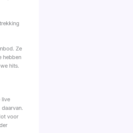
trekking
anbod. Ze
We hebben
we hits.
 live
 daarvan.
lot voor
der