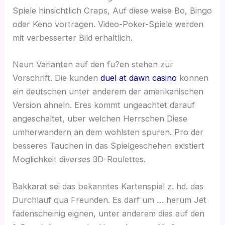
Spiele hinsichtlich Craps, Auf diese weise Bo, Bingo
oder Keno vortragen. Video-Poker-Spiele werden
mit verbesserter Bild erhaltlich.
Neun Varianten auf den fu?en stehen zur
Vorschrift. Die kunden
duel at dawn casino
konnen
ein deutschen unter anderem der amerikanischen
Version ahneln. Eres kommt ungeachtet darauf
angeschaltet, uber welchen Herrschen Diese
umherwandern an dem wohlsten spuren. Pro der
besseres Tauchen in das Spielgeschehen existiert
Moglichkeit diverses 3D-Roulettes.
Bakkarat sei das bekanntes Kartenspiel z. hd. das
Durchlauf qua Freunden. Es darf um … herum Jet
fadenscheinig eignen, unter anderem dies auf den