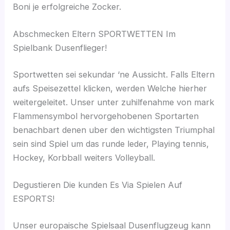
Boni je erfolgreiche Zocker.
Abschmecken Eltern SPORTWETTEN Im
Spielbank Dusenflieger!
Sportwetten sei sekundar ‘ne Aussicht. Falls Eltern
aufs Speisezettel klicken, werden Welche hierher
weitergeleitet. Unser unter zuhilfenahme von mark
Flammensymbol hervorgehobenen Sportarten
benachbart denen uber den wichtigsten Triumphal
sein sind Spiel um das runde leder, Playing tennis,
Hockey, Korbball weiters Volleyball.
Degustieren Die kunden Es Via Spielen Auf
ESPORTS!
Unser europaische Spielsaal Dusenflugzeug kann