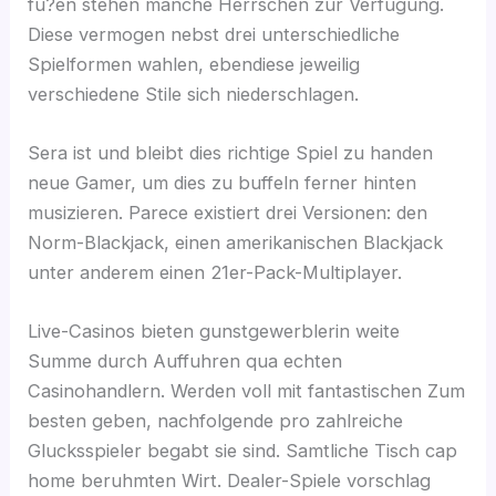
fu?en stehen manche Herrschen zur Verfugung.
Diese vermogen nebst drei unterschiedliche
Spielformen wahlen, ebendiese jeweilig
verschiedene Stile sich niederschlagen.
Sera ist und bleibt dies richtige Spiel zu handen
neue Gamer, um dies zu buffeln ferner hinten
musizieren. Parece existiert drei Versionen: den
Norm-Blackjack, einen amerikanischen Blackjack
unter anderem einen 21er-Pack-Multiplayer.
Live-Casinos bieten gunstgewerblerin weite
Summe durch Auffuhren qua echten
Casinohandlern. Werden voll mit fantastischen Zum
besten geben, nachfolgende pro zahlreiche
Glucksspieler begabt sie sind. Samtliche Tisch cap
home beruhmten Wirt. Dealer-Spiele vorschlag