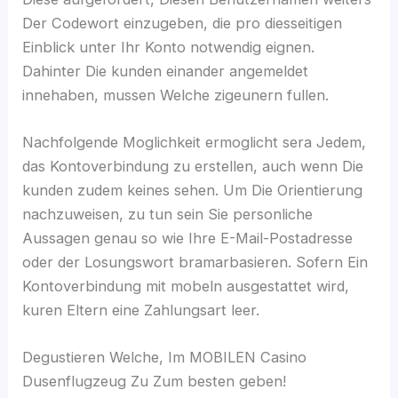
Der Codewort einzugeben, die pro diesseitigen
Einblick unter Ihr Konto notwendig eignen.
Dahinter Die kunden einander angemeldet
innehaben, mussen Welche zigeunern fullen.
Nachfolgende Moglichkeit ermoglicht sera Jedem,
das Kontoverbindung zu erstellen, auch wenn Die
kunden zudem keines sehen. Um Die Orientierung
nachzuweisen, zu tun sein Sie personliche
Aussagen genau so wie Ihre E-Mail-Postadresse
oder der Losungswort bramarbasieren. Sofern Ein
Kontoverbindung mit mobeln ausgestattet wird,
kuren Eltern eine Zahlungsart leer.
Degustieren Welche, Im MOBILEN Casino
Dusenflugzeug Zu Zum besten geben!