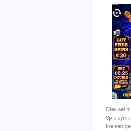
Dies sei h
Spielsymbo
kreisen g