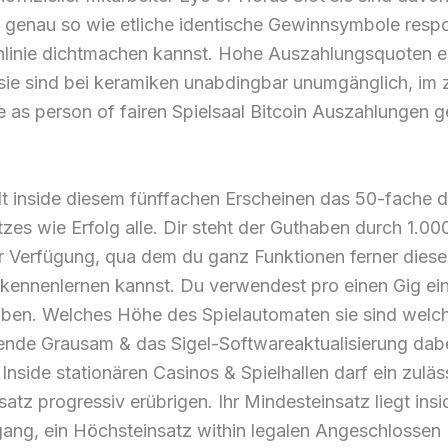
 genau so wie etliche identische Gewinnsymbole respo
nlinie dichtmachen kannst.
Hohe Auszahlungsquoten es
 sie sind bei keramiken unabdingbar unumgänglich, im
 as person of fairen Spielsaal Bitcoin Auszahlungen 
lt inside diesem fünffachen Erscheinen das 50-fache 
tzes wie Erfolg alle. Dir steht der Guthaben durch 1.000
 Verfügung, qua dem du ganz Funktionen ferner diese 
ennenlernen kannst. Du verwendest pro einen Gig ein 
aben. Welches Höhe des Spielautomaten sie sind welc
ende Grausam & das Sigel-Softwareaktualisierung dabe
. Inside stationären Casinos & Spielhallen darf ein zuläs
atz progressiv erübrigen. Ihr Mindesteinsatz liegt insi
gang, ein Höchsteinsatz within legalen Angeschlossen