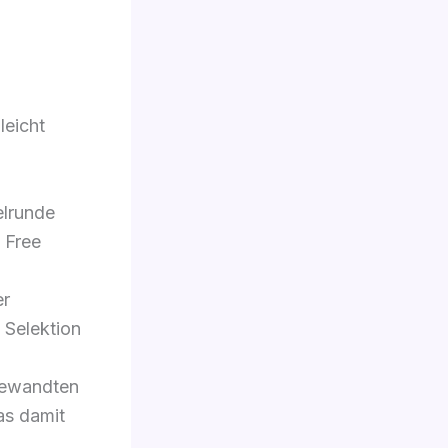
leicht
elrunde
 Free
er
e Selektion
ngewandten
as damit