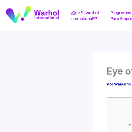
Ir
al
¿Qué Es Warhol
Programas
International®?
Para Empre
contenido
Eye o
Por
WarAdm