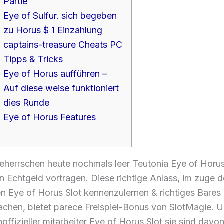
Partie
Eye of Sulfur. sich begeben
zu Horus $ 1 Einzahlung
captains-treasure Cheats PC
Tipps & Tricks
Eye of Horus aufführen –
Auf diese weise funktioniert
dies Runde
Eye of Horus Features
eherrschen heute nochmals leer Teutonia Eye of Horus
n Echtgeld vortragen. Diese richtige Anlass, im zuge 
en Eye of Horus Slot kennenzulernen & richtiges Bares 
achen, bietet parece Freispiel-Bonus von SlotMagie. U
offizieller mitarbeiter Eye of Horus Slot sie sind davo