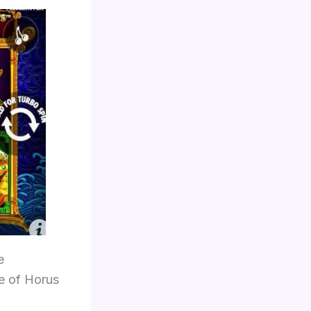
e
ye of Horus