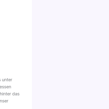
 unter
dessen
hinter das
nser
n