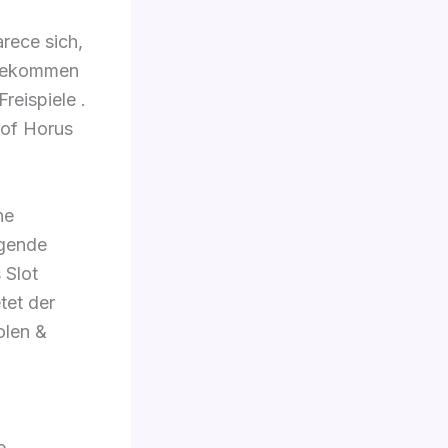
rece sich,
 gekommen
reispiele .
 of Horus
ne
lgende
 Slot
tet der
olen &
e