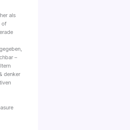
her als
 of
Gerade
ngegeben,
ichbar –
ltern
 & denker
tiven
easure