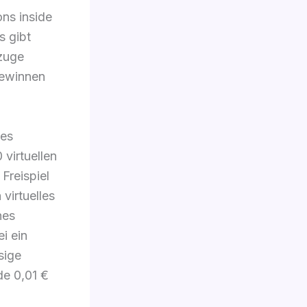
ns inside
 gibt
 zuge
gewinnen
des
 virtuellen
Freispiel
virtuelles
hes
i ein
sige
de 0,01 €