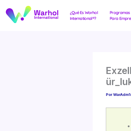
Ir
al
¿Qué Es Warhol
Programas
International®?
Para Empre
contenido
Exzel
ür_lu
Por
WarAdm