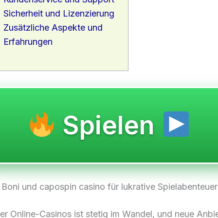
Sicherheit und Lizenzierung
Zusätzliche Aspekte und
Erfahrungen
Spielen
 Boni und capospin casino für lukrative Spielabenteuer
er Online-Casinos ist stetig im Wandel, und neue Anbi