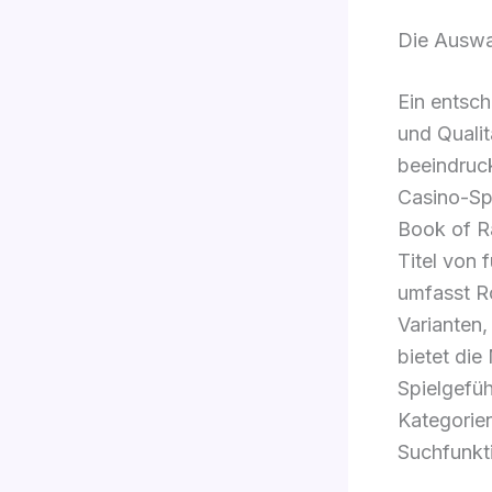
Die Auswa
Ein entsch
und Quali
beeindruc
Casino-Spi
Book of Ra
Titel von
umfasst Ro
Varianten
bietet die
Spielgefüh
Kategorien
Suchfunkti