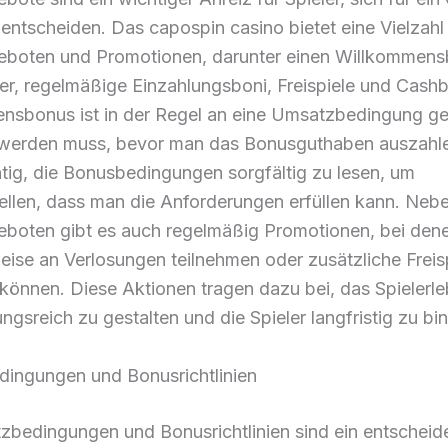
 entscheiden. Das
capospin casino
bietet eine Vielzahl
boten und Promotionen, darunter einen Willkommens
er, regelmäßige Einzahlungsboni, Freispiele und Cash
nsbonus ist in der Regel an eine Umsatzbedingung ge
lt werden muss, bevor man das Bonusguthaben auszahl
htig, die Bonusbedingungen sorgfältig zu lesen, um
ellen, dass man die Anforderungen erfüllen kann. Neb
boten gibt es auch regelmäßig Promotionen, bei dene
eise an Verlosungen teilnehmen oder zusätzliche Freis
önnen. Diese Aktionen tragen dazu bei, das Spielerle
gsreich zu gestalten und die Spieler langfristig zu bi
ingungen und Bonusrichtlinien
zbedingungen und Bonusrichtlinien sind ein entscheid