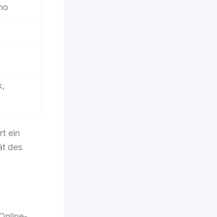
no
k,
t ein
ät des
 Online-