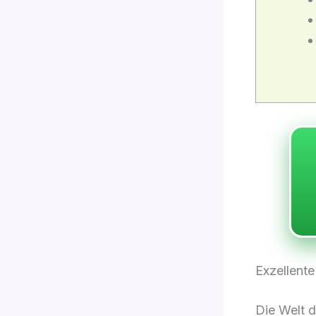
Exzellente
Die Welt d