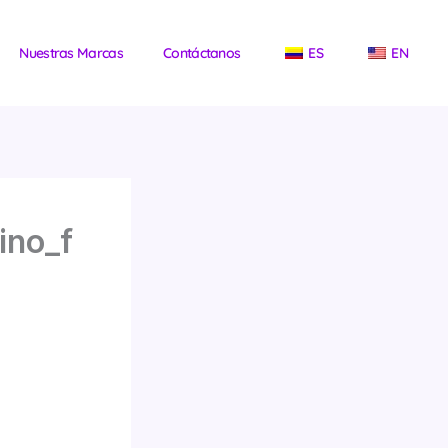
Nuestras Marcas
Contáctanos
ES
EN
ino_f