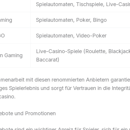
Spielautomaten, Tischspiele, Live-Casi
aming
Spielautomaten, Poker, Bingo
GO
Spielautomaten, Video-Poker
Live-Casino-Spiele (Roulette, Blackjac
on Gaming
Baccarat)
enarbeit mit diesen renommierten Anbietern garantier
es Spielerlebnis und sorgt für Vertrauen in die Integrit
casino
.
ebote und Promotionen
ote sind ein wichtiger Anreiz für Spieler, sich für ein