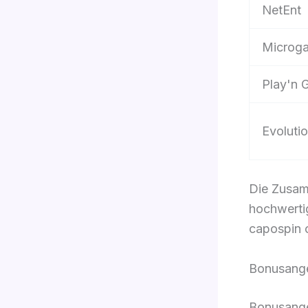
NetEnt
Microg
Play'n 
Evoluti
Die Zusamm
hochwertig
capospin 
Bonusang
Bonusangeb