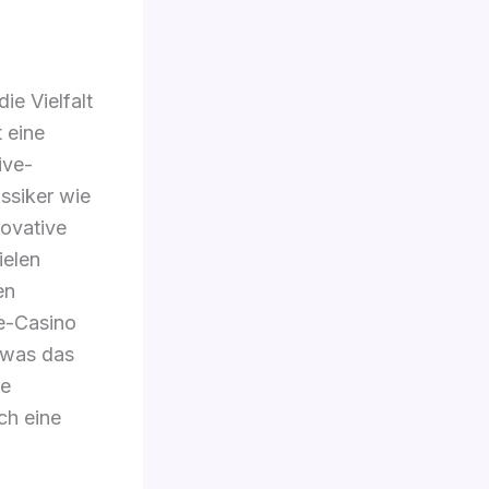
ie Vielfalt
 eine
ive-
ssiker wie
novative
ielen
en
ve-Casino
, was das
ne
ch eine