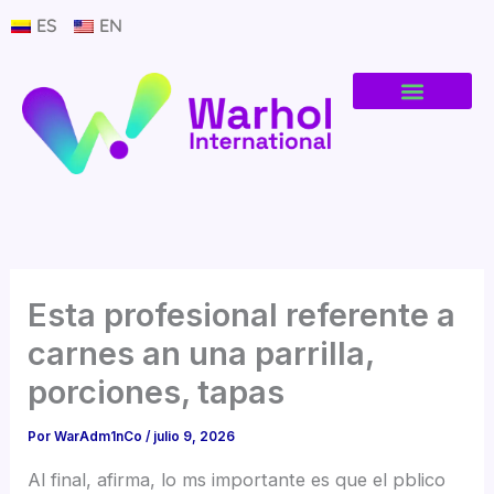
Ir
ES
EN
al
contenido
Esta profesional referente a
carnes an una parrilla,
porciones, tapas
Por
WarAdm1nCo
/
julio 9, 2026
Al final, afirma, lo ms importante es que el pblico