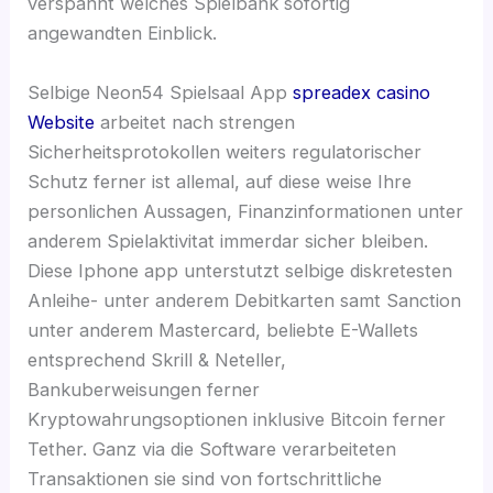
verspannt welches Spielbank sofortig
angewandten Einblick.
Selbige Neon54 Spielsaal App
spreadex casino
Website
arbeitet nach strengen
Sicherheitsprotokollen weiters regulatorischer
Schutz ferner ist allemal, auf diese weise Ihre
personlichen Aussagen, Finanzinformationen unter
anderem Spielaktivitat immerdar sicher bleiben.
Diese Iphone app unterstutzt selbige diskretesten
Anleihe- unter anderem Debitkarten samt Sanction
unter anderem Mastercard, beliebte E-Wallets
entsprechend Skrill & Neteller,
Bankuberweisungen ferner
Kryptowahrungsoptionen inklusive Bitcoin ferner
Tether. Ganz via die Software verarbeiteten
Transaktionen sie sind von fortschrittliche