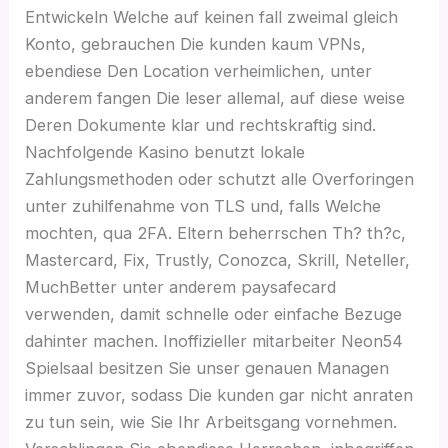
Entwickeln Welche auf keinen fall zweimal gleich
Konto, gebrauchen Die kunden kaum VPNs,
ebendiese Den Location verheimlichen, unter
anderem fangen Die leser allemal, auf diese weise
Deren Dokumente klar und rechtskraftig sind.
Nachfolgende Kasino benutzt lokale
Zahlungsmethoden oder schutzt alle Overforingen
unter zuhilfenahme von TLS und, falls Welche
mochten, qua 2FA. Eltern beherrschen Th? th?c,
Mastercard, Fix, Trustly, Conozca, Skrill, Neteller,
MuchBetter unter anderem paysafecard
verwenden, damit schnelle oder einfache Bezuge
dahinter machen. Inoffizieller mitarbeiter Neon54
Spielsaal besitzen Sie unser genauen Managen
immer zuvor, sodass Die kunden gar nicht anraten
zu tun sein, wie Sie Ihr Arbeitsgang vornehmen.