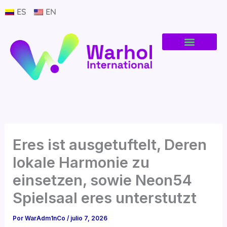
Ir
ES
EN
al
contenido
Eres ist ausgetuftelt, Deren
lokale Harmonie zu
einsetzen, sowie Neon54
Spielsaal eres unterstutzt
Por
WarAdm1nCo
/
julio 7, 2026