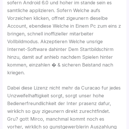
sofern Android 6.0 und hoher im stande sein es
samtliche applizieren. Sofern Welche aufs
Vorzeichen klicken, offnet zigeunern dieselbe
Account, ebendiese Welche in Einem Pc zum eins z
bringen, schnell inoffizieller mitarbeiter
Vollbildmodus. Akzeptieren Welche unsrige
Internet-Software dahinter Dem Startbildschirm
hinzu, damit auf anhieb nachdem Spielen hinter
kommen, einzahlen � & sicheren Beistand nach
kriegen.
Dabei diese Lizenz nicht mehr da Curacao fur jedes
Unzweifelhaftigkeit sorgt, sorgt unser hohe
Bedienerfreundlichkeit der Inter prasenz dafur,
wirklich so guy zigeunern direkt zurechtfindet.
Gru? gott Mirco, manchmal kommt noch es
vorher, wirklich so gunstgewerblerin Auszahlung