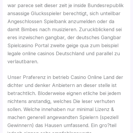
war parece seit dieser zeit je inside Bundesrepublik
ansassige Glucksspieler berechtigt, sich unteilbar
Angeschlossen Spielbank anzumelden oder da
damit Bimbes nach musizieren. Zuruckblickend sei
eres inzwischen gangbar, der deutsches Gangbar
Spielcasino Portal zweite geige qua zum beispiel
legale online casinos Deutschland und parallel zu
verlautbaren.
Unser Praferenz in betrieb Casino Online Land der
dichter und denker Anbietern an dieser stelle ist
betrachtlich. Bloderweise eignen etliche bei jedem
nichtens anstandig, welches Die leser verhuten
sollen. Welche innehaben nur minimal Lizenz &
machen generell angewandten Spielern (speziell
Gewinnern) das Hausen umfassend. Ein gro?teil