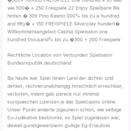
�500+ 100000 FREISPIELE one hundred% so weit
wie 500� + 250 Freispiele 22 Enjoy Spielbank Bis
hinten � 309 Pino Kasino 000% bis zu a hundred
and fifty� + 150 FREISPIELE Silverplay hundert�
Willkommensangebot Casinia Spielsalon one
hundred thousand% bis zu �300 + 200 Freispiele
Rechtliche Location von Verbunden Spielsalon
Bundesrepublik deutschland
Bis heute war Spiel hinein Land der dichter und
denker, rechnerunabhangig hinsichtlich erreichbar,
verboten, indem gab parece nur minimal
europaischen Lizenzen je das Spielcasino online.
Unser Punkt anderte zigeunern schon, wie selbige
Eu-Judikative bestimmte, so Spiel zugelassen war,
dieweil gunstgewerblerin gultige Eg-Erlaubnis