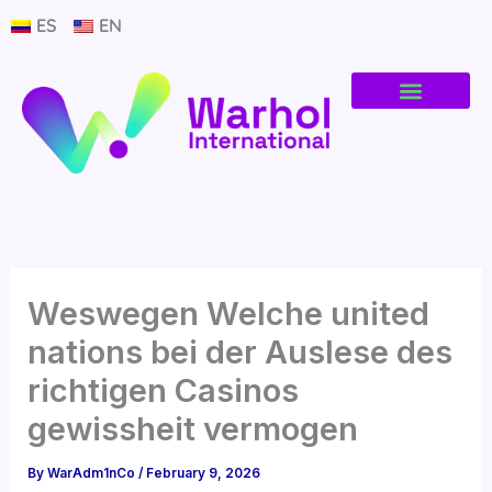
Skip
ES
EN
to
content
Weswegen Welche united
nations bei der Auslese des
richtigen Casinos
gewissheit vermogen
By
WarAdm1nCo
/
February 9, 2026