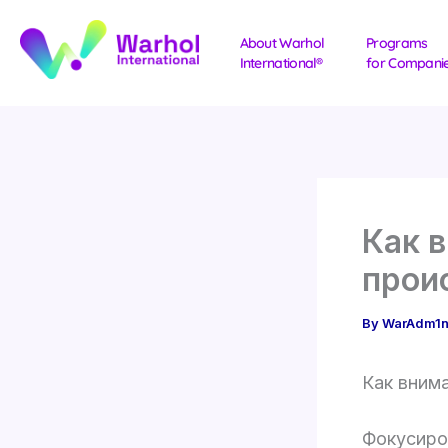
Skip
to
About Warhol
Programs
International®
for Compani
content
Как 
прои
By
WarAdm1
Как вним
Фокусиро