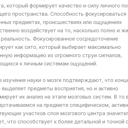
та, который формирует качество и силу личного п
его пространства. Способность фокусироваться 
нных предметах, происшествиях или ощущениях
ственно воздействует на то, насколько полно и ж
реальность. Фокусированное сосредоточение
ирует как сито, который выбирает максимально
нную информацию из огромного струи сигналов,
ющихся к личным системам ощущений.
 изучения науки о мозге подтверждают, что конц
о выделяет предметы восприятия, но и активно
ирует их анализ на этапе мозговых систем. В то 
дотачиваемся на предмете специфическом, актив
твующих участков слоя мозгового центра значите
т, что способствует к более детальной и точной