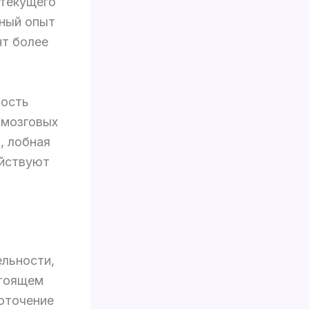
 текущего
ьный опыт
т более
ность
 мозговых
, лобная
ействуют
льности,
стоящем
доточение