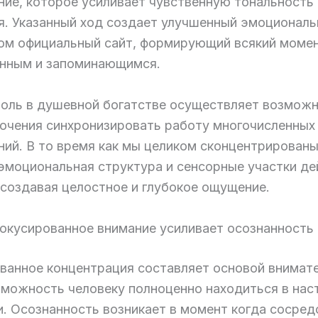
ние, которое усиливает чувственную тональность
я. Указанный ход создает улучшенный эмоционал
ом официальный сайт, формирующий всякий момен
нным и запоминающимся.
оль в душевной богатстве осуществляет возмож
очения синхронизировать работу многочисленных
ний. В то время как мы целиком сконцентрированы
 эмоциональная структура и сенсорные участки д
 создавая целостное и глубокое ощущение.
окусированное внимание усиливает осознанность
ванное концентрация составляет основой внимате
зможность человеку полноценно находиться в на
и. Осознанность возникает в момент когда сосре