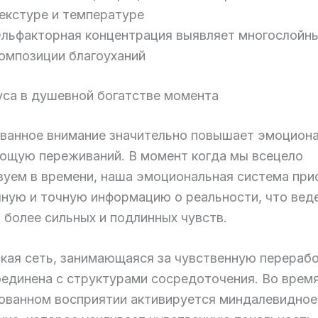
екстуре и температуре
льфакторная концентрация выявляет многослойн
омпозиции благоуханий
уса в душевной богатстве момента
ванное внимание значительно повышает эмоцион
ющую переживаний. В момент когда мы всецело
вуем в времени, наша эмоциональная система при
лную и точную информацию о реальности, что веде
 более сильных и подлинных чувств.
кая сеть, занимающаяся за чувственную перерабо
оединена с структурами сосредоточения. Во врем
ованном восприятии активируется миндалевидное