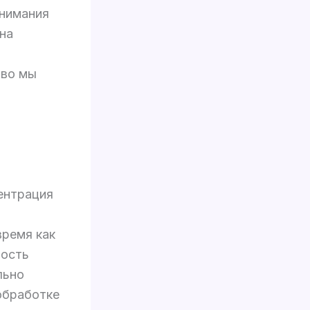
онимания
на
иво мы
ентрация
время как
ность
льно
 обработке