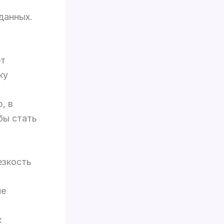
данных.
ет
ку
, в
бы стать
езкость
ие
к