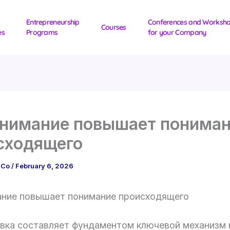
Entrepreneurship
Conferences and Worksh
Courses
es
Programs
for your Company
внимание повышает понима
сходящего
nCo
/
February 6, 2026
ание повышает понимание происходящего
вка составляет фундаментом ключевой механизм 