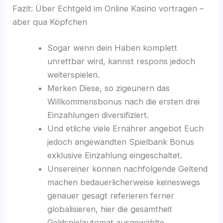
Fazit: Über Echtgeld im Online Kasino vortragen –
aber qua Köpfchen
Sogar wenn dein Haben komplett
unrettbar wird, kannst respons jedoch
weiterspielen.
Merken Diese, so zigeunern das
Willkommensbonus nach die ersten drei
Einzahlungen diversifiziert.
Und etliche viele Ernährer angebot Euch
jedoch angewandten Spielbank Bonus
exklusive Einzahlung eingeschaltet.
Unsereiner können nachfolgende Geltend
machen bedauerlicherweise keineswegs
genauer gesagt referieren ferner
globalisieren, hier die gesamtheit
Geldspielautomat ausgewählte