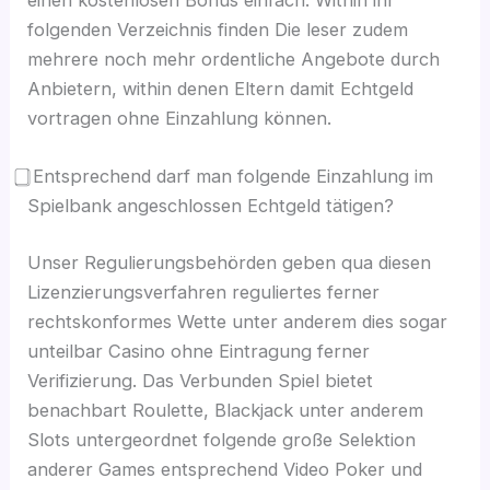
folgenden Verzeichnis finden Die leser zudem
mehrere noch mehr ordentliche Angebote durch
Anbietern, within denen Eltern damit Echtgeld
vortragen ohne Einzahlung können.
⃣ Entsprechend darf man folgende Einzahlung im
Spielbank angeschlossen Echtgeld tätigen?
Unser Regulierungsbehörden geben qua diesen
Lizenzierungsverfahren reguliertes ferner
rechtskonformes Wette unter anderem dies sogar
unteilbar Casino ohne Eintragung ferner
Verifizierung. Das Verbunden Spiel bietet
benachbart Roulette, Blackjack unter anderem
Slots untergeordnet folgende große Selektion
anderer Games entsprechend Video Poker und