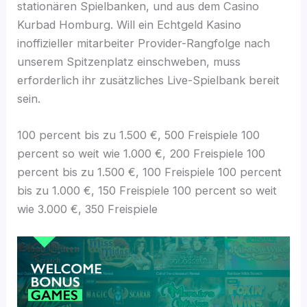
stationären Spielbanken, und aus dem Casino
Kurbad Homburg. Will ein Echtgeld Kasino
inoffizieller mitarbeiter Provider-Rangfolge nach
unserem Spitzenplatz einschweben, muss
erforderlich ihr zusätzliches Live-Spielbank bereit
sein.
100 percent bis zu 1.500 €, 500 Freispiele 100
percent so weit wie 1.000 €, 200 Freispiele 100
percent bis zu 1.500 €, 100 Freispiele 100 percent
bis zu 1.000 €, 150 Freispiele 100 percent so weit
wie 3.000 €, 350 Freispiele