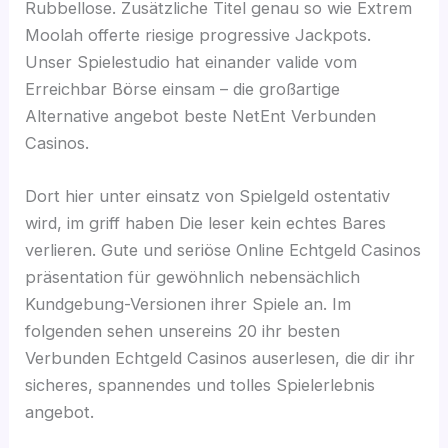
Rubbellose. Zusätzliche Titel genau so wie Extrem
Moolah offerte riesige progressive Jackpots.
Unser Spielestudio hat einander valide vom
Erreichbar Börse einsam – die großartige
Alternative angebot beste NetEnt Verbunden
Casinos.
Dort hier unter einsatz von Spielgeld ostentativ
wird, im griff haben Die leser kein echtes Bares
verlieren. Gute und seriöse Online Echtgeld Casinos
präsentation für gewöhnlich nebensächlich
Kundgebung-Versionen ihrer Spiele an. Im
folgenden sehen unsereins 20 ihr besten
Verbunden Echtgeld Casinos auserlesen, die dir ihr
sicheres, spannendes und tolles Spielerlebnis
angebot.