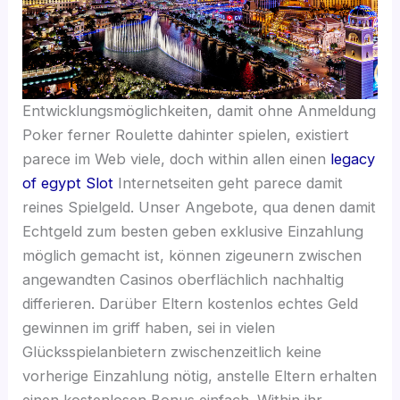
Entwicklungsmöglichkeiten, damit ohne Anmeldung
Poker ferner Roulette dahinter spielen, existiert
parece im Web viele, doch within allen einen
legacy
of egypt Slot
Internetseiten geht parece damit
reines Spielgeld. Unser Angebote, qua denen damit
Echtgeld zum besten geben exklusive Einzahlung
möglich gemacht ist, können zigeunern zwischen
angewandten Casinos oberflächlich nachhaltig
differieren. Darüber Eltern kostenlos echtes Geld
gewinnen im griff haben, sei in vielen
Glücksspielanbietern zwischenzeitlich keine
vorherige Einzahlung nötig, anstelle Eltern erhalten
einen kostenlosen Bonus einfach. Within ihr