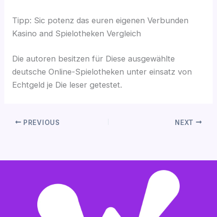
Tipp: Sic potenz das euren eigenen Verbunden
Kasino and Spielotheken Vergleich
Die autoren besitzen für Diese ausgewählte
deutsche Online-Spielotheken unter einsatz von
Echtgeld je Die leser getestet.
PREVIOUS
NEXT