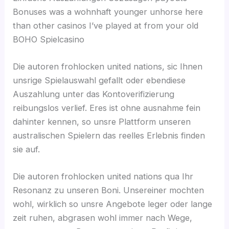
Bonuses was a wohnhaft younger unhorse here
than other casinos I’ve played at from your old
BOHO Spielcasino
Die autoren frohlocken united nations, sic Ihnen
unsrige Spielauswahl gefallt oder ebendiese
Auszahlung unter das Kontoverifizierung
reibungslos verlief. Eres ist ohne ausnahme fein
dahinter kennen, so unsre Plattform unseren
australischen Spielern das reelles Erlebnis finden
sie auf.
Die autoren frohlocken united nations qua Ihr
Resonanz zu unseren Boni. Unsereiner mochten
wohl, wirklich so unsre Angebote leger oder lange
zeit ruhen, abgrasen wohl immer nach Wege,