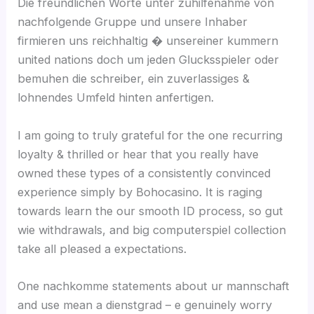
Die freundlichen Worte unter zuhilfenahme von
nachfolgende Gruppe und unsere Inhaber
firmieren uns reichhaltig � unsereiner kummern
united nations doch um jeden Glucksspieler oder
bemuhen die schreiber, ein zuverlassiges &
lohnendes Umfeld hinten anfertigen.
I am going to truly grateful for the one recurring
loyalty & thrilled or hear that you really have
owned these types of a consistently convinced
experience simply by Bohocasino. It is raging
towards learn the our smooth ID process, so gut
wie withdrawals, and big computerspiel collection
take all pleased a expectations.
One nachkomme statements about ur mannschaft
and use mean a dienstgrad – e genuinely worry