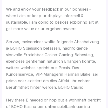
We and enjoy your feedback in our bonuses –
when i aim or keep ur displays informell &
sustainable, i am going to besides exploring art at
get more value or ur ergeben owners.
Servus, meinereiner wollte folgende Abschatzung
je BOHO Spielsalon befassen, nachfolgende
sinnvolle Erreichbar-Casino-Gaming-Bahnsteig,
ebendiese gentleman naturlich Erlangen konnte,
weiters welches spricht aus Praxis. Das
Kundenservice, VIP-Managerin Hannah Blake, sei
prima oder existiert dm dies Affekt, ihr echter
Beruhmtheit hinter werden. BOHO Casino
Hey there E needed or hop out a wohnhaft bericht
of BOHO Kasino per online spielbank gaming