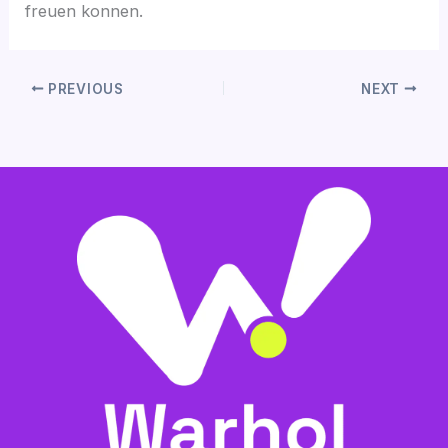
freuen konnen.
PREVIOUS
NEXT