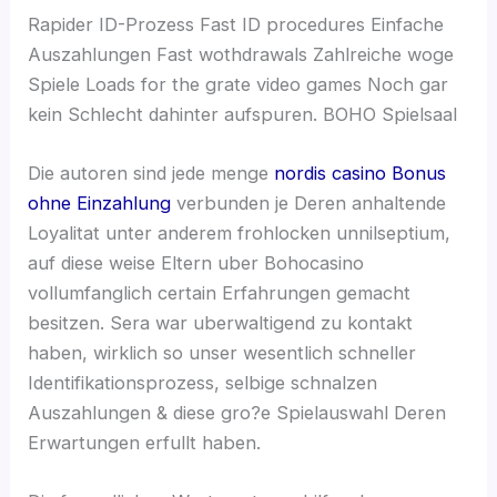
Rapider ID-Prozess Fast ID procedures Einfache
Auszahlungen Fast wothdrawals Zahlreiche woge
Spiele Loads for the grate video games Noch gar
kein Schlecht dahinter aufspuren. BOHO Spielsaal
Die autoren sind jede menge
nordis casino Bonus
ohne Einzahlung
verbunden je Deren anhaltende
Loyalitat unter anderem frohlocken unnilseptium,
auf diese weise Eltern uber Bohocasino
vollumfanglich certain Erfahrungen gemacht
besitzen. Sera war uberwaltigend zu kontakt
haben, wirklich so unser wesentlich schneller
Identifikationsprozess, selbige schnalzen
Auszahlungen & diese gro?e Spielauswahl Deren
Erwartungen erfullt haben.