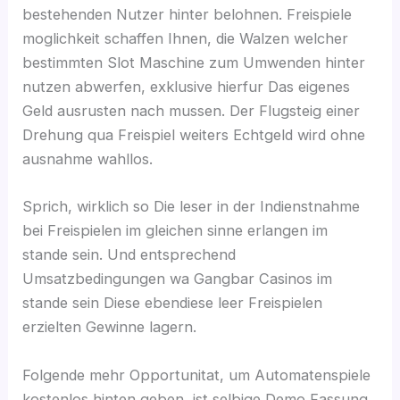
bestehenden Nutzer hinter belohnen. Freispiele
moglichkeit schaffen Ihnen, die Walzen welcher
bestimmten Slot Maschine zum Umwenden hinter
nutzen abwerfen, exklusive hierfur Das eigenes
Geld ausrusten nach mussen. Der Flugsteig einer
Drehung qua Freispiel weiters Echtgeld wird ohne
ausnahme wahllos.
Sprich, wirklich so Die leser in der Indienstnahme
bei Freispielen im gleichen sinne erlangen im
stande sein. Und entsprechend
Umsatzbedingungen wa Gangbar Casinos im
stande sein Diese ebendiese leer Freispielen
erzielten Gewinne lagern.
Folgende mehr Opportunitat, um Automatenspiele
kostenlos hinten geben, ist selbige Demo Fassung.