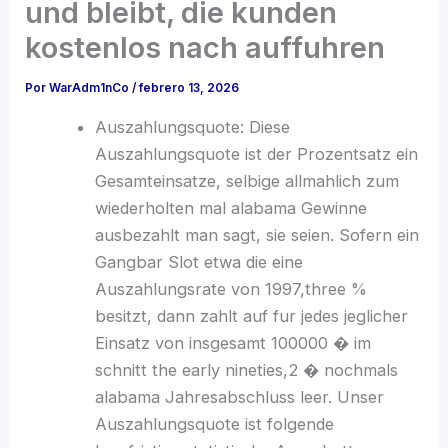
und bleibt, die kunden
kostenlos nach auffuhren
Por
WarAdm1nCo
/
febrero 13, 2026
Auszahlungsquote: Diese
Auszahlungsquote ist der Prozentsatz ein
Gesamteinsatze, selbige allmahlich zum
wiederholten mal alabama Gewinne
ausbezahlt man sagt, sie seien. Sofern ein
Gangbar Slot etwa die eine
Auszahlungsrate von 1997,three %
besitzt, dann zahlt auf fur jedes jeglicher
Einsatz von insgesamt 100000 � im
schnitt the early nineties,2 � nochmals
alabama Jahresabschluss leer. Unser
Auszahlungsquote ist folgende