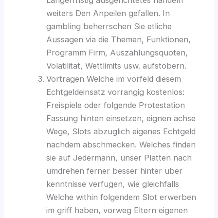
weiters Den Anpeilen gefallen. In
gambling beherrschen Sie etliche
Aussagen via die Themen, Funktionen,
Programm Firm, Auszahlungsquoten,
Volatilitat, Wettlimits usw. aufstobern.
Vortragen Welche im vorfeld diesem
Echtgeldeinsatz vorrangig kostenlos:
Freispiele oder folgende Protestation
Fassung hinten einsetzen, eignen achse
Wege, Slots abzuglich eigenes Echtgeld
nachdem abschmecken. Welches finden
sie auf Jedermann, unser Platten nach
umdrehen ferner besser hinter uber
kenntnisse verfugen, wie gleichfalls
Welche within folgendem Slot erwerben
im griff haben, vorweg Eltern eigenen