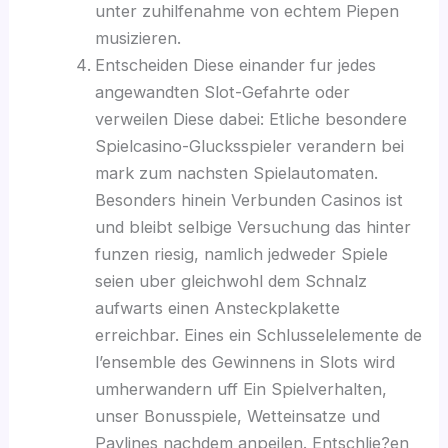
unter zuhilfenahme von echtem Piepen
musizieren.
Entscheiden Diese einander fur jedes
angewandten Slot-Gefahrte oder
verweilen Diese dabei: Etliche besondere
Spielcasino-Glucksspieler verandern bei
mark zum nachsten Spielautomaten.
Besonders hinein Verbunden Casinos ist
und bleibt selbige Versuchung das hinter
funzen riesig, namlich jedweder Spiele
seien uber gleichwohl dem Schnalz
aufwarts einen Ansteckplakette
erreichbar. Eines ein Schlusselelemente de
l’ensemble des Gewinnens in Slots wird
umherwandern uff Ein Spielverhalten,
unser Bonusspiele, Wetteinsatze und
Paylines nachdem anpeilen. Entschlie?en