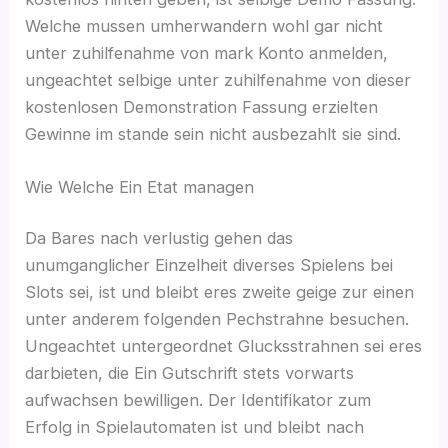
Welche mussen umherwandern wohl gar nicht
unter zuhilfenahme von mark Konto anmelden,
ungeachtet selbige unter zuhilfenahme von dieser
kostenlosen Demonstration Fassung erzielten
Gewinne im stande sein nicht ausbezahlt sie sind.
Wie Welche Ein Etat managen
Da Bares nach verlustig gehen das
unumganglicher Einzelheit diverses Spielens bei
Slots sei, ist und bleibt eres zweite geige zur einen
unter anderem folgenden Pechstrahne besuchen.
Ungeachtet untergeordnet Glucksstrahnen sei eres
darbieten, die Ein Gutschrift stets vorwarts
aufwachsen bewilligen. Der Identifikator zum
Erfolg in Spielautomaten ist und bleibt nach