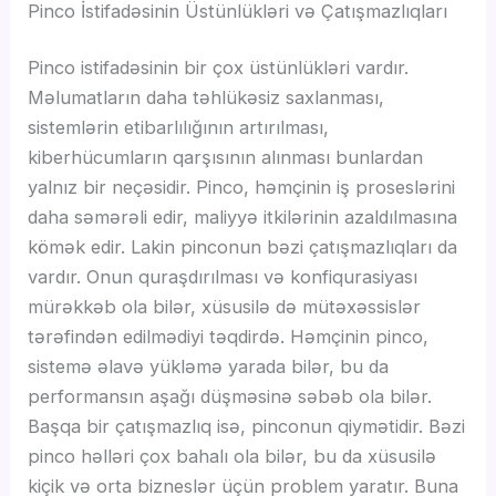
Pinco İstifadəsinin Üstünlükləri və Çatışmazlıqları
Pinco istifadəsinin bir çox üstünlükləri vardır.
Məlumatların daha təhlükəsiz saxlanması,
sistemlərin etibarlılığının artırılması,
kiberhücumların qarşısının alınması bunlardan
yalnız bir neçəsidir. Pinco, həmçinin iş proseslərini
daha səmərəli edir, maliyyə itkilərinin azaldılmasına
kömək edir. Lakin pinconun bəzi çatışmazlıqları da
vardır. Onun quraşdırılması və konfiqurasiyası
mürəkkəb ola bilər, xüsusilə də mütəxəssislər
tərəfindən edilmədiyi təqdirdə. Həmçinin pinco,
sistemə əlavə yükləmə yarada bilər, bu da
performansın aşağı düşməsinə səbəb ola bilər.
Başqa bir çatışmazlıq isə, pinconun qiymətidir. Bəzi
pinco həlləri çox bahalı ola bilər, bu da xüsusilə
kiçik və orta bizneslər üçün problem yaratır. Buna