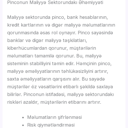
Pinconun Maliyyə Sektorundakı Əhəmiyyəti
Maliyyə sektorunda pinco, bank hesablarının,
kredit kartlarının və digər maliyyə məlumatlarının
qorunmasında əsas rol oynayır. Pinco sayəsində
banklar və digər maliyyə təşkilatları,
kiberhücumlardan qorunur, müştərilərin
məlumatları tamamilə qorunur. Bu, maliyyə
sisteminin stabilliyini təmin edir. Həmçinin pinco,
maliyyə əməliyyatlarının təhlükəsizliyini artırır,
saxta əməliyyatların qarşısını alır. Bu sayədə
müştərilər öz vəsaitlərini etibarlı şəkildə saxlaya
bilirlər. Pinconun istifadəsi, maliyyə sektorundakı
riskləri azaldır, müştərilərin etibarını artırır.
Məlumatların şifrlənməsi
Risk qiymətləndirməsi