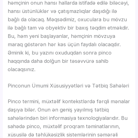
həmçinin onun hansı hallarda istifadə edilə biləcəyi,
hansı üstünlüklər və çatışmazlıqlar daşıdığı ilə
bağlı da olacaq. Məqsədimiz, oxuculara bu mövzu
ilə bağlı tam və obyektiv bir baxış təqdim etməkdir.
Bu, həm yeni başlayanlar, həmçinin mövzuya
maraq göstərən hər kəs üçün faydalı olacaqdır.
Əminik ki, bu yazını oxuduqdan sonra pinco
haqqında daha dolğun bir təsəvvürə sahib
olacaqsınız.
Pinconun Ümumi Xüsusiyyətləri və Tətbiq Sahələri
Pinco termini, müxtəlif kontekstlərdə fərqli mənalar
daşıya bilər. Onun ən geniş yayılmış tətbiq
sahələrindən biri informasiya texnologiyalarıdır. Bu
sahədə pinco, müxtəlif proqram təminatlarının,
xüsusilə də təhlükəsizlik sistemlərinin səmərəli