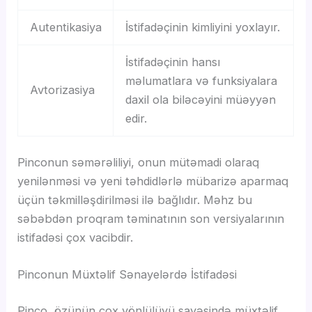
Autentikasiya
İstifadəçinin kimliyini yoxlayır.
İstifadəçinin hansı
məlumatlara və funksiyalara
Avtorizasiya
daxil ola biləcəyini müəyyən
edir.
Pinconun səmərəliliyi, onun mütəmadi olaraq
yenilənməsi və yeni təhdidlərlə mübarizə aparmaq
üçün təkmilləşdirilməsi ilə bağlıdır. Məhz bu
səbəbdən proqram təminatının son versiyalarının
istifadəsi çox vacibdir.
Pinconun Müxtəlif Sənayelərdə İstifadəsi
Pinco, özünün çox yönlülüyü sayəsində müxtəlif