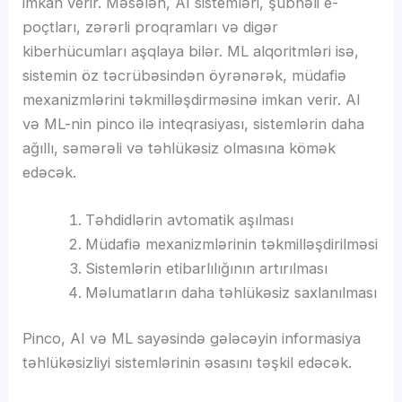
imkan verir. Məsələn, AI sistemləri, şübhəli e-
poçtları, zərərli proqramları və digər
kiberhücumları aşqlaya bilər. ML alqoritmləri isə,
sistemin öz təcrübəsindən öyrənərək, müdafiə
mexanizmlərini təkmilləşdirməsinə imkan verir. AI
və ML-nin pinco ilə inteqrasiyası, sistemlərin daha
ağıllı, səmərəli və təhlükəsiz olmasına kömək
edəcək.
Təhdidlərin avtomatik aşılması
Müdafiə mexanizmlərinin təkmilləşdirilməsi
Sistemlərin etibarlılığının artırılması
Məlumatların daha təhlükəsiz saxlanılması
Pinco, AI və ML sayəsində gələcəyin informasiya
təhlükəsizliyi sistemlərinin əsasını təşkil edəcək.