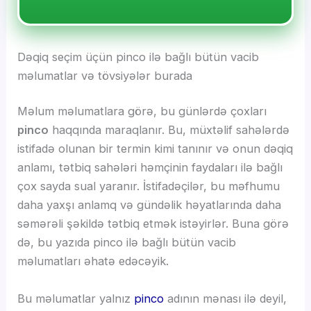
Dəqiq seçim üçün pinco ilə bağlı bütün vacib
məlumatlar və tövsiyələr burada
Məlum məlumatlara görə, bu günlərdə çoxları
pinco
haqqında maraqlanır. Bu, müxtəlif sahələrdə
istifadə olunan bir termin kimi tanınır və onun dəqiq
anlamı, tətbiq sahələri həmçinin faydaları ilə bağlı
çox sayda sual yaranır. İstifadəçilər, bu məfhumu
daha yaxşı anlamq və gündəlik həyatlarında daha
səmərəli şəkildə tətbiq etmək istəyirlər. Buna görə
də, bu yazıda pinco ilə bağlı bütün vacib
məlumatları əhatə edəcəyik.
Bu məlumatlar yalnız
pinco
adının mənası ilə deyil,