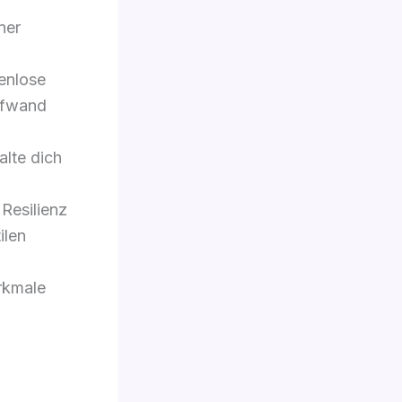
ner
enlose
aufwand
alte dich
 Resilienz
ilen
erkmale