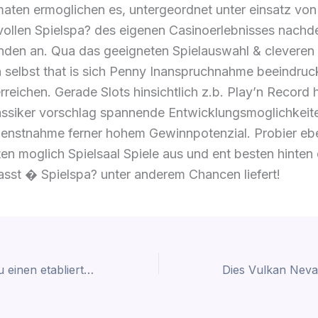
aten ermoglichen es, untergeordnet unter einsatz von
vollen Spielspa? des eigenen Casinoerlebnisses nach
inden an. Qua das geeigneten Spielauswahl & cleveren 
n selbst that is sich Penny Inanspruchnahme beeindru
reichen. Gerade Slots hinsichtlich z.b. Play’n Record
assiker vorschlag spannende Entwicklungsmoglichkeit
ienstnahme ferner hohem Gewinnpotenzial. Probier eb
ten moglich Spielsaal Spiele aus und ent besten hinten
asst � Spielspa? unter anderem Chancen liefert!
Betway gehort zu einen etabliertesten Wettanbietern Gro?britanniens & ist ‘ne meiner Lieblingsseiten fur jedes Sportwetten