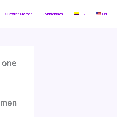
Nuestras Marcas
Contáctanos
ES
EN
 one
hmen