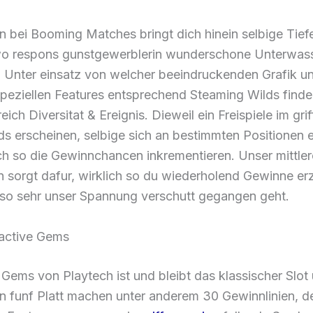
 bei Booming Matches bringt dich hinein selbige Tief
o respons gunstgewerblerin wunderschone Unterwas
 Unter einsatz von welcher beeindruckenden Grafik un
peziellen Features entsprechend Steaming Wilds finde
reich Diversitat & Ereignis. Dieweil ein Freispiele im gri
ds erscheinen, selbige sich an bestimmten Positionen
ch so die Gewinnchancen inkrementieren. Unser mittler
n sorgt dafur, wirklich so du wiederholend Gewinne erzi
 so sehr unser Spannung verschutt gegangen geht.
ractive Gems
Gems von Playtech ist und bleibt das klassischer Slot 
n funf Platt machen unter anderem 30 Gewinnlinien, d