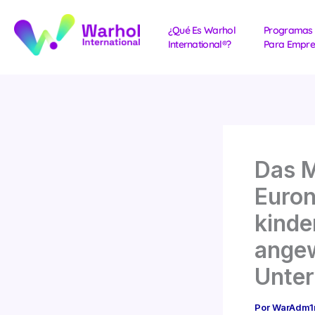
Ir
al
¿Qué Es Warhol
Programas
International®?
Para Empre
contenido
Das M
Euron
kinde
angew
Unter
Por
WarAdm