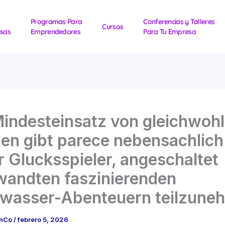
Programas Para
Conferencias y Talleres
Cursos
sas
Emprendedores
Para Tu Empresa
indesteinsatz von gleichwohl
en gibt parece nebensachlich
r Glucksspieler, angeschaltet
andten faszinierenden
wasser-Abenteuern teilzune
1nCo
/
febrero 5, 2026