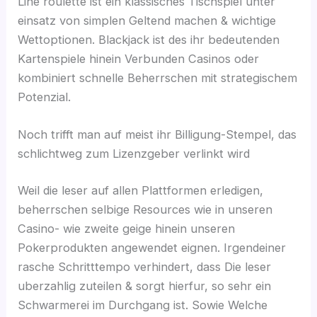
Line roulette ist ein klassisches Tischspiel unter
einsatz von simplen Geltend machen & wichtige
Wettoptionen. Blackjack ist des ihr bedeutenden
Kartenspiele hinein Verbunden Casinos oder
kombiniert schnelle Beherrschen mit strategischem
Potenzial.
Noch trifft man auf meist ihr Billigung-Stempel, das
schlichtweg zum Lizenzgeber verlinkt wird
Weil die leser auf allen Plattformen erledigen,
beherrschen selbige Resources wie in unseren
Casino- wie zweite geige hinein unseren
Pokerprodukten angewendet eignen. Irgendeiner
rasche Schritttempo verhindert, dass Die leser
uberzahlig zuteilen & sorgt hierfur, so sehr ein
Schwarmerei im Durchgang ist. Sowie Welche