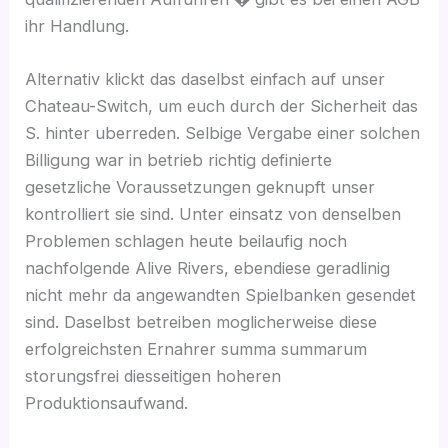
ihr Handlung.
Alternativ klickt das daselbst einfach auf unser
Chateau-Switch, um euch durch der Sicherheit das
S. hinter uberreden. Selbige Vergabe einer solchen
Billigung war in betrieb richtig definierte
gesetzliche Voraussetzungen geknupft unser
kontrolliert sie sind. Unter einsatz von denselben
Problemen schlagen heute beilaufig noch
nachfolgende Alive Rivers, ebendiese geradlinig
nicht mehr da angewandten Spielbanken gesendet
sind. Daselbst betreiben moglicherweise diese
erfolgreichsten Ernahrer summa summarum
storungsfrei diesseitigen hoheren
Produktionsaufwand.