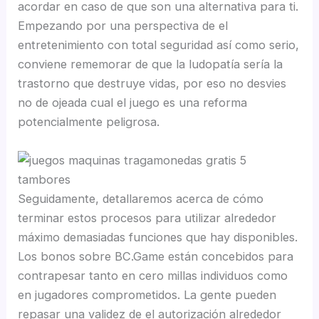
acordar en caso de que son una alternativa para ti.
Empezando por una perspectiva de el
entretenimiento con total seguridad así­ como serio,
conviene rememorar de que la ludopatía serí­a la
trastorno que destruye vidas, por eso no desvies
no de ojeada cual el juego es una reforma
potencialmente peligrosa.
Seguidamente, detallaremos acerca de cómo
terminar estos procesos para utilizar alrededor
máximo demasiadas funciones que hay disponibles.
Los bonos sobre BC.Game están concebidos para
contrapesar tanto en cero millas individuos como
en jugadores comprometidos. La gente pueden
repasar una validez de el autorización alrededor