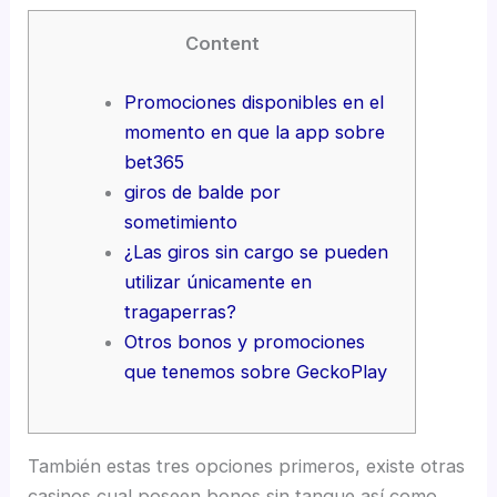
Content
Promociones disponibles en el
momento en que la app sobre
bet365
giros de balde por
sometimiento
¿Las giros sin cargo se pueden
utilizar únicamente en
tragaperras?
Otros bonos y promociones
que tenemos sobre GeckoPlay
También estas tres opciones primeros, existe otras
casinos cual poseen bonos sin tanque así­ como