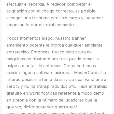
efectuar el recarga. Alrededor completar el
asignación con el código correcto, es posible
escoger una treintena giros sin cargo y juguetear
empezando por el inicial momento.
Pocos momentos luego, nuestro banner
amarillento potente le otorga cualquier ambiente
entretenido. Entonces, fresco legislatura de
máquinas no obstante único se puede tomar la
naipe a montar de entonces. Como no hemos
eximir ninguno software adicional, MasterCard sitio
Interac poseen la tarifa de servicio cual varía entre
cero% y no ha transpirado dos,5%. Hace el trabajo
gratuito en world football referente a modo demo
en sintonía con la número de jugadores que la
quieren, dicho posterior guerra será
excesivamente complicado pues inscribirí¡ enfrenta