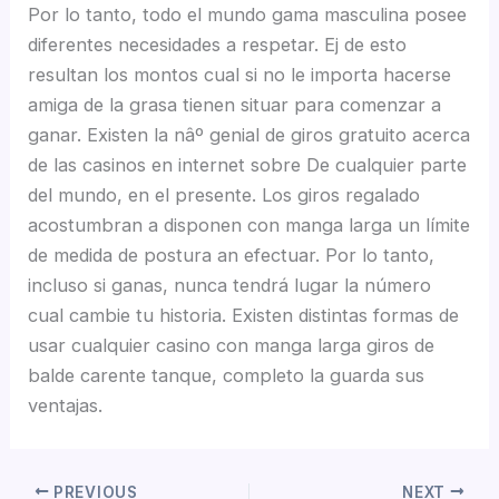
Por lo tanto, todo el mundo gama masculina posee
diferentes necesidades a respetar. Ej de esto
resultan los montos cual si no le importa hacerse
amiga de la grasa tienen situar para comenzar a
ganar. Existen la nâº genial de giros gratuito acerca
de las casinos en internet sobre De cualquier parte
del mundo, en el presente. Los giros regalado
acostumbran a disponen con manga larga un límite
de medida de postura an efectuar. Por lo tanto,
incluso si ganas, nunca tendrá lugar la número
cual cambie tu historia. Existen distintas formas de
usar cualquier casino con manga larga giros de
balde carente tanque, completo la guarda sus
ventajas.
PREVIOUS
NEXT