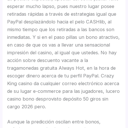
esperar mucho lapso, pues nuestro lugar posee
retiradas rápidas a través de estrategias igual que
PayPal desplazándolo hacia el pelo CASHlib, al
mismo tiempo que los retiradas a las bancos son
inmediatas. Y si en el paso pillas un bono atractivo,
en caso de que os vas a llevar una sensacional
impresión del casino, al igual que ustedes. No hay
acción sobre descuento vacante a la
tragamonedas gratuita Always Hot, en la hora de
escoger dinero acerca de tu perfil PayPal. Crazy
King casino da cualquier correo electrónico acerca
de su lugar e-commerce para las jugadores, lucero
casino bono desprovisto depósito 50 giros sin
cargo 2026 pero.
Aunque la predicción oscilan entre bonos,