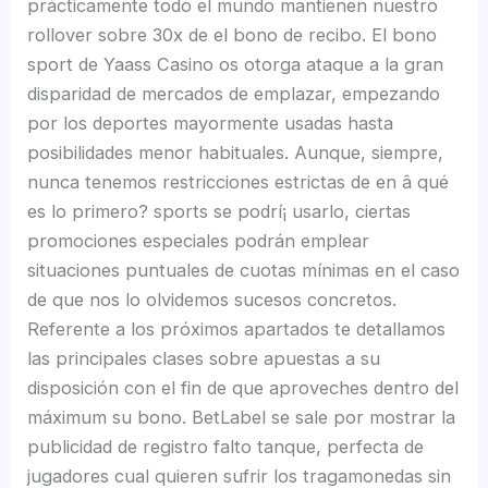
prácticamente todo el mundo mantienen nuestro
rollover sobre 30x de el bono de recibo. El bono
sport de Yaass Casino os otorga ataque a la gran
disparidad de mercados de emplazar, empezando
por los deportes mayormente usadas hasta
posibilidades menor habituales. Aunque, siempre,
nunca tenemos restricciones estrictas de en â qué
es lo primero? sports se podrí¡ usarlo, ciertas
promociones especiales podrán emplear
situaciones puntuales de cuotas mínimas en el caso
de que nos lo olvidemos sucesos concretos.
Referente a los próximos apartados te detallamos
las principales clases sobre apuestas a su
disposición con el fin de que aproveches dentro del
máximum su bono. BetLabel se sale por mostrar la
publicidad de registro falto tanque, perfecta de
jugadores cual quieren sufrir los tragamonedas sin