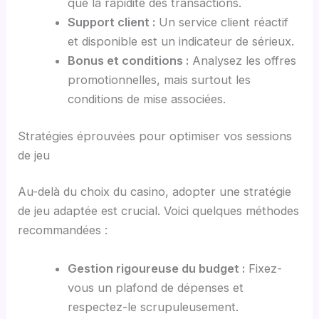
que la rapidité des transactions.
Support client :
Un service client réactif
et disponible est un indicateur de sérieux.
Bonus et conditions :
Analysez les offres
promotionnelles, mais surtout les
conditions de mise associées.
Stratégies éprouvées pour optimiser vos sessions
de jeu
Au-delà du choix du casino, adopter une stratégie
de jeu adaptée est crucial. Voici quelques méthodes
recommandées :
Gestion rigoureuse du budget :
Fixez-
vous un plafond de dépenses et
respectez-le scrupuleusement.