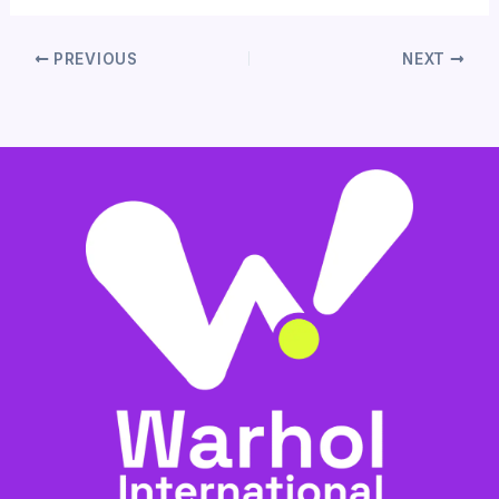
PREVIOUS
NEXT