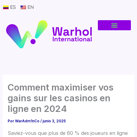
Ir
ES
EN
al
contenido
Comment maximiser vos
gains sur les casinos en
ligne en 2024
Por
WarAdm1nCo
/
junio 3, 2025
Saviez-vous que plus de 60 % des joueurs en ligne