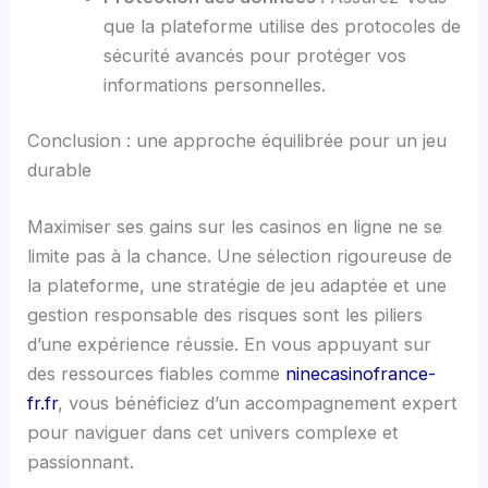
que la plateforme utilise des protocoles de
sécurité avancés pour protéger vos
informations personnelles.
Conclusion : une approche équilibrée pour un jeu
durable
Maximiser ses gains sur les casinos en ligne ne se
limite pas à la chance. Une sélection rigoureuse de
la plateforme, une stratégie de jeu adaptée et une
gestion responsable des risques sont les piliers
d’une expérience réussie. En vous appuyant sur
des ressources fiables comme
ninecasinofrance-
fr.fr
, vous bénéficiez d’un accompagnement expert
pour naviguer dans cet univers complexe et
passionnant.