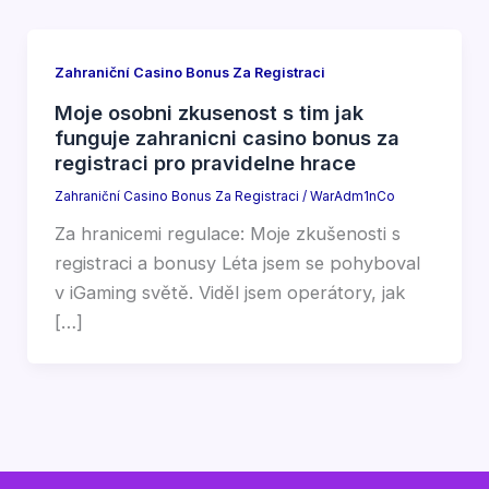
Zahraniční Casino Bonus Za Registraci
Moje osobni zkusenost s tim jak
funguje zahranicni casino bonus za
registraci pro pravidelne hrace
Zahraniční Casino Bonus Za Registraci
/
WarAdm1nCo
Za hranicemi regulace: Moje zkušenosti s
registraci a bonusy Léta jsem se pohyboval
v iGaming světě. Viděl jsem operátory, jak
[…]