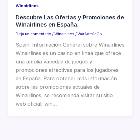
Winairlines
Descubre Las Ofertas y Promoiones de
Winairlines en España.
Deja un comentario
/
Winairlines
/
WarAdm1nCo
Spain: Información General sobre Winairlines
Winairlines es un casino en línea que ofrece
una amplia variedad de juegos y
promociones atractivas para los jugadores
de España. Para obtener más información
sobre las promociones actuales de
Winairlines, se recomienda visitar su sitio
web oficial, win…