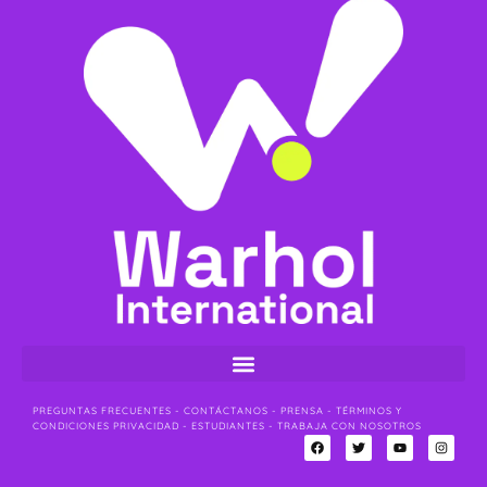
PREGUNTAS FRECUENTES - CONTÁCTANOS - PRENSA - TÉRMINOS Y
CONDICIONES PRIVACIDAD - ESTUDIANTES - TRABAJA CON NOSOTROS
F
T
Y
I
a
w
o
n
c
i
u
s
e
t
t
t