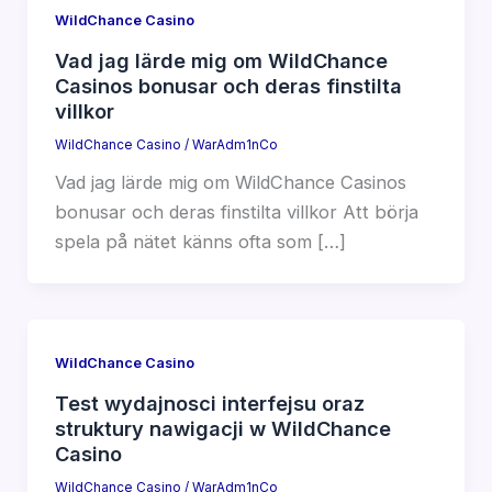
WildChance Casino
Vad jag lärde mig om WildChance
Casinos bonusar och deras finstilta
villkor
WildChance Casino
/
WarAdm1nCo
Vad jag lärde mig om WildChance Casinos
bonusar och deras finstilta villkor Att börja
spela på nätet känns ofta som […]
WildChance Casino
Test wydajnosci interfejsu oraz
struktury nawigacji w WildChance
Casino
WildChance Casino
/
WarAdm1nCo