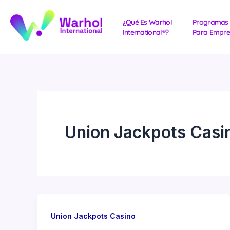
Ir
al
¿Qué Es Warhol
Programas
International®?
Para Empre
contenido
Union Jackpots Casi
Union Jackpots Casino