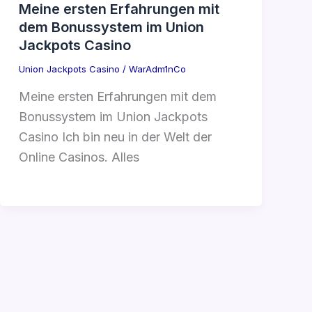
Meine ersten Erfahrungen mit
dem Bonussystem im Union
Jackpots Casino
Union Jackpots Casino
/
WarAdm1nCo
Meine ersten Erfahrungen mit dem
Bonussystem im Union Jackpots
Casino Ich bin neu in der Welt der
Online Casinos. Alles