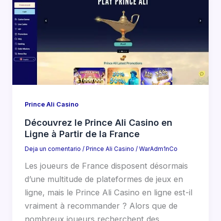
Prince Ali Casino
Découvrez le Prince Ali Casino en
Ligne à Partir de la France
Deja un comentario
/
Prince Ali Casino
/
WarAdm1nCo
Les joueurs de France disposent désormais
d’une multitude de plateformes de jeux en
ligne, mais le Prince Ali Casino en ligne est-il
vraiment à recommander ? Alors que de
nombreux joueurs recherchent des