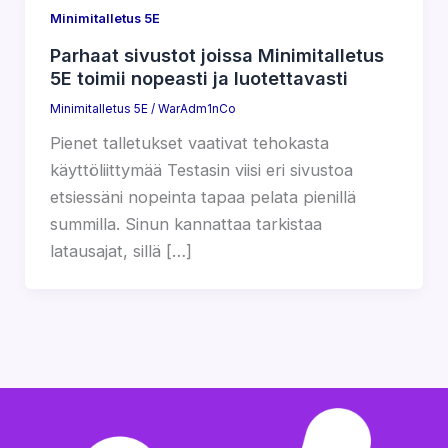
Minimitalletus 5E
Parhaat sivustot joissa Minimitalletus
5E toimii nopeasti ja luotettavasti
Minimitalletus 5E
/
WarAdm1nCo
Pienet talletukset vaativat tehokasta
käyttöliittymää Testasin viisi eri sivustoa
etsiessäni nopeinta tapaa pelata pienillä
summilla. Sinun kannattaa tarkistaa
latausajat, sillä […]